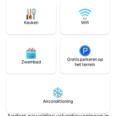
meter van Suzuya Mall 2 km van masjid
strategis karena 
raya baiturrahman. 3 km van ulee lheu
kampus serta Pasa
zeehaven(veerboot naar sabang). 7 km
Darussalam. Rumah lengkap dengan
van de luchthaven Sultan iskandar muda.
kulkas dan dapur 
10 km van lampu uk beach
dan toilet duduk.
Keuken
Wifi
Gratis parkeren op
Zwembad
het terrein
Airconditioning