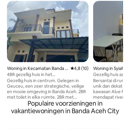
Woning in Kecamatan Banda R
Gemiddelde beoordeling van 4
4,8 (10)
Woning in Syiah Ku
aya
4BR gezellig huis in het
Gezellig huis aan d
stadscentrum|WiFi
Cut-brug
Gezellig huis in centrum. Gelegen in
Bersantai di ruma
Geuceu, een zeer strategische, veilige
unik dan dekat deng
en mooie omgeving in Banda Aceh. 2BR
kawasan Alue Nag
met toilet in elke ruimte. 2BR met
mendapat river vi
Populaire voorzieningen in
gedeeld toilet. 10 meter van geuceu
cocok bagi yang m
kayee jatoe moskee. 20 meter van
pagi/sore menyusu
vakantiewoningen in Banda Aceh City
koffiebar 400 meter vanalfamart
Lokasi masih sang
(gemakswinkel) 500 meter van de
kota Banda Aceh ka
dichtstbijzijnde transkutaraja halte. 750
dekat Simpang Mes