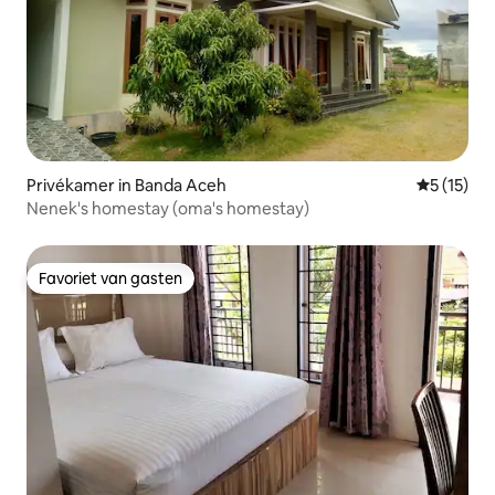
Privékamer in Banda Aceh
Gemiddeld
5 (15)
Nenek's homestay (oma's homestay)
Favoriet van gasten
Favoriet van gasten