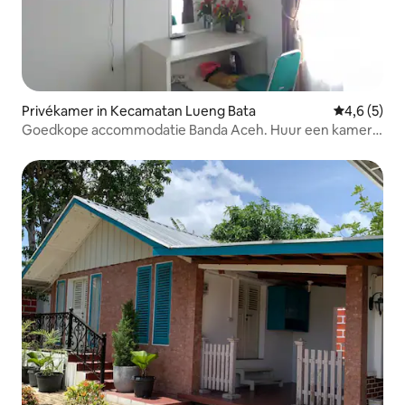
Privékamer in Kecamatan Lueng Bata
Gemiddelde 
4,6 (5)
Goedkope accommodatie Banda Aceh. Huur een kamer,
geen huis