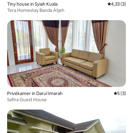
Tiny house in Syiah Kuala
Gemiddelde b
4,33 (3)
Tera Homestay Banda Atjeh
Privékamer in Darul Imarah
Gemiddeld
5 (3)
Safira Guest House