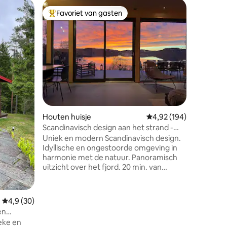
Apparte
Favoriet van gasten
Favor
Topfavoriet van gasten
Topfavo
Appartem
in Bamble
Vind rus
Idyllisc
steiger i
Langesund en
gezinnen, 
ecensies
van rust
van zout water. In d
golfbaan,
archipel,
Houten huisje
Gemiddelde beoordeling
4,92 (194)
porselein
Jomfrulan
Scandinavisch design aan het strand -
minuten n
idyllische omgeving!
Uniek en modern Scandinavisch design.
en 45 mi
Idyllische en ongestoorde omgeving in
minuten 
harmonie met de natuur. Panoramisch
Langesun
uitzicht over het fjord. 20 min. van
Sandefjord/1,5 uur van Oslo/1,5 uur van
Kongsberg alpin. Het strand aan de
voorkant is Bronnstadbukta, een gebied
Gemiddelde beoordeling van 4,9 op 5, 30 recensies
4,9 (30)
met rijke natuur, perfect voor
en
volwassenen en kinderen. Geweldige
eke en
wandelingen direct buiten, met tal van