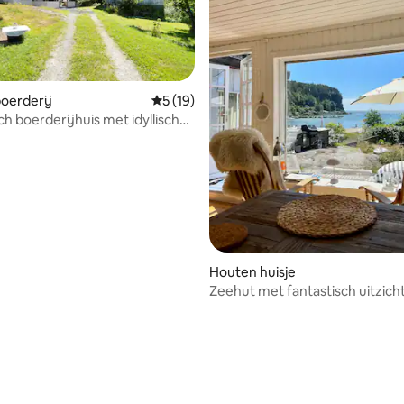
ng van 4,89 op 5, 9 recensies
oerderij
Gemiddelde beoordeling van 5 op 5, 19 r
5 (19)
h boerderijhuis met idyllische
Houten huisje
Zeehut met fantastisch uitzich
prachtig strand