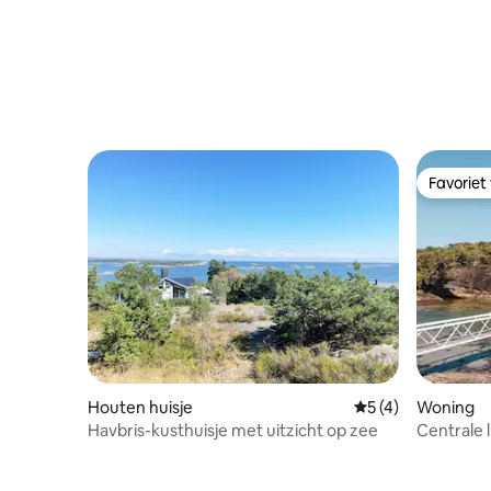
Favoriet
Favoriet
Houten huisje
Gemiddelde beoord
5 (4)
Woning
Havbris-kusthuisje met uitzicht op zee
Centrale l
de zee en