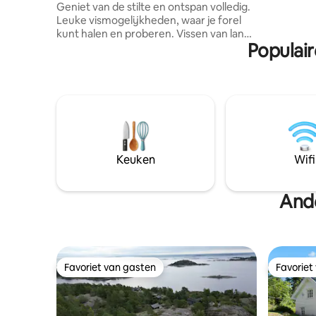
Geniet van de stilte en ontspan volledig.
huisdiervr
Leuke vismogelijkheden, waar je forel
wandelpad
kunt halen en proberen. Vissen van land
uitstapje
Populair
of roeien uit met de boot. Het houten
huisje heeft geen elektriciteit en
stromend water. Batterij kan worden
gebruikt om mobiel en voor verlichting
op te laden, anders zijn er veel kaarsen.
Gas-aangedreven keuken. Er is een
tweepersoonsbed, een stapelbed en
een slaapbank. Idealiter is geschikt voor 2
volwassenen en maximaal 3 kinderen. De
Keuken
Wifi
slaapkamer heeft geen deur, alleen
gordijnen. Buitentoilet. Herinnert aan
een vuurverbod tussen 15 april en 15
Ande
september.
Favoriet van gasten
Favoriet
Favoriet van gasten
Favoriet