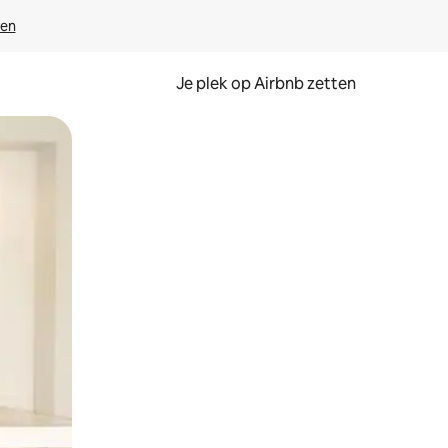
ven
Je plek op Airbnb zetten
en of swipen.