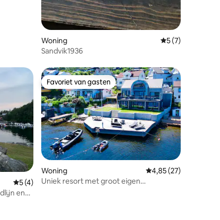
Woning
Gemiddelde beoor
5 (7)
Sandvik1936
Favoriet van gasten
Favoriet van gasten
Woning
Gemiddelde beoordelin
4,85 (27)
Uniek resort met groot eigen
ecensies
Gemiddelde beoordeling van 5 op 5, 4 recensies
5 (4)
aanlegsteiger
dlijn en