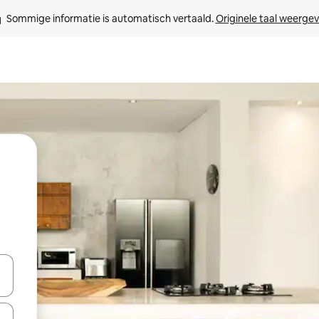
Sommige informatie is automatisch vertaald. 
Originele taal weerge
een keuze met je de pijltjestoetsen omhoog en omlaag, óf door te tikk