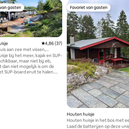
 van gasten
Favoriet van gasten
 van gasten
Favoriet van gasten
isje
Gemiddelde beoordeling van 4,86 op 5, 37 r
4,86 (37)
uis aan zee met vissen,
en SUP
isje bij het meer, kajak en SUP-
chikbaar, maar niet bij eb,
 dan niet mogelijk is om de
et SUP-board eruit te halen.
schilderachtig, uitzicht op zee,
endelijk, huisdieren
n, dicht bij wandelpaden en
 dicht bij zwemgebied. Korte
vakantie in een huisje in
k en SUP
r, maar bij eb is het niet
g van 4,93 op 5, 27 recensies
Houten huisje
om de kajak of SUP mee te
Houten huisje in het bos met e
stige locatie, uitzicht op de
prachtig uitzicht op het meer
Laad de batterijen op deze uni
ezinsvriendelijk,