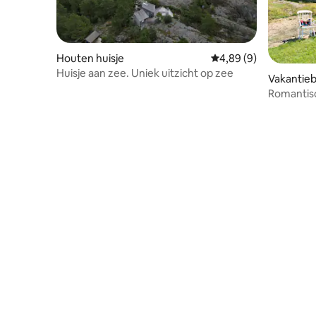
Houten huisje
Gemiddelde beoordeli
4,89 (9)
Huisje aan zee. Uniek uitzicht op zee
Vakantieb
Romantisc
weide