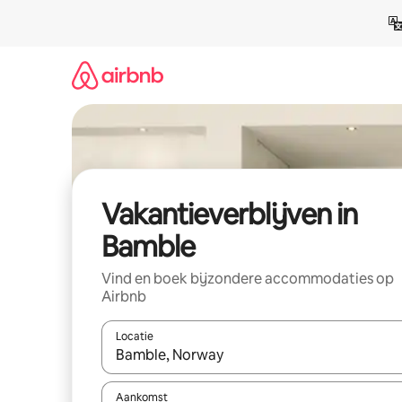
Ga
direct
naar
inhoud
Vakantieverblijven in
Bamble
Vind en boek bijzondere accommodaties op
Airbnb
Locatie
Wanneer er resultaten beschikbaar zijn, maak je 
Aankomst