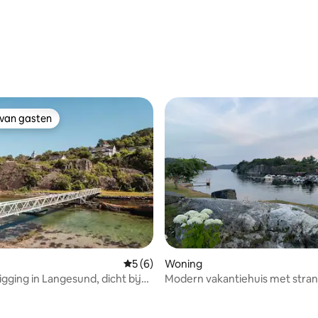
 van gasten
 van gasten
eling van 5 op 5, 4 recensies
Gemiddelde beoordeling van 5 op 5, 6 r
5 (6)
Woning
igging in Langesund, dicht bij
Modern vakantiehuis met stran
 de stad
uitzicht op zee