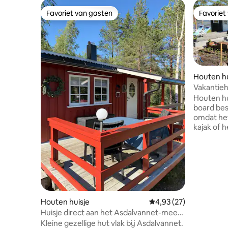
Favoriet van gasten
Favoriet
Favoriet van gasten
Favoriet
Houten hu
Vakantieh
kajakken 
Houten hu
board bes
omdat het
kajak of h
rustig en 
gezinsvri
toegestaa
barbecue,
vakantie, 
Noorwegen Huisje aan zee, kaja
beschikbaa
Houten huisje
Gemiddelde beoordelin
4,93 (27)
mogelijk 
Huisje direct aan het Asdalvannet-meer
nemen. Ru
in Bamble
Kleine gezellige hut vlak bij Asdalvannet.
oceaan, g