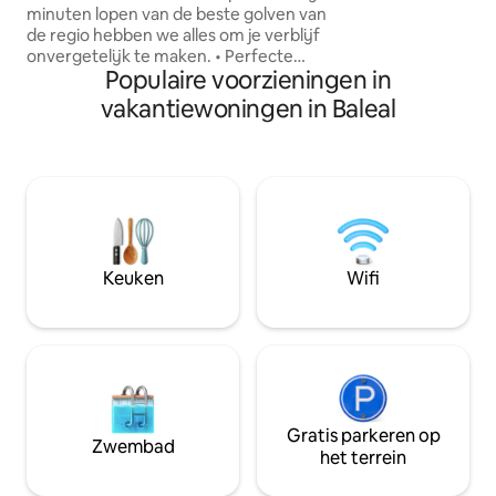
minuten lopen van de beste golven van
surfvakanties of
de regio hebben we alles om je verblijf
vakanties. De ruim
onvergetelijk te maken. • Perfecte
en een elektrisch
Populaire voorzieningen in
locatie - Dicht bij de beste surfstranden,
warm te houden
bars en surfwinkels. • Geoptimaliseerde
vakantiewoningen in Baleal
ruimte voor surfers - Binnenruimte om
planken op te slaan, emmers om
wetsuits te wassen en veel surfvibes. •
Huisdiervriendelijk - we houden van alle
soorten huisdieren! Vraag ons van
tevoren om een soepel verblijf voor
iedereen te garanderen. • Achtertuin
met barbecue - Perfect om te
Keuken
Wifi
ontspannen en te socializen
Gratis parkeren op
Zwembad
het terrein