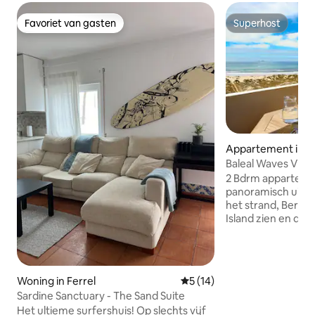
Favoriet van gasten
Superhost
Favoriet van gasten
Superhost
Appartement in Fe
Baleal Waves View 
met🔥 verwarmin
2 Bdrm appartem
panoramisch uitzic
het strand, Berlen
Island zien en de g
en Lagide bekijke
of vanaf de bank o
op de eerste lijn v
toren van Sol Villa
Woning in Ferrel
Gemiddelde beoordeling van
5 (14)
de overkant van de 
Sardine Sanctuary - The Sand Suite
strandbars, surfwi
Het ultieme surfershuis! Op slechts vijf
minimarkten. Perf