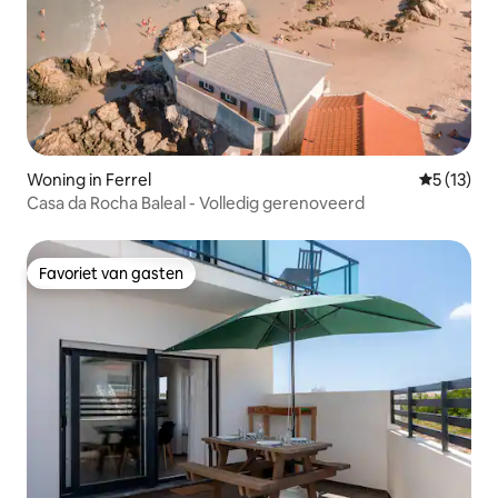
Woning in Ferrel
Gemiddeld
5 (13)
Casa da Rocha Baleal - Volledig gerenoveerd
Favoriet van gasten
Favoriet van gasten