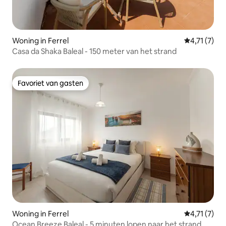
Woning in Ferrel
Gemiddelde 
4,71 (7)
Casa da Shaka Baleal - 150 meter van het strand
Favoriet van gasten
Favoriet van gasten
Woning in Ferrel
Gemiddelde 
4,71 (7)
Ocean Breeze Baleal - 5 minuten lopen naar het strand