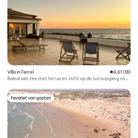
Villa in Ferrel
Gemiddelde b
4,61 (18)
Baleal aan zee met terras en zicht op de zonsopgang over
zee
Favoriet van gasten
Favoriet van gasten