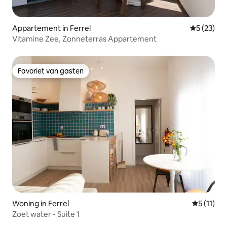
Appartement in Ferrel
Gemiddelde
5 (23)
Vitamine Zee, Zonneterras Appartement
Favoriet van gasten
Favoriet van gasten
Woning in Ferrel
Gemiddeld
5 (11)
Zoet water - Suite 1