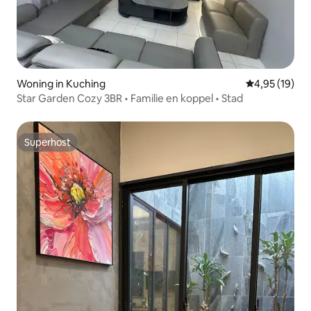
Woning in Kuching
Gemiddelde be
4,95 (19)
Star Garden Cozy 3BR • Familie en koppel • Stad
Superhost
Superhost