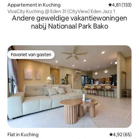
Appartement in Kuching
Gemiddelde be
4,81 (133)
VivaCity Kuching @ Eden 31 (CityView) Eden Jazz 1
Andere geweldige vakantiewoningen
nabij Nationaal Park Bako
Favoriet van gasten
Favoriet van gasten
Flat in Kuching
Gemiddelde be
4,92 (65)