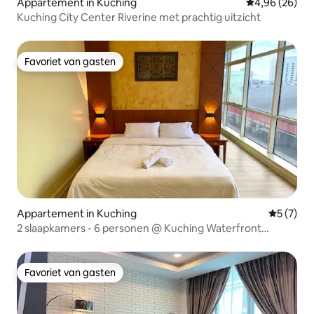
Appartement in Kuching
Gemiddelde be
4,96 (26)
Kuching City Center Riverine met prachtig uitzicht
Favoriet van gasten
Favoriet van gasten
Appartement in Kuching
Gemiddeld
5 (7)
2 slaapkamers - 6 personen @ Kuching Waterfront
Homestay
Favoriet van gasten
Favoriet van gasten