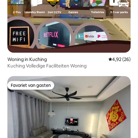
Woning in Kuching
Gemiddelde be
4,92 (26)
Kuching Volledige Faciliteiten Woning
Favoriet van gasten
Favoriet van gasten