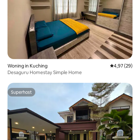
Woning in Kuching
Gemiddelde be
4,97 (29)
Desaguru Homestay Simple Home
Superhost
Superhost