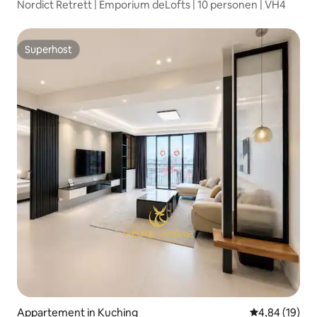
Nordict Retrett | Emporium deLofts | 10 personen | VH4
Superhost
Superhost
Appartement in Kuching
Gemiddelde be
4,84 (19)