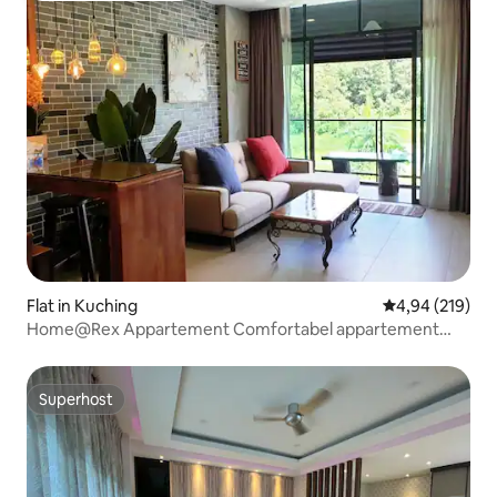
Flat in Kuching
Gemiddelde beo
4,94 (219)
Home@Rex Appartement Comfortabel appartement
met drie slaapkamers
Superhost
Superhost