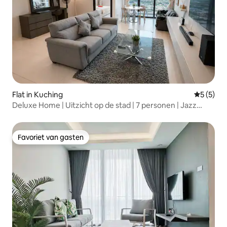
Flat in Kuching
Gemiddeld
5 (5)
Deluxe Home | Uitzicht op de stad | 7 personen | Jazz
Suites 4
Favoriet van gasten
Favoriet van gasten