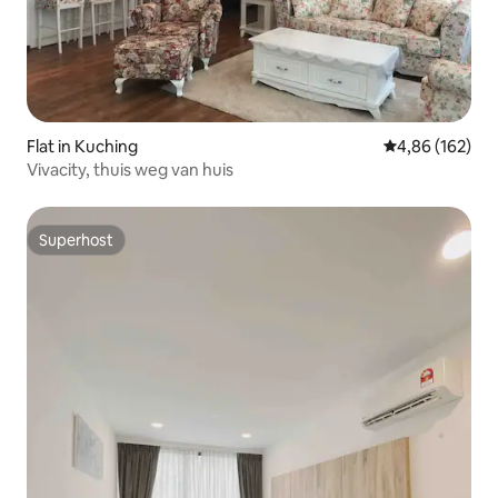
Flat in Kuching
Gemiddelde beo
4,86 (162)
Vivacity, thuis weg van huis
Superhost
Superhost