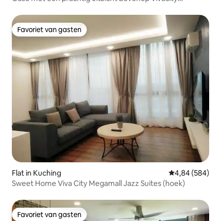
Megamall
Favoriet van gasten
Favoriet van gasten
Flat in Kuching
Gemiddelde beo
4,84 (584)
Sweet Home Viva City Megamall Jazz Suites (hoek)
Favoriet van gasten
Favoriet van gasten