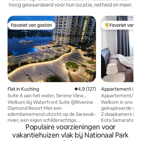
hoog gewaardeerd voor hun locatie, netheid en meer.
Favoriet van gasten
Favoriet van g
Favoriet van gasten
Topfavoriet van 
Flat in Kuching
Gemiddelde beoordeling van 4,
4,9 (127)
Appartement in K
Suite A aan het water, Serene View
Appartement/ Gas
@Riverine Resort
Samarahan
Welkom bij Waterfront Suite @Riverine
Welkom in ons sch
Diamond Resort Met een
geïnspireerde se
adembenemend uitzicht op de Sarawak-
2 slaapkamers in D
rivier, een eigen schilderachtige
Kota Samarahan. Onze ruimte heeft een
Populaire voorzieningen voor
esplanade aan het water, een serene
schone, minimalist
sfeer en een scala aan voorzieningen, is
rustgevende tinte
vakantiehuizen vlak bij Nationaal Park
dit het perfecte toevluchtsoord voor je
comfortabele bedd