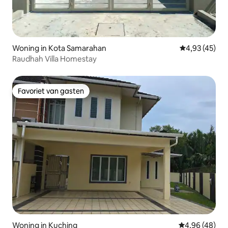
Woning in Kota Samarahan
Gemiddelde be
4,93 (45)
Raudhah Villa Homestay
Favoriet van gasten
Favoriet van gasten
Woning in Kuching
Gemiddelde be
4,96 (48)