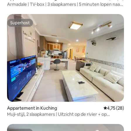
Armadale | TV-box | 3 slaapkamers | 5 minuten lopen naar
Galacity Street
Superhost
Superhost
Appartement in Kuching
Gemiddelde be
4,75 (28)
Muji-stijl, 2 slaapkamers | Uitzicht op de rivier + op
loopafstand van de stad