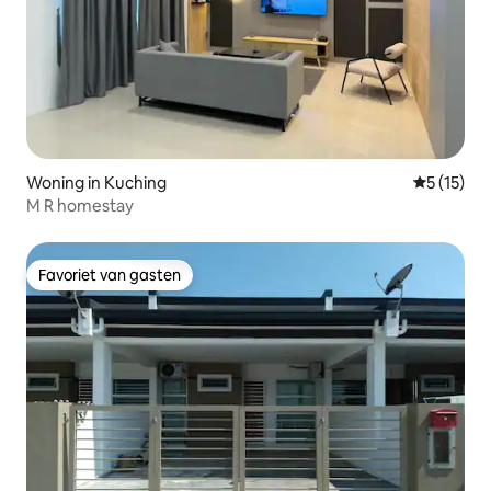
Woning in Kuching
Gemiddeld
5 (15)
M R homestay
Favoriet van gasten
Favoriet van gasten