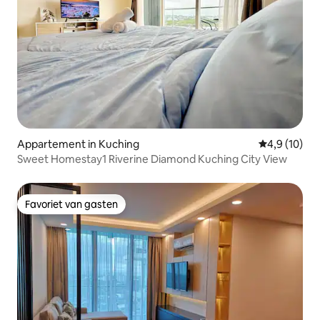
Appartement in Kuching
Gemiddelde b
4,9 (10)
Sweet Homestay1 Riverine Diamond Kuching City View
Favoriet van gasten
Favoriet van gasten