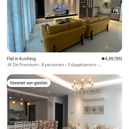
Flat in Kuching
Gemiddelde be
4,95 (95)
JK De Premium • 8 personen • 3 slaapkamers •
2 parkeerplaatsen
Favoriet van gasten
Favoriet van gasten