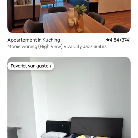
Appartement in Kuching
Gemiddelde beo
4,84 (374)
Mooie woning (High View) Viva City Jazz Suites
Favoriet van gasten
Favoriet van gasten