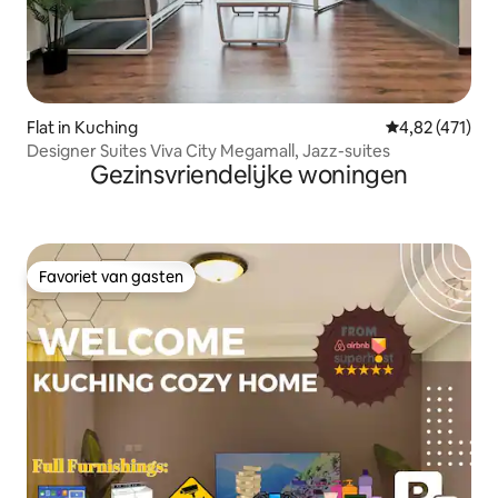
Flat in Kuching
Gemiddelde beo
4,82 (471)
Designer Suites Viva City Megamall, Jazz-suites
Gezinsvriendelijke woningen
Favoriet van gasten
Favoriet van gasten