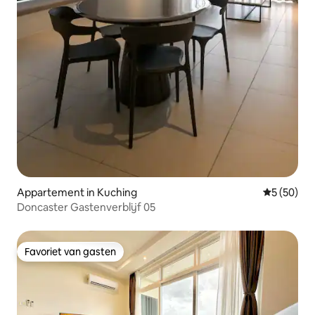
Appartement in Kuching
Gemiddelde
5 (50)
Doncaster Gastenverblijf 05
Favoriet van gasten
Favoriet van gasten