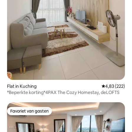
Flat in Kuching
Gemiddelde beo
4,83 (222)
*Beperkte korting*4PAX The Cozy Homestay, deLOFTS
Favoriet van gasten
Favoriet van gasten