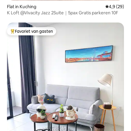
Flat in Kuching
Gemiddelde b
4,9 (29)
K Loft @Vivacity Jazz 2Suite｜5pax Gratis parkeren 10F
Favoriet van gasten
Topfavoriet van gasten