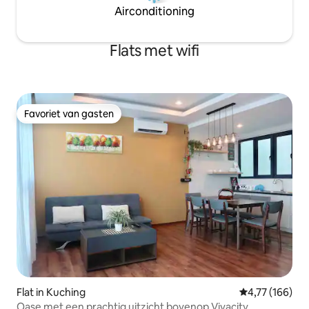
Airconditioning
Flats met wifi
Favoriet van gasten
Favoriet van gasten
Flat in Kuching
Gemiddelde beo
4,77 (166)
Oase met een prachtig uitzicht bovenop Vivacity