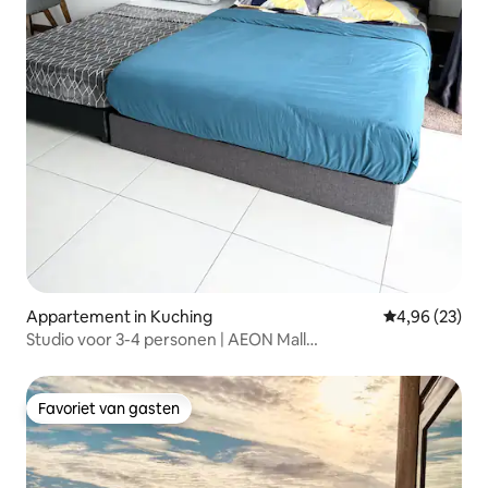
Appartement in Kuching
Gemiddelde be
4,96 (23)
Studio voor 3-4 personen | AEON Mall
Kuching@Thepodium
Favoriet van gasten
Favoriet van gasten