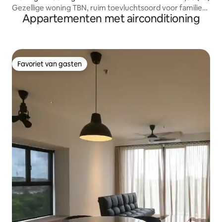
Gezellige woning TBN, ruim toevluchtsoord voor families
Appartementen met airconditioning
en groepen
Favoriet van gasten
Favoriet van gasten