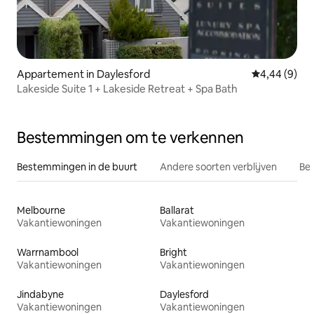
Appartement in Daylesford
Gemiddelde b
4,44 (9)
Lakeside Suite 1 + Lakeside Retreat + Spa Bath
Bestemmingen om te verkennen
Bestemmingen in de buurt
Andere soorten verblijven
Bes
Melbourne
Ballarat
Vakantiewoningen
Vakantiewoningen
Warrnambool
Bright
Vakantiewoningen
Vakantiewoningen
Jindabyne
Daylesford
Vakantiewoningen
Vakantiewoningen