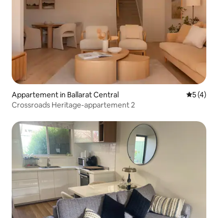
Appartement in Ballarat Central
Gemiddeld
5 (4)
Crossroads Heritage-appartement 2