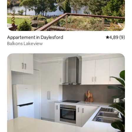
Appartement in Daylesford
Gemiddelde b
4,89 (9)
Balkons Lakeview