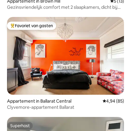
Appartement in Brown Hill
Gemiddeld
5 (13)
Gezinsvriendelijk comfort met 2 slaapkamers, dicht bij
Sovereign Hill en de stad
Favoriet van gasten
Topfavoriet van gasten
Appartement in Ballarat Central
Gemiddelde be
4,94 (85)
Clyvemore-appartement Ballarat
Superhost
Superhost