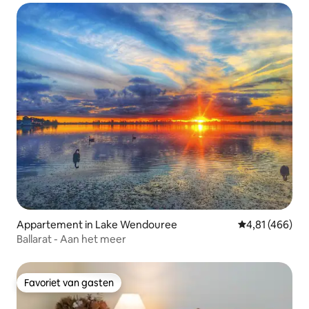
Appartement in Lake Wendouree
Gemiddelde beo
4,81 (466)
Ballarat - Aan het meer
Favoriet van gasten
Favoriet van gasten