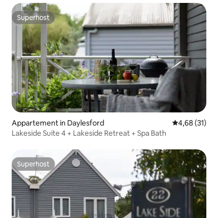
Superhost
Superhost
Appartement in Daylesford
Gemiddelde be
4,68 (31)
Lakeside Suite 4 + Lakeside Retreat + Spa Bath
Superhost
Superhost