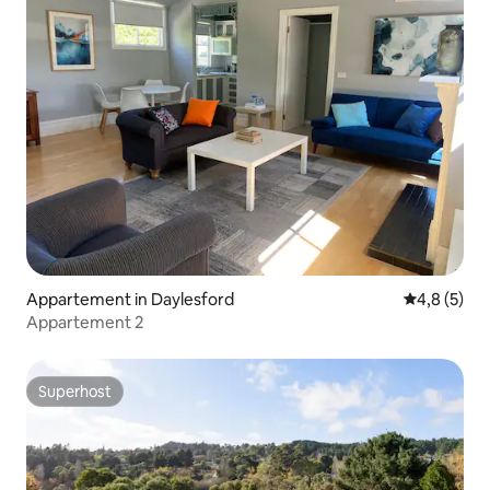
Appartement in Daylesford
Gemiddelde 
4,8 (5)
Appartement 2
Superhost
Superhost