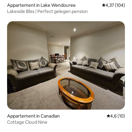
Appartement in Lake Wendouree
Gemiddelde beo
4,37 (104)
Lakeside Bliss | Perfect gelegen pension
Appartement in Canadian
Gemiddelde b
4,6 (10)
Cottage Cloud Nine