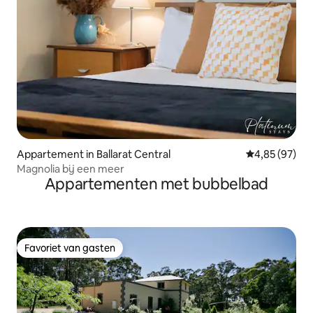
Appartement in Ballarat Central
Gemiddelde be
4,85 (97)
Magnolia bij een meer
Appartementen met bubbelbad
Favoriet van gasten
Favoriet van gasten