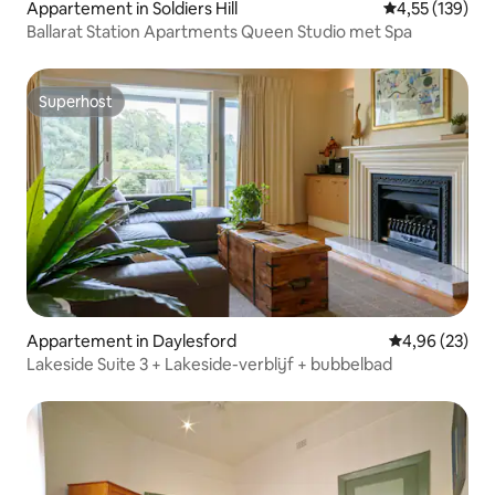
Appartement in Soldiers Hill
Gemiddelde beo
4,55 (139)
Ballarat Station Apartments Queen Studio met Spa
Superhost
Superhost
Appartement in Daylesford
Gemiddelde be
4,96 (23)
Lakeside Suite 3 + Lakeside-verblijf + bubbelbad