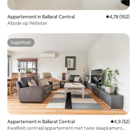
Appartement in Ballarat Central
Gemiddelde beo
4,78 (552)
Abode op Webster
Superhost
Superhost
Appartement in Ballarat Central
Gemiddelde b
4,9 (52)
Kwaliteit centraal appartement met twee slaapkamers
dicht bij het meer