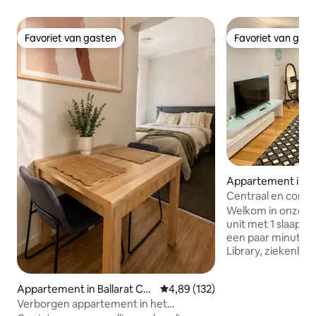
Favoriet van gasten
Favoriet van gas
Favoriet van gasten
Favoriet van gas
Appartement in Ba
ntral
Centraal en comfo
slaapkamer
Welkom in onze ge
unit met 1 slaapka
een paar minuten l
Library, ziekenhui
supermarkt, cafés
prachtige meer W
Appartement in Ballarat Ce
Gemiddelde beoordeling van 4,8
4,89 (132)
loopafstand. Onze
ntral
Verborgen appartement in het
voorzien van een