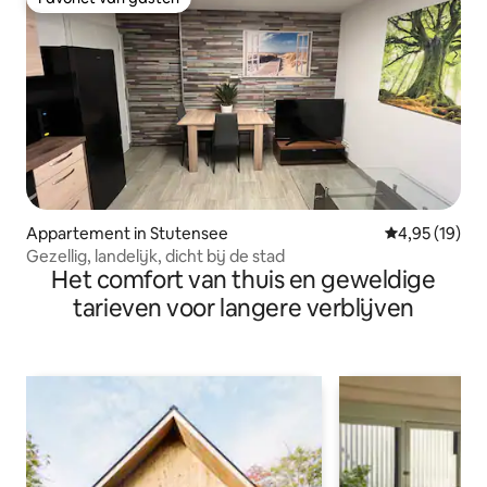
Favoriet van gasten
Appartement in Stutensee
Gemiddelde be
4,95 (19)
Gezellig, landelijk, dicht bij de stad
Het comfort van thuis en geweldige
tarieven voor langere verblijven