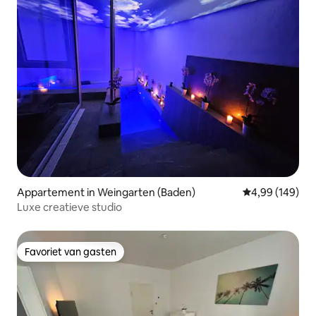
Appartement in Weingarten (Baden)
Gemiddelde beo
4,99 (149)
Luxe creatieve studio
Favoriet van gasten
Favoriet van gasten