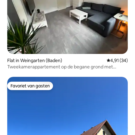
Flat in Weingarten (Baden)
Gemiddelde be
4,91 (34)
Tweekamerappartement op de begane grond met
keuken en vloerverwarming
Favoriet van gasten
Favoriet van gasten