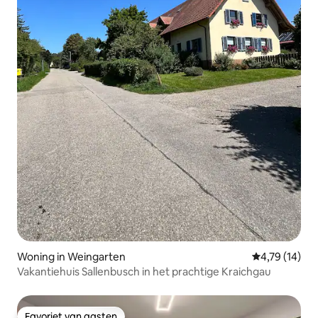
Woning in Weingarten
Gemiddelde be
4,79 (14)
Vakantiehuis Sallenbusch in het prachtige Kraichgau
Favoriet van gasten