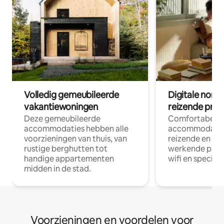
Volledig gemeubileerde
Digitale nom
vakantiewoningen
reizende prof
Deze gemeubileerde
Comfortabele
accommodaties hebben alle
accommodatie
voorzieningen van thuis, van
reizende en op
rustige berghutten tot
werkende profe
handige appartementen
wifi en special
midden in de stad.
Voorzieningen en voordelen voor