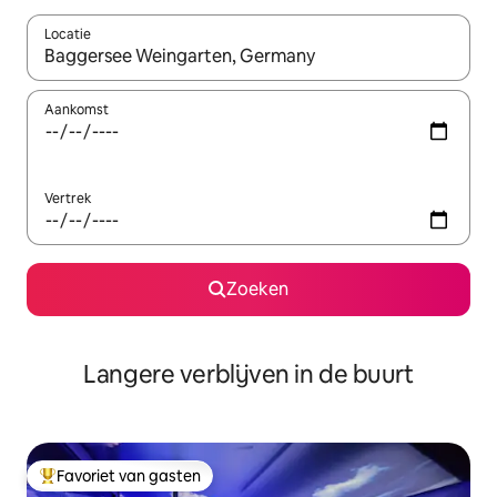
Locatie
Wanneer er resultaten beschikbaar zijn, maak je een keuze met 
Aankomst
Vertrek
Zoeken
Langere verblijven in de buurt
Favoriet van gasten
Topfavoriet van gasten