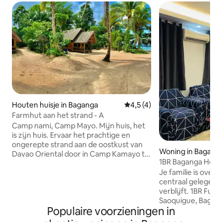
Houten huisje in Baganga
Gemiddelde beoordeling van 
4,5 (4)
Farmhut aan het strand - A
Camp nami, Camp Mayo. Mijn huis, het
is zijn huis. Ervaar het prachtige en
ongerepte strand aan de oostkust van
Woning in Bagang
Davao Oriental door in Camp Kamayo te
1BR Baganga House
verblijven. Dit is het boerderij- en
resorts
Je familie is overal
vakantiecomplex van onze familie dat
centraal gelegen
we hebben geopend om gasten te
verblijft. 1BR Full
verwelkomen die een rustig uitje met
Saoquigue, Bagang
vrienden en familie willen. Dit deel van
Populaire voorzieningen in
de buurt van Beach R
Banao krijgt zijn eigen aandacht als
locatie ligt op ee
surfplek, vooral tijdens Amihan. Anglers