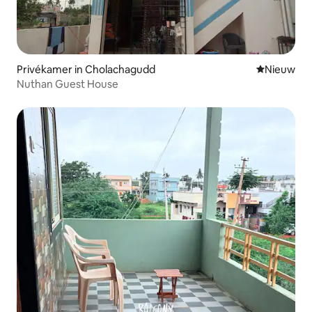
Privékamer in Cholachagudd
Nieuwe ac
Nieuw
Nuthan Guest House