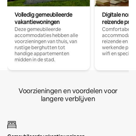
Volledig gemeubileerde
Digitale nom
vakantiewoningen
reizende prof
Deze gemeubileerde
Comfortabele
accommodaties hebben alle
accommodatie
voorzieningen van thuis, van
reizende en op
rustige berghutten tot
werkende profe
handige appartementen
wifi en special
midden in de stad.
Voorzieningen en voordelen voor
langere verblijven