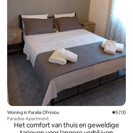
Woning in Paralia Ofriniou
Gemiddeld
5 (13)
Paradise Apartment
Het comfort van thuis en geweldige
tarieven voor langere verblijven