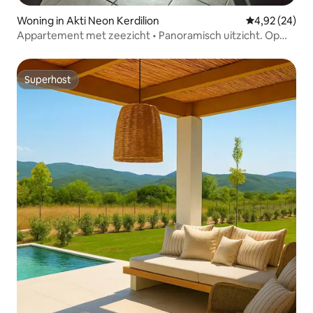
Woning in Akti Neon Kerdilion
Gemiddelde be
4,92 (24)
Appartement met zeezicht • Panoramisch uitzicht. Op
een steenworp van de zee.
Superhost
Superhost