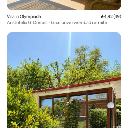
Villa in Olympiada
Gemiddelde be
4,92 (49)
Aristotelia Gi Domes - Luxe privézwembad retraite