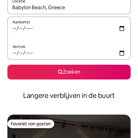
Locatie
Wanneer er resultaten beschikbaar zijn, maak je een keuze met 
Aankomst
Vertrek
Zoeken
Langere verblijven in de buurt
Favoriet van gasten
Favoriet van gasten