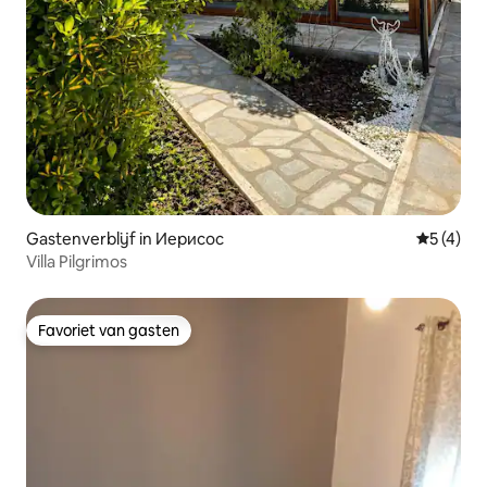
Gastenverblijf in Иерисос
Gemiddeld
5 (4)
Villa Pilgrimos
Favoriet van gasten
Favoriet van gasten