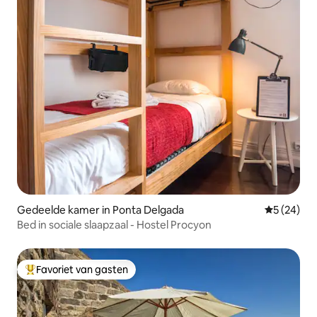
Gedeelde kamer in Ponta Delgada
Gemiddelde
5 (24)
Bed in sociale slaapzaal - Hostel Procyon
Favoriet van gasten
Topfavoriet van gasten