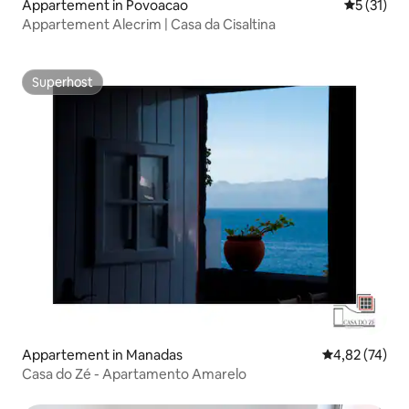
Appartement in Povoacao
Gemiddeld
5 (31)
Appartement Alecrim | Casa da Cisaltina
Superhost
Superhost
Appartement in Manadas
Gemiddelde be
4,82 (74)
Casa do Zé - Apartamento Amarelo