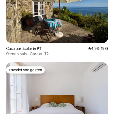
Casa particular in PT
Gemiddelde beo
4,93 (193)
Stenen huis - Garajau T2
Favoriet van gasten
Favoriet van gasten