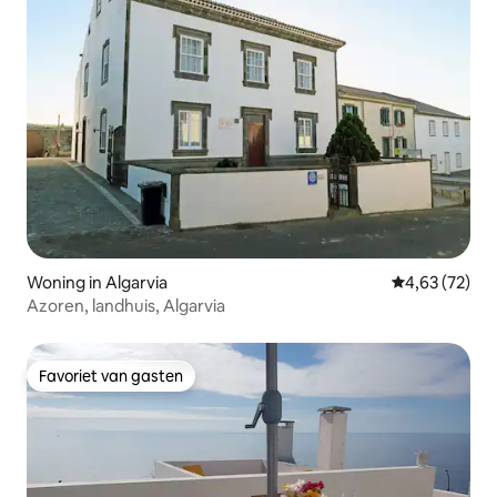
Woning in Algarvia
Gemiddelde be
4,63 (72)
Azoren, landhuis, Algarvia
Favoriet van gasten
Favoriet van gasten