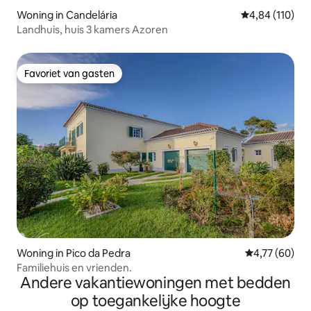
Woning in Candelária
Gemiddelde beo
4,84 (110)
Landhuis, huis 3 kamers Azoren
Favoriet van gasten
Favoriet van gasten
Woning in Pico da Pedra
Gemiddelde be
4,77 (60)
Familiehuis en vrienden.
Andere vakantiewoningen met bedden
op toegankelijke hoogte