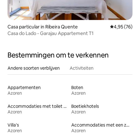
Casa particular in Ribeira Quente
Gemiddelde be
4,95 (76)
Casa do Lado - Garajau Appartement T1
Bestemmingen om te verkennen
Andere soorten verblijven
Activiteiten
Appartementen
Boten
Azoren
Azoren
Accommodaties met toilet op toegankelijke hoogte
Boetiekhotels
Azoren
Azoren
Villa's
Accommodaties met een zwembad
Azoren
Azoren