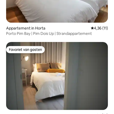
Appartement in Horta
Gemiddelde b
4,36 (11)
Porto Pim Bay | Pim Dois Up | Strandappartement
Favoriet van gasten
Favoriet van gasten