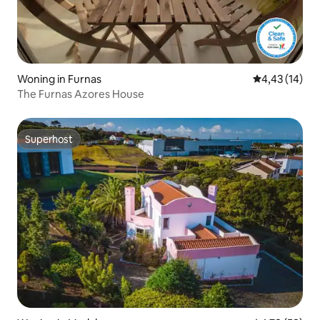
Woning in Furnas
Gemiddelde be
4,43 (14)
The Furnas Azores House
Superhost
Superhost