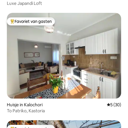
Luxe Japandi Loft
Favoriet van gasten
Topfavoriet van gasten
Huisje in Kalochori
Gemiddelde
5 (30)
To Patriko, Kastoria