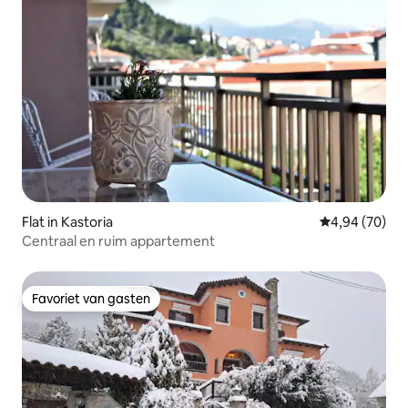
Flat in Kastoria
Gemiddelde be
4,94 (70)
Centraal en ruim appartement
Favoriet van gasten
Favoriet van gasten