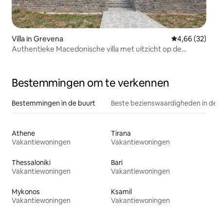
Villa in Grevena
Gemiddelde be
4,66 (32)
Authentieke Macedonische villa met uitzicht op de
zonsondergang in Pindos
Bestemmingen om te verkennen
Bestemmingen in de buurt
Beste bezienswaardigheden in de
Athene
Tirana
Vakantiewoningen
Vakantiewoningen
Thessaloniki
Bari
Vakantiewoningen
Vakantiewoningen
Mykonos
Ksamil
Vakantiewoningen
Vakantiewoningen