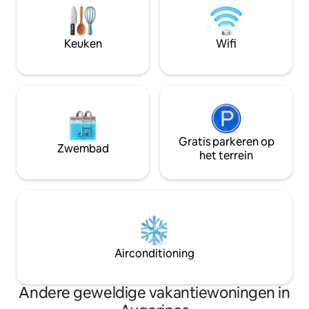
rustgevende en comfortabele slaap. Het
van het stadscentrum. 
ligt in de oude stad Kastoria, Doltso, en
parkeergelegenhe
ligt op een paar minuten afstand van het
Keuken
Wifi
centrum.
Gratis parkeren op
Zwembad
het terrein
Airconditioning
Andere geweldige vakantiewoningen in