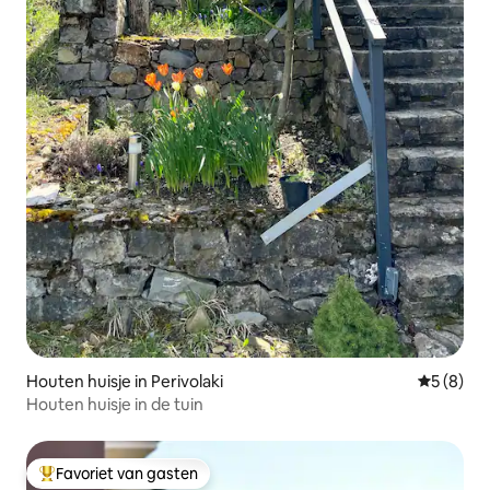
Houten huisje in Perivolaki
Gemiddeld
5 (8)
Houten huisje in de tuin
Favoriet van gasten
Topfavoriet van gasten