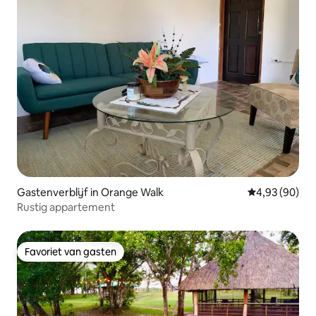
Gastenverblijf in Orange Walk
Gemiddelde be
4,93 (90)
Rustig appartement
Favoriet van gasten
Favoriet van gasten