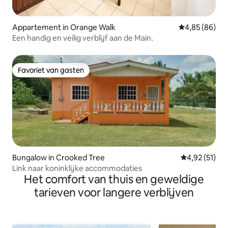
Appartement in Orange Walk
Gemiddelde be
4,85 (86)
Een handig en veilig verblijf aan de Main.
Favoriet van gasten
Favoriet van gasten
Bungalow in Crooked Tree
Gemiddelde be
4,92 (51)
Link naar koninklijke accommodaties
Het comfort van thuis en geweldige
tarieven voor langere verblijven