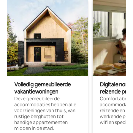
Volledig gemeubileerde
Digitale nom
vakantiewoningen
reizende prof
Deze gemeubileerde
Comfortabele
accommodaties hebben alle
accommodatie
voorzieningen van thuis, van
reizende en op
rustige berghutten tot
werkende profe
handige appartementen
wifi en special
midden in de stad.