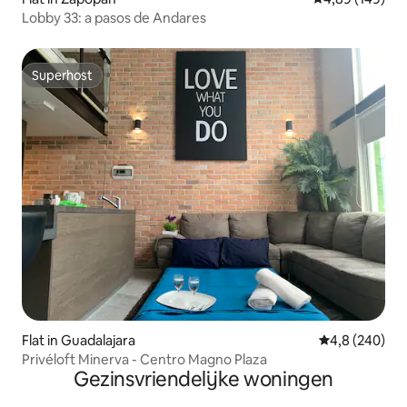
Lobby 33: a pasos de Andares
Superhost
Superhost
Flat in Guadalajara
Gemiddelde be
4,8 (240)
Privéloft Minerva - Centro Magno Plaza
Gezinsvriendelijke woningen