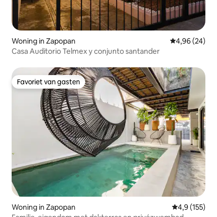
Woning in Zapopan
Gemiddelde be
4,96 (24)
Casa Auditorio Telmex y conjunto santander
Favoriet van gasten
Favoriet van gasten
Woning in Zapopan
Gemiddelde be
4,9 (155)