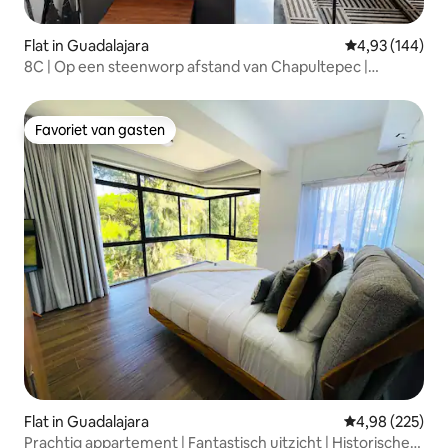
Flat in Guadalajara
Gemiddelde beo
4,93 (144)
8C | Op een steenworp afstand van Chapultepec |
Uitzicht op de stad
Favoriet van gasten
Favoriet van gasten
Flat in Guadalajara
Gemiddelde beo
4,98 (225)
Prachtig appartement | Fantastisch uitzicht | Historische