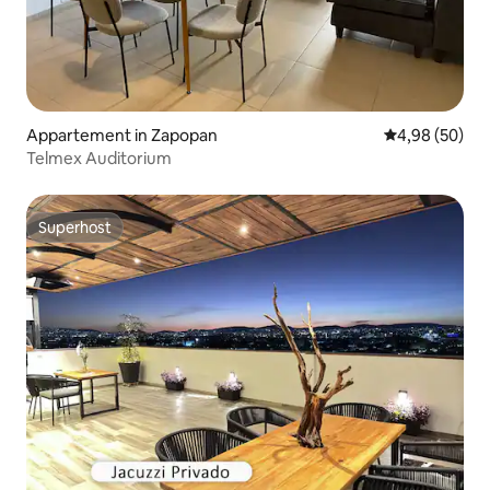
Appartement in Zapopan
Gemiddelde be
4,98 (50)
Telmex Auditorium
Superhost
Superhost