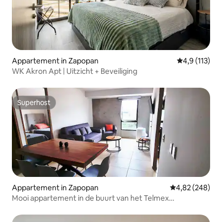
Appartement in Zapopan
Gemiddelde b
4,9 (113)
WK Akron Apt | Uitzicht + Beveiliging
Superhost
Superhost
Appartement in Zapopan
Gemiddelde beo
4,82 (248)
Mooi appartement in de buurt van het Telmex
Auditorium.