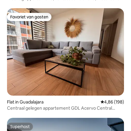
wijk
Favoriet van gasten
Favoriet van gasten
Flat in Guadalajara
Gemiddelde beo
4,86 (198)
Centraal gelegen appartement GDL Acervo Central
Living
Superhost
Superhost