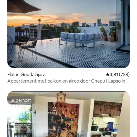
Flat in Guadalajara
Gemiddelde beo
4,81 (728)
Appartement met balkon en airco door Chapu | Lapso in
Alarcón
Superhost
Superhost