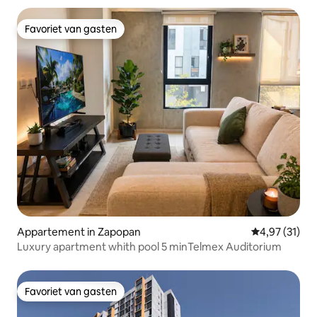
Favoriet van gasten
Favoriet van gasten
Appartement in Zapopan
Gemiddelde be
4,97 (31)
Luxury apartment whith pool 5 minTelmex Auditorium
Favoriet van gasten
Favoriet van gasten