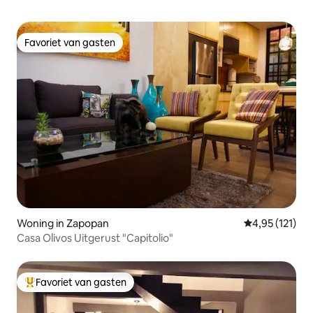
Favoriet van gasten
Favoriet van gasten
Woning in Zapopan
Gemiddelde be
4,95 (121)
Casa Olivos Uitgerust "Capitolio"
Favoriet van gasten
Topfavoriet van gasten