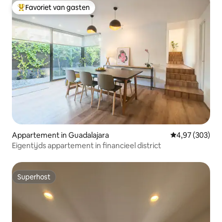
Favoriet van gasten
Topfavoriet van gasten
Appartement in Guadalajara
Gemiddelde beo
4,97 (303)
Eigentijds appartement in financieel district
Superhost
Superhost