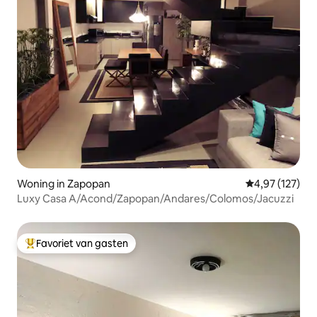
Woning in Zapopan
Gemiddelde beo
4,97 (127)
Luxy Casa A/Acond/Zapopan/Andares/Colomos/Jacuzzi
Favoriet van gasten
Topfavoriet van gasten