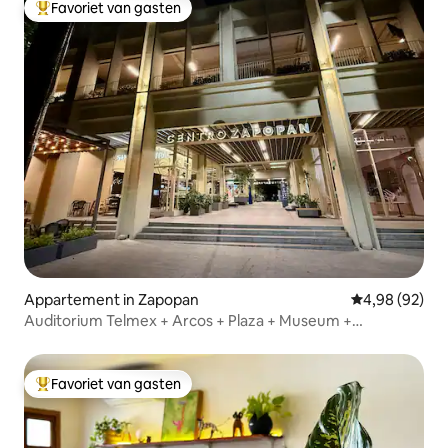
Favoriet van gasten
Topfavoriet van gasten
Appartement in Zapopan
Gemiddelde be
4,98 (92)
Auditorium Telmex + Arcos + Plaza + Museum +
Voorzieningen
Favoriet van gasten
Topfavoriet van gasten