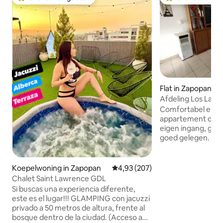
Topfavoriet van gasten
Topfavoriet van 
Flat in Zapopan
Afdeling Los Laure
het Telmex-audit
Comfortabel en 
appartement op d
eigen ingang, geen
goed gelegen. Je 
Telmex Auditorium
Teatro Cavaret, S
(Santander), CUC
Koepelwoning in Zapopan
Gemiddelde beoordeling van 4,9
4,93 (207)
Beisbol Charros, C
Chalet Saint Lawrence GDL
Belenes. Dicht bi
Si buscas una experiencia diferente,
metrolijn. 20 min.
este es el lugar!!! GLAMPING con jacuzzi
Marzo y Chivas, Ar
privado a 50 metros de altura, frente al
een veilige omgev
bosque dentro de la ciudad. (Acceso a
voorzieningen. Ide