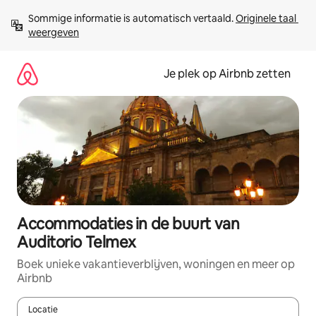
Ga
Sommige informatie is automatisch vertaald. 
Originele taal 
direct
weergeven
naar
inhoud
Je plek op Airbnb zetten
Accommodaties in de buurt van
Auditorio Telmex
Boek unieke vakantieverblijven, woningen en meer op
Airbnb
Locatie