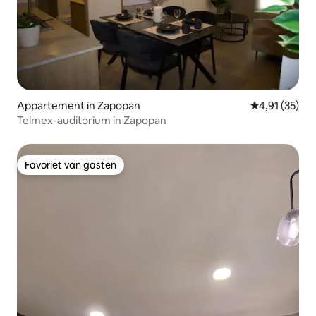
Appartement in Zapopan
Gemiddelde be
4,91 (35)
Telmex-auditorium in Zapopan
Favoriet van gasten
Favoriet van gasten