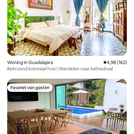
Woning in Guadalajara
Gemiddelde beo
4,98 (162)
Bekroond koloniaal huis | Wandelen naar kathedraal
Favoriet van gasten
Favoriet van gasten