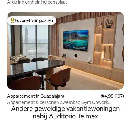
Afdeling omheining consulaat
Favoriet van gasten
Topfavoriet van gasten
Appartement in Guadalajara
Gemiddelde beo
4,98 (107)
Appartement 6 personen Zwembad Gym Cowork
Andere geweldige vakantiewoningen
Parking
nabij Auditorio Telmex