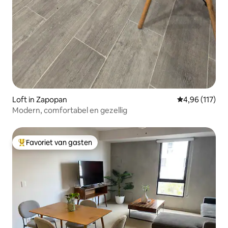
Loft in Zapopan
Gemiddelde beo
4,96 (117)
Modern, comfortabel en gezellig
Favoriet van gasten
Topfavoriet van gasten