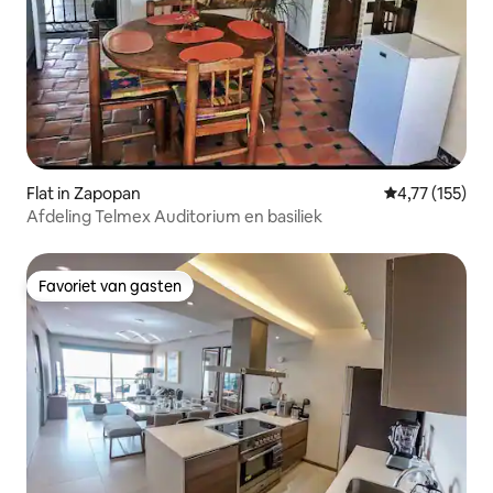
Flat in Zapopan
Gemiddelde be
4,77 (155)
Afdeling Telmex Auditorium en basiliek
Favoriet van gasten
Favoriet van gasten