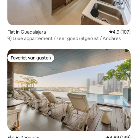
Flat in Guadalajara
Gemiddelde be
4,9 (107)
9) Luxe appartement / zeer goed uitgerust / Andares
Favoriet van gasten
Favoriet van gasten
Flat in Zapopan
Gemiddelde beo
4,89 (149)