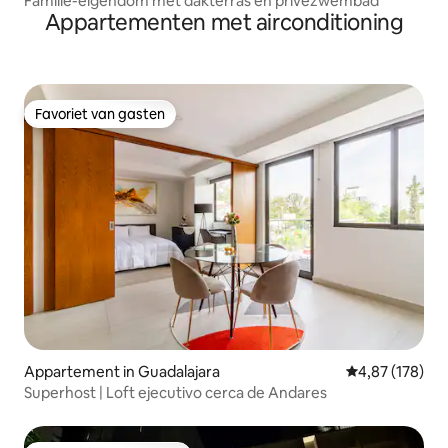
Familie-eigendom met dakterras en privézwembad
Appartementen met airconditioning
Favoriet van gasten
Favoriet van gasten
Appartement in Guadalajara
Gemiddelde beo
4,87 (178)
Superhost | Loft ejecutivo cerca de Andares