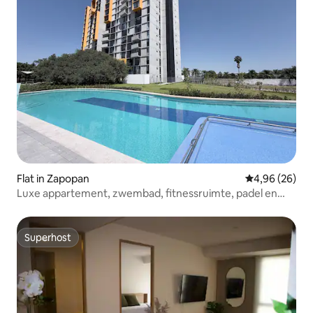
Flat in Zapopan
Gemiddelde be
4,96 (26)
Luxe appartement, zwembad, fitnessruimte, padel en
minigolf
Superhost
Superhost