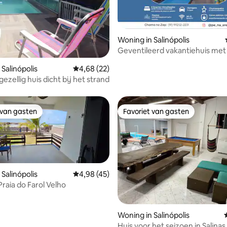
Woning in Salinópolis
Geventileerd vakantiehuis met 
g van 4,96 op 5, 55 recensies
minuten van het strand
Salinópolis
Gemiddelde beoordeling van 4,68 op 5, 22 r
4,68 (22)
ezellig huis dicht bij het strand
 van gasten
Favoriet van gasten
 van gasten
Favoriet van gasten
Salinópolis
Gemiddelde beoordeling van 4,98 op 5, 45 r
4,98 (45)
Praia do Farol Velho
eling van 5 op 5, 4 recensies
Woning in Salinópolis
Huis voor het seizoen in Salinas