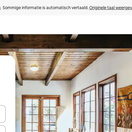
Sommige informatie is automatisch vertaald. 
Originele taal weerge
een keuze met je de pijltjestoetsen omhoog en omlaag, óf door te tikk