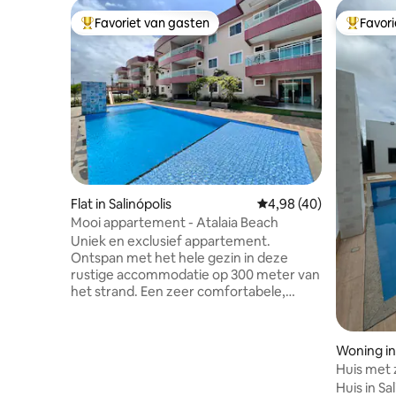
Favoriet van gasten
Favor
Topfavoriet van gasten
Topfavor
Flat in Salinópolis
Gemiddelde beoordelin
4,98 (40)
Mooi appartement - Atalaia Beach
Uniek en exclusief appartement.
Ontspan met het hele gezin in deze
rustige accommodatie op 300 meter van
het strand. Een zeer comfortabele,
geventileerde en volledig uitgeruste
ruimte om ontspannende dagen door te
brengen. Het appartement ligt ten
Woning in 
oosten, heeft een spectaculair uitzicht,
Huis met 
voldoende ruimte in de kamers en
Huis in S
unieke ventilatie op het balkon. De