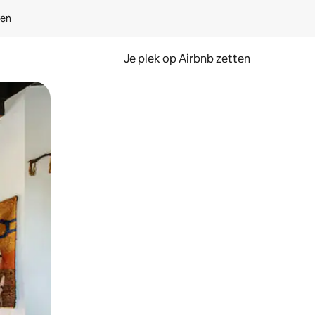
ven
Je plek op Airbnb zetten
en of swipen.