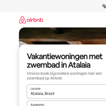
Ga
direct
naar
inhoud
Vakantiewoningen met
zwembad in Atalaia
Vind en boek bijzondere woningen met een
zwembad op Airbnb
Locatie
Wanneer er resultaten beschikbaar zijn, maak je 
Aankomst