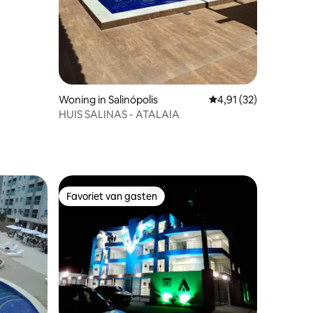
Woning in Salinópolis
Gemiddelde beoordeli
4,91 (32)
HUIS SALINAS - ATALAIA
Favoriet van gasten
Favoriet van gasten