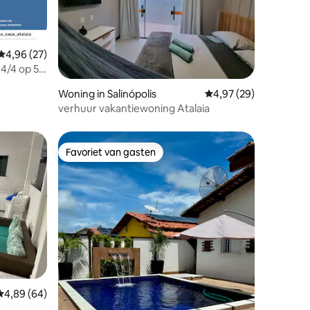
Gemiddelde beoordeling van 4,96 op 5, 27 recensies
4,96 (27)
4/4 op 5
ecensies
Woning in Salinópolis
Gemiddelde beoordelin
4,97 (29)
verhuur vakantiewoning Atalaia
Favoriet van gasten
Favoriet van gasten
ecensies
Gemiddelde beoordeling van 4,89 op 5, 64 recensies
4,89 (64)