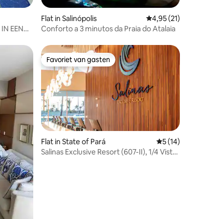
ecensies
Flat in Salinópolis
Gemiddelde beoordeli
4,95 (21)
IN EEN
Conforto a 3 minutos da Praia do Atalaia
Favoriet van gasten
Favoriet van gasten
Flat in State of Pará
Gemiddelde beoord
5 (14)
Salinas Exclusive Resort (607-II), 1/4 Vista
Mar