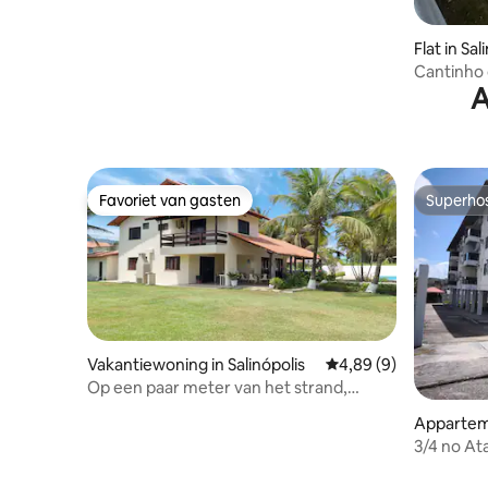
Flat in Sal
Cantinho 
A
Favoriet van gasten
Superho
Favoriet van gasten
Superho
Vakantiewoning in Salinópolis
Gemiddelde beoordeli
4,89 (9)
Op een paar meter van het strand,
zwembad en voetbal/ Huis 1
Apparteme
3/4 no At
piscina.