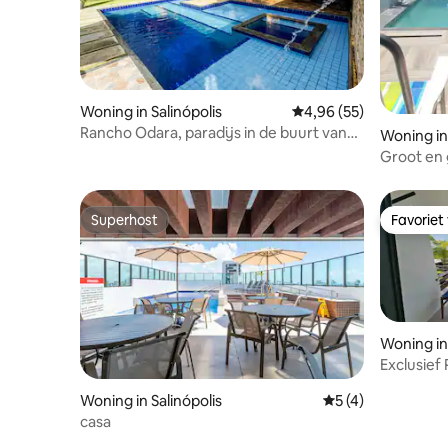
Woning in Salinópolis
Gemiddelde beoordelin
4,96 (55)
Rancho Odara, paradijs in de buurt van
Woning in 
Atalaia Beach
Groot en g
Superhost
Favoriet
Superhost
Favoriet
Woning in 
Exclusief 
Woning in Salinópolis
Gemiddelde beoord
5 (4)
casa