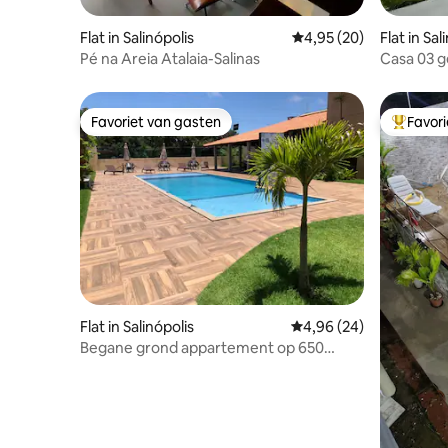
Flat in Salinópolis
Gemiddelde beoordelin
4,95 (20)
Flat in Sal
Pé na Areia Atalaia-Salinas
Casa 03 g
Favoriet van gasten
Favor
Favoriet van gasten
Topfavor
Flat in Salinópolis
Gemiddelde beoordelin
4,96 (24)
Begane grond appartement op 650
meter van het strand van Atalaia