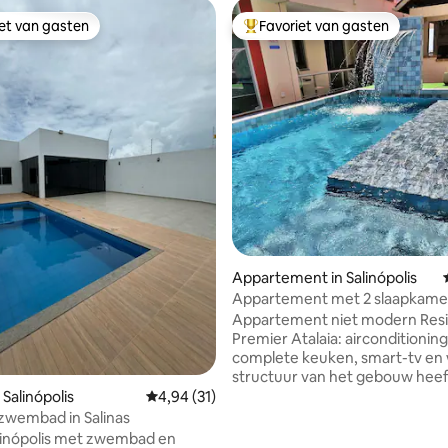
iet van gasten
Favoriet van gasten
iet van gasten
Topfavoriet van gasten
g van 4,98 op 5, 40 recensies
Appartement in Salinópolis
Appartement met 2 slaapkame
m van het strand van Atalaia
Appartement niet modern Resi
Premier Atalaia: airconditioning
complete keuken, smart-tv en wif
structuur van het gebouw heef
zwembad met hydro, waterval
Salinópolis
Gemiddelde beoordeling van 4,94 op 5, 31 r
4,94 (31)
verlichting gastronomische ru
zwembad in Salinas
barbecue overdekte garage en
alinópolis met zwembad en