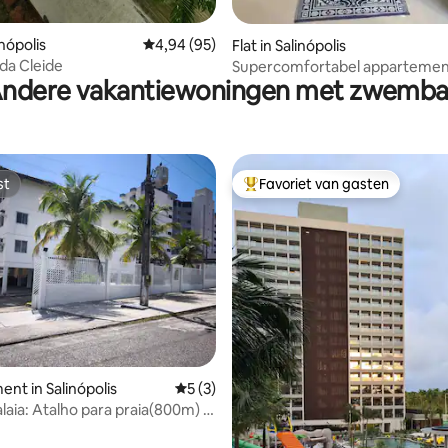
inópolis
Gemiddelde beoordeling van 4,94 op 5, 95 r
4,94 (95)
Flat in Salinópolis
da Cleide
Supercomfortabel appartemen
ndere vakantiewoningen met zwemb
slaapkamers in de stad.
st
Favoriet van gasten
st
Topfavoriet van gasten
ng van 4,89 op 5, 9 recensies
nt in Salinópolis
Gemiddelde beoordeling van 5 op 5, 3 r
5 (3)
alaia: Atalho para praia(800m) e