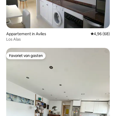
Appartement in Aviles
Gemiddelde be
4,96 (68)
Los Alas
Favoriet van gasten
Favoriet van gasten