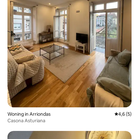
Woning in Arriondas
Gemiddelde 
4,6 (5)
Casona Asturiana