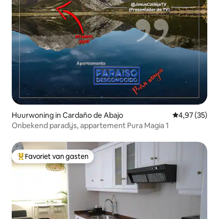
Huurwoning in Cardaño de Abajo
Gemiddelde be
4,97 (35)
Onbekend paradijs, appartement Pura Magia 1
Favoriet van gasten
Topfavoriet van gasten