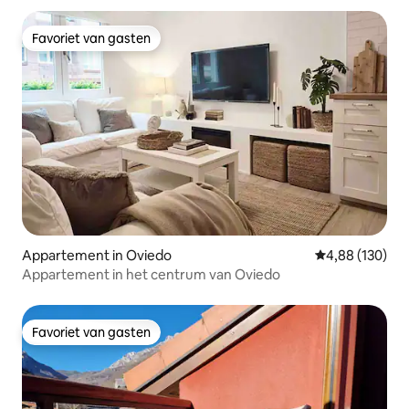
Favoriet van gasten
Favoriet van gasten
Appartement in Oviedo
Gemiddelde beo
4,88 (130)
Appartement in het centrum van Oviedo
Favoriet van gasten
Favoriet van gasten