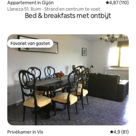
Appartement in Gijón
Gemiddelde beo
4,87 (110)
Llaneza 51. Ruim · Strand en centrum te voet
Bed & breakfasts met ontbijt
Favoriet van gasten
Favoriet van gasten
Privékamer in Vis
Gemiddelde b
4,9 (81)