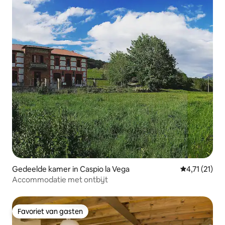
Gedeelde kamer in Caspio la Vega
Gemiddelde b
4,71 (21)
Accommodatie met ontbijt
Favoriet van gasten
Favoriet van gasten