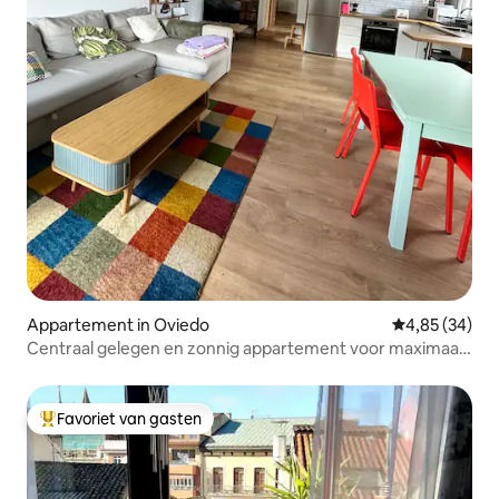
Appartement in Oviedo
Gemiddelde be
4,85 (34)
Centraal gelegen en zonnig appartement voor maximaal
2 personen
Favoriet van gasten
Topfavoriet van gasten