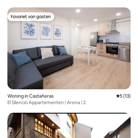
Favoriet van gasten
Favoriet van gasten
Woning in Castañeras
Gemiddeld
5 (13)
El Silencio Appartementen | Arena | 2