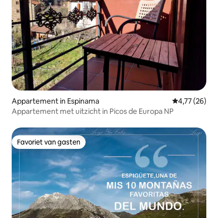
Appartement in Espinama
Gemiddelde be
4,77 (26)
Appartement met uitzicht in Picos de Europa NP
Favoriet van gasten
Favoriet van gasten