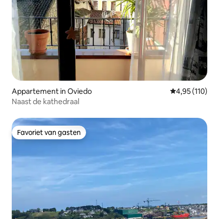
Appartement in Oviedo
Gemiddelde beo
4,95 (110)
Naast de kathedraal
Favoriet van gasten
Favoriet van gasten