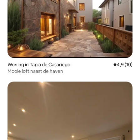
Woning in Tapia de Casariego
Gemiddelde b
4,9 (10)
Mooie loft naast de haven