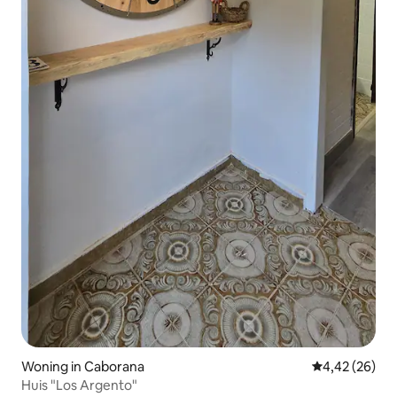
Woning in Caborana
Gemiddelde be
4,42 (26)
Huis "Los Argento"