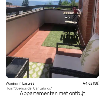
Woning in Lastres
Gemiddelde be
4,62 (58)
Huis "Sueños del Cantábrico"
Appartementen met ontbijt