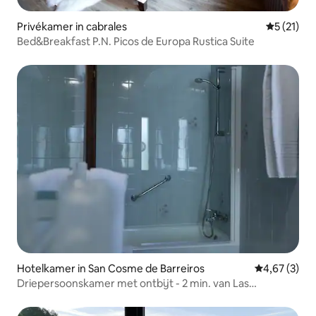
Privékamer in cabrales
Gemiddeld
5 (21)
Bed&Breakfast P.N. Picos de Europa Rustica Suite
Hotelkamer in San Cosme de Barreiros
Gemiddelde b
4,67 (3)
Driepersoonskamer met ontbijt - 2 min. van Las
Catedrales