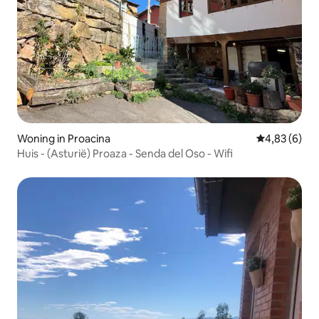
Woning in Proacina
Gemiddelde b
4,83 (6)
Huis - (Asturië) Proaza - Senda del Oso - Wifi