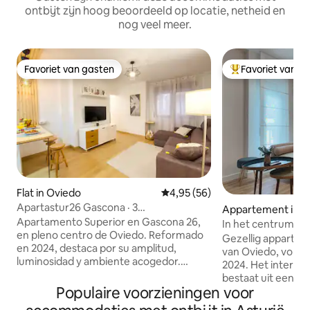
ontbijt zijn hoog beoordeeld op locatie, netheid en
nog veel meer.
Favoriet van gasten
Favoriet van g
Favoriet van gasten
Topfavoriet van 
Flat in Oviedo
Gemiddelde beoordeling van 4,
4,95 (56)
Apartastur26 Gascona · 3
Appartement in O
appartementen in Oviedo...
Apartamento Superior en Gascona 26,
In het centrum 'El
en pleno centro de Oviedo. Reformado
Gezellig appartem
en 2024, destaca por su amplitud,
van Oviedo, volle
luminosidad y ambiente acogedor.
2024. Het interieur
Situado en la tercera planta, dispone de 1
bestaat uit een 
dormitorio, salón con sofá cama y
Populaire voorzieningen voor
een slaapkamer m
capacidad para 1 a 4 huéspedes. Cuenta
tweepersoonsbed 