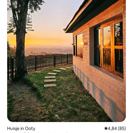
Huisje in Ooty
Gemiddelde be
4,84 (85)