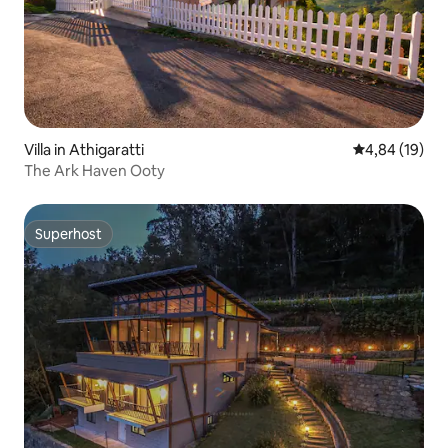
Villa in Athigaratti
Gemiddelde be
4,84 (19)
The Ark Haven Ooty
Superhost
Superhost