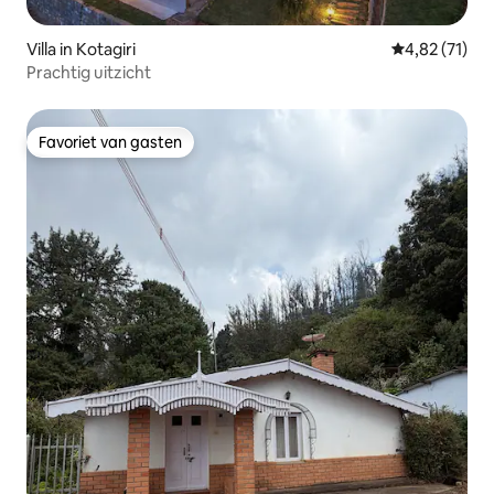
Villa in Kotagiri
Gemiddelde be
4,82 (71)
Prachtig uitzicht
Favoriet van gasten
Favoriet van gasten