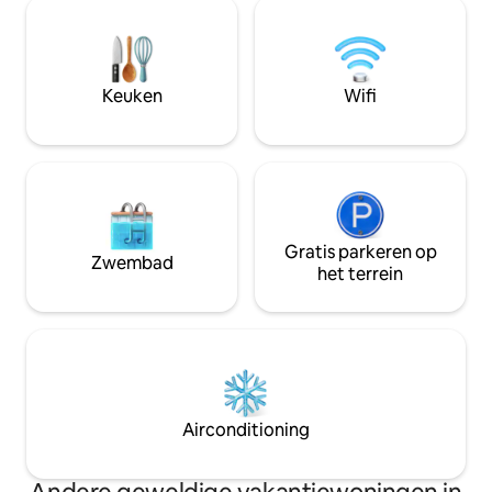
villa's met eigen badkamer. De Flora-villa
een rustgevende 
is een ruime studio van 630 vierkante
zacht beddengoed
voet met een hoog plafond, glas van
badkamer. Ervaar r
vloer tot dak om te genieten van de
Heaven Dales, waa
adembenemende schoonheid en het
Keuken
Wifi
ontmoet.
steeds veranderende weer van Nilgiris
Gratis parkeren op
Zwembad
het terrein
Airconditioning