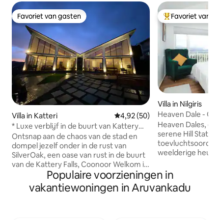
Favoriet van gasten
Favoriet van g
Favoriet van gasten
Topfavoriet van 
Villa in Nilgiris
Heaven Dale - Geh
Villa in Katteri
Gemiddelde beoordeling van 4,
4,92 (50)
slaapkamers
Heaven Dales, een l
* Luxe verblijf in de buurt van Kattery
serene Hill Station
Falls, Coonoor *
Ontsnap aan de chaos van de stad en
toevluchtsoord li
dompel jezelf onder in de rust van
weelderige heuvel
SilverOak, een oase van rust in de buurt
adembenemend uit
van de Kattery Falls, Coonoor Welkom in
valleien en groen. 
Populaire voorzieningen in
ons vakantiehuis. Met liefde gebouwd,
een modern interi
openen we onze deuren voor jou om te
vakantiewoningen in Aruvankadu
zonovergoten kam
ontspannen, te verjongen en blauwe
meubilair en pre
bergen te ervaren via ons huis. Ons
ramen zorgen voor
terrein van 1,5 hectare heeft 2 aparte
vanuit elke kamer.