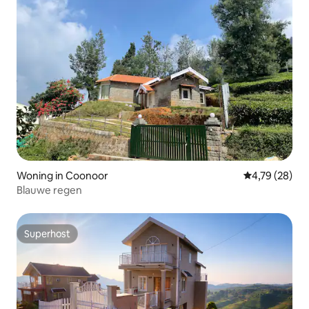
Woning in Coonoor
Gemiddelde be
4,79 (28)
Blauwe regen
Superhost
Superhost