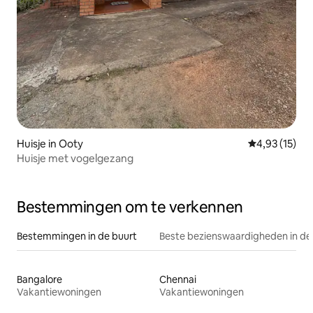
Huisje in Ooty
Gemiddelde be
4,93 (15)
Huisje met vogelgezang
Bestemmingen om te verkennen
Bestemmingen in de buurt
Beste bezienswaardigheden in de
Bangalore
Chennai
Vakantiewoningen
Vakantiewoningen