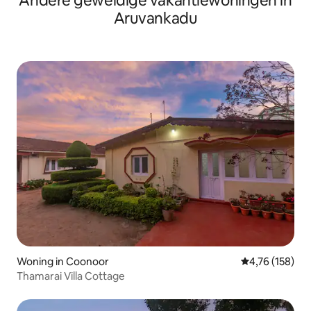
Andere geweldige vakantiewoningen in
Aruvankadu
Woning in Coonoor
Gemiddelde beo
4,76 (158)
Thamarai Villa Cottage