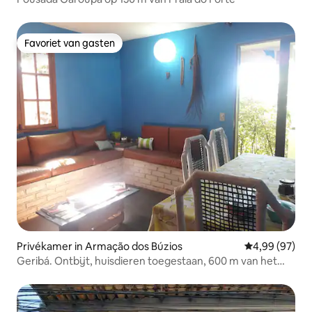
Favoriet van gasten
Favoriet van gasten
Privékamer in Armação dos Búzios
Gemiddelde be
4,99 (97)
Geribá. Ontbijt, huisdieren toegestaan, 600 m van het
strand