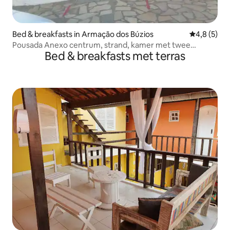
Bed & breakfasts in Armação dos Búzios
Gemiddelde 
4,8 (5)
Pousada Anexo centrum, strand, kamer met twee
Bed & breakfasts met terras
bedden