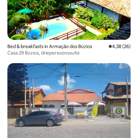
Bed & breakfasts in Armação dos Búzios
Gemiddelde be
4,38 (26)
Casa 29 Búzios, driepersoonssuite