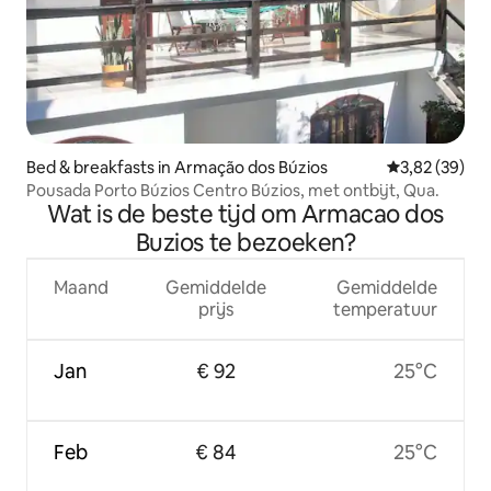
Bed & breakfasts in Armação dos Búzios
Gemiddelde be
3,82 (39)
Pousada Porto Búzios Centro Búzios, met ontbijt, Qua.
Wat is de beste tijd om Armacao dos
Buzios te bezoeken?
Maand
Gemiddelde
Gemiddelde
prijs
temperatuur
Jan
€ 92
25°C
Feb
€ 84
25°C