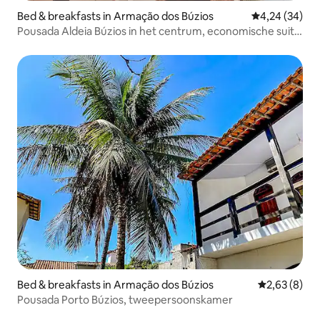
Bed & breakfasts in Armação dos Búzios
Gemiddelde be
4,24 (34)
Pousada Aldeia Búzios in het centrum, economische suite
voor koppels.
Bed & breakfasts in Armação dos Búzios
Gemiddelde b
2,63 (8)
Pousada Porto Búzios, tweepersoonskamer