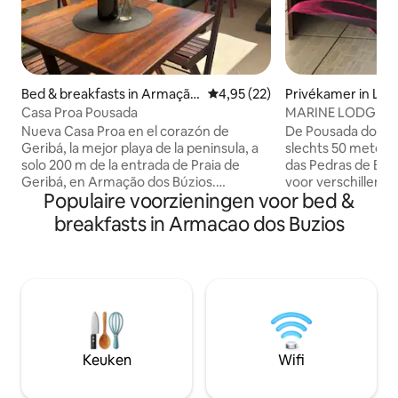
Bed & breakfasts in Armação
Gemiddelde beoordeling van 4,
4,95 (22)
Privékamer in Lot
dos Búzios
gulo de Buzios
Casa Proa Pousada
MARINE LODGE! 1 
van Rua das Pedras
Nueva Casa Proa en el corazón de
De Pousada do Ma
Geribá, la mejor playa de la peninsula, a
slechts 50 meter 
solo 200 m de la entrada de Praia de
das Pedras de Búz
Geribá, en Armação dos Búzios.
voor verschillende st
Populaire voorzieningen voor bed &
Ofrecemos habitaciones privadas con
praktische accom
baño privado y aire acondicionado,
loopafstand van wi
breakfasts in Armacao dos Buzios
desayuno incluido todos los días, terraza
bars. Alle kamers v
para relajarse y espacio con parrilla.
airconditioning, tv
Ubicación ideal cerca de restaurantes,
badkamer met do
bares y comercios. Perfecta para parejas
Wifi-toegang staat
y viajeros que buscan comodidad,
beschikking. U kunt genieten van een
privacidad y estar a pasos del mar.
ontbijtbuffet! De 
Donde la buena energía también es
300 m van het bus
parte del viaje...
170 km van Rio de 
Keuken
Wifi