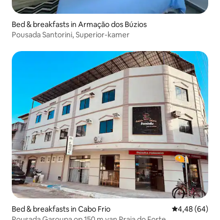
Bed & breakfasts in Armação dos Búzios
Pousada Santorini, Superior-kamer
Bed & breakfasts in Cabo Frio
Gemiddelde be
4,48 (64)
Pousada Garoupa op 150 m van Praia do Forte