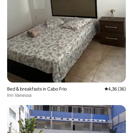
Bed & breakfasts in Cabo Frio
Gemiddelde be
4,36 (36)
Inn Vanessa