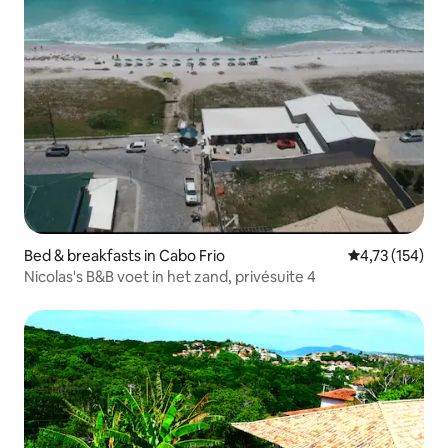
Bed & breakfasts in Cabo Frio
Gemiddelde beo
4,73 (154)
Nicolas's B&B voet in het zand, privésuite 4