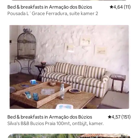
Bed & breakfasts in Armação dos Búzios
Gemiddelde b
4,64 (11)
Pousada L´Grace Ferradura, suite kamer 2
Bed & breakfasts in Armação dos Búzios
Gemiddelde be
4,57 (151)
Silva's B&B Buzios Praia 100mt, ontbijt, kamer.