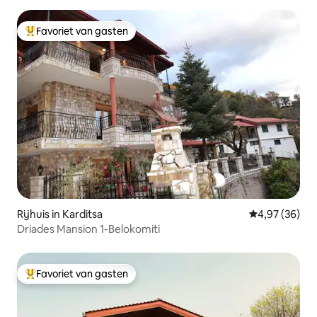
Favoriet van gasten
Topfavoriet van gasten
Rijhuis in Karditsa
Gemiddelde be
4,97 (36)
Driades Mansion 1-Belokomiti
Favoriet van gasten
Topfavoriet van gasten