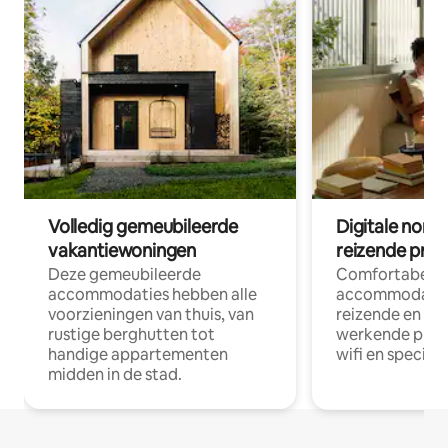
Volledig gemeubileerde
Digitale nom
vakantiewoningen
reizende prof
Deze gemeubileerde
Comfortabele
accommodaties hebben alle
accommodatie
voorzieningen van thuis, van
reizende en op
rustige berghutten tot
werkende profe
handige appartementen
wifi en special
midden in de stad.