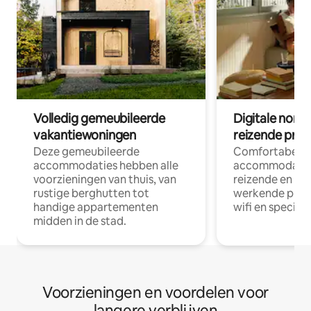
Volledig gemeubileerde
Digitale nom
vakantiewoningen
reizende prof
Deze gemeubileerde
Comfortabele
accommodaties hebben alle
accommodatie
voorzieningen van thuis, van
reizende en op
rustige berghutten tot
werkende profe
handige appartementen
wifi en special
midden in de stad.
Voorzieningen en voordelen voor
langere verblijven