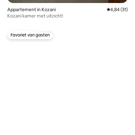
Appartement in Kozani
Gemiddelde be
4,84 (31)
Kozani kamer met uitzicht!
Favoriet van gasten
Favoriet van gasten