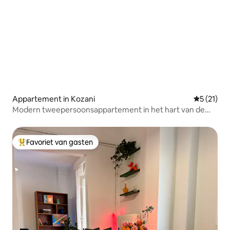
Appartement in Kozani
Gemiddeld
5 (21)
Modern tweepersoonsappartement in het hart van de
stad
Favoriet van gasten
Topfavoriet van gasten