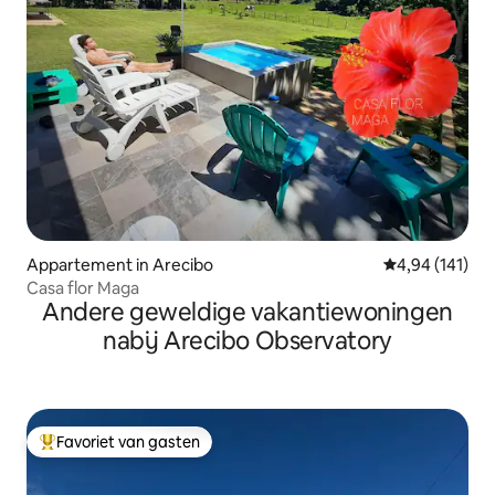
Appartement in Arecibo
Gemiddelde beo
4,94 (141)
Casa flor Maga
Andere geweldige vakantiewoningen
nabij Arecibo Observatory
Favoriet van gasten
Topfavoriet van gasten