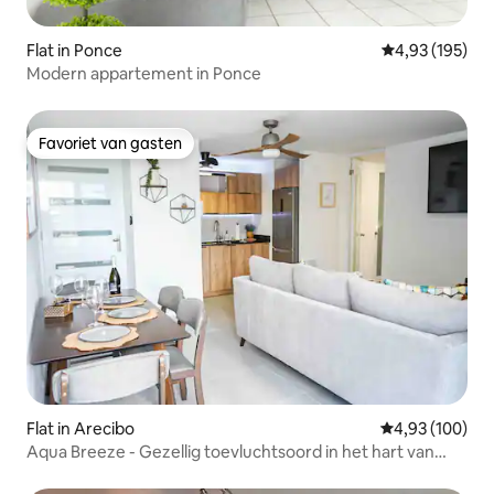
Flat in Ponce
Gemiddelde beo
4,93 (195)
Modern appartement in Ponce
Favoriet van gasten
Favoriet van gasten
Flat in Arecibo
Gemiddelde beo
4,93 (100)
Aqua Breeze - Gezellig toevluchtsoord in het hart van
Arecibo