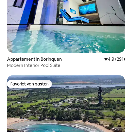
Appartement in Borinquen
Gemiddelde be
4,9 (291)
Modern Interior Pool Suite
Favoriet van gasten
Favoriet van gasten