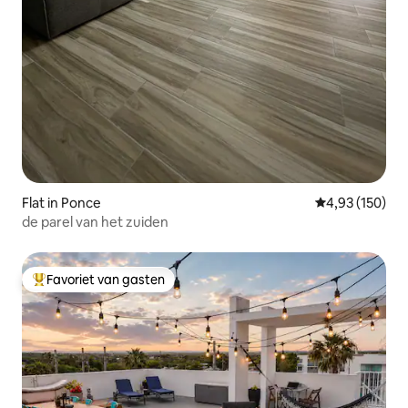
Flat in Ponce
Gemiddelde beo
4,93 (150)
de parel van het zuiden
Favoriet van gasten
Topfavoriet van gasten