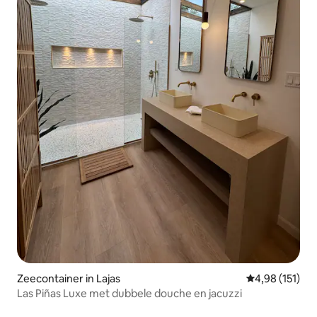
Zeecontainer in Lajas
Gemiddelde beo
4,98 (151)
Las Piñas Luxe met dubbele douche en jacuzzi