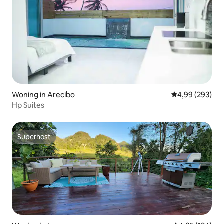
Woning in Arecibo
Gemiddelde beo
4,99 (293)
Hp Suites
Superhost
Superhost