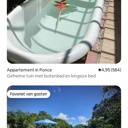
Appartement in Ponce
Gemiddelde beo
4,95 (584)
Geheime tuin met buitenbad en kingsize bed
Favoriet van gasten
Favoriet van gasten