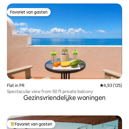
Favoriet van gasten
Favoriet van gasten
Flat in PR
Gemiddelde beo
4,93 (125)
Spectacular view from 50 ft private balcony
Gezinsvriendelijke woningen
Favoriet van gasten
Topfavoriet van gasten