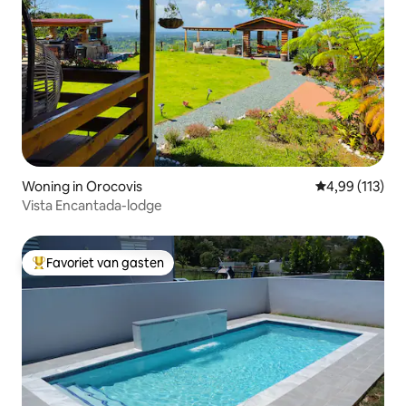
Woning in Orocovis
Gemiddelde beo
4,99 (113)
Vista Encantada-lodge
Favoriet van gasten
Topfavoriet van gasten