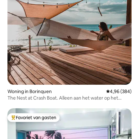
Woning in Borinquen
Gemiddelde beo
4,96 (384)
The Nest at Crash Boat. Alleen aan het water op het
strand
Favoriet van gasten
Topfavoriet van gasten