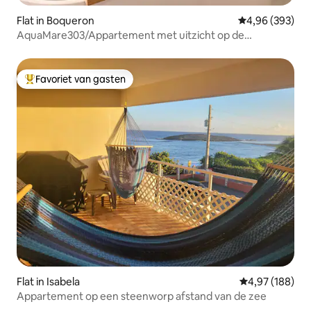
Flat in Boqueron
Gemiddelde beo
4,96 (393)
AquaMare303/Appartement met uitzicht op de
oceaan/Op een steenworp afstand van het strand van
Boqueron
Favoriet van gasten
Topfavoriet van gasten
Flat in Isabela
Gemiddelde beo
4,97 (188)
Appartement op een steenworp afstand van de zee