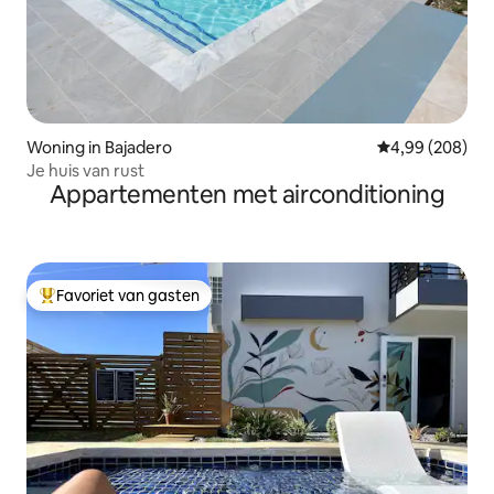
Woning in Bajadero
Gemiddelde beo
4,99 (208)
Je huis van rust
Appartementen met airconditioning
Favoriet van gasten
Topfavoriet van gasten