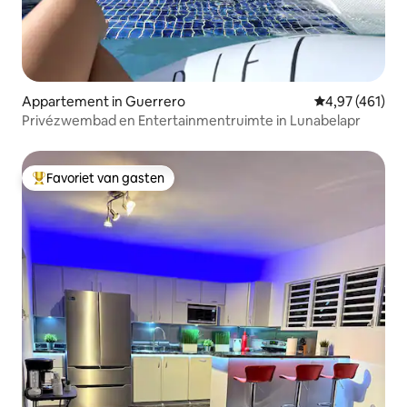
Appartement in Guerrero
Gemiddelde beo
4,97 (461)
Privézwembad en Entertainmentruimte in Lunabelapr
Favoriet van gasten
Topfavoriet van gasten