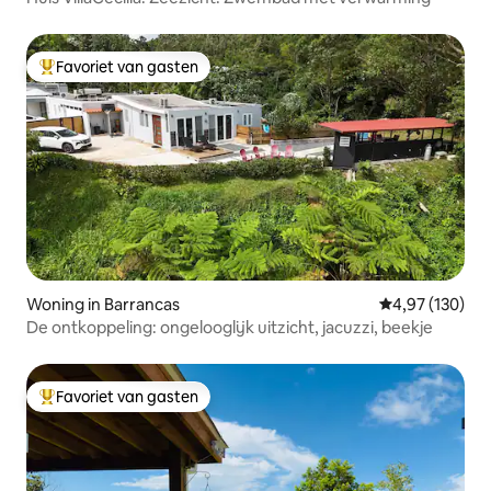
Favoriet van gasten
Topfavoriet van gasten
Woning in Barrancas
Gemiddelde beo
4,97 (130)
De ontkoppeling: ongelooglijk uitzicht, jacuzzi, beekje
Favoriet van gasten
Topfavoriet van gasten