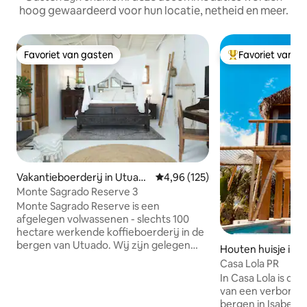
hoog gewaardeerd voor hun locatie, netheid en meer.
Favoriet van gasten
Favoriet van g
Favoriet van gasten
Topfavoriet van 
Vakantieboerderij in Utuad
Gemiddelde beoordeling van 4,9
4,96 (125)
o
Monte Sagrado Reserve 3
Monte Sagrado Reserve is een
afgelegen volwassenen - slechts 100
hectare werkende koffieboerderij in de
bergen van Utuado. Wij zijn gelegen
Houten huisje in I
naast een klein meer, en op een korte
Casa Lola PR
wandeling van de rivier de Tanama, die
In Casa Lola is de
door het haciënda terrein loopt. De Villa
van een verborge
Grote Kamer in Monte Sagrado Reserve
bergen in Isabela.