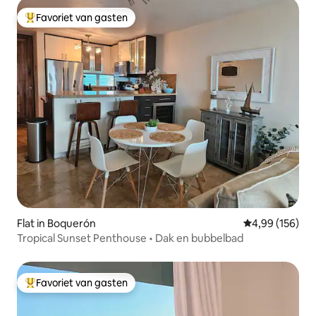
Favoriet van gasten
Topfavoriet van gasten
Flat in Boquerón
Gemiddelde beo
4,99 (156)
Tropical Sunset Penthouse • Dak en bubbelbad
Favoriet van gasten
Topfavoriet van gasten