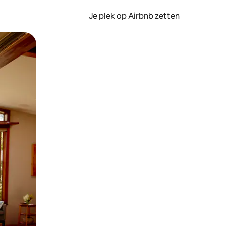
Je plek op Airbnb zetten
en of swipen.