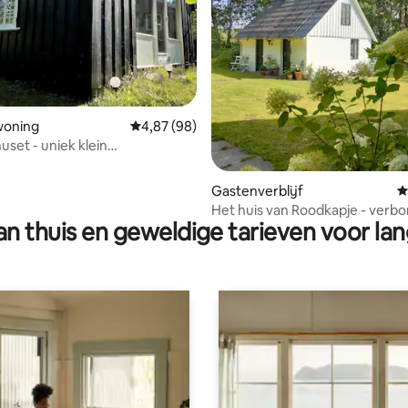
woning
Gemiddelde beoordeling van 4,87 op 5, 98 r
4,87 (98)
 van 4,91 op 5, 270 recensies
set - uniek klein
isje in Rold Skov
Gastenverblijf
G
Het huis van Roodkapje - verbo
n thuis en geweldige tarieven voor lan
het diepe, stille bos