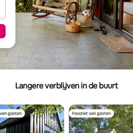
Langere verblijven in de buurt
 van gasten
Favoriet van gasten
 van gasten
Favoriet van gasten