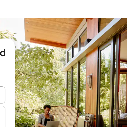
nd
een keuze met je de pijltjestoetsen omhoog en omlaag, óf door te tikk