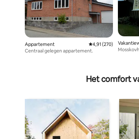
Vakantie
Appartement
Gemiddelde beoordeling
4,91 (270)
Mosskovhu
Centraal gelegen appartement.
vakantiehu
Het comfort va