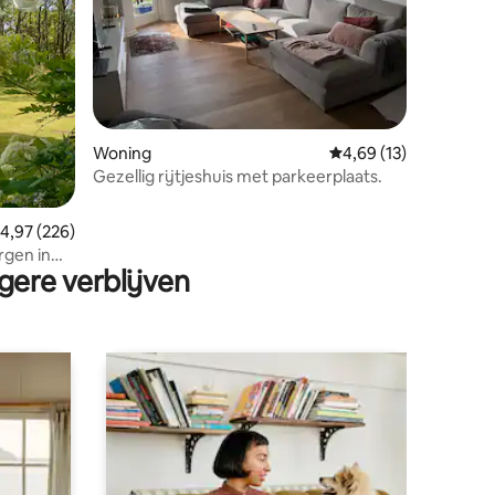
ecensies
Woning
Gemiddelde beoordeli
4,69 (13)
Gezellig rijtjeshuis met parkeerplaats.
emiddelde beoordeling van 4,97 op 5, 226 recensies
4,97 (226)
rgen in
gere verblijven