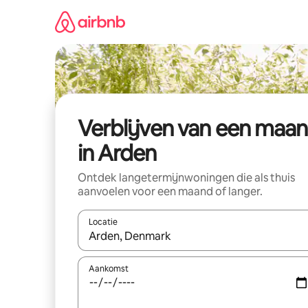
Ga
direct
naar
inhoud
Verblijven van een maa
in Arden
Ontdek langetermijnwoningen die als thuis
aanvoelen voor een maand of langer.
Locatie
Wanneer er resultaten beschikbaar zijn, maak je 
Aankomst