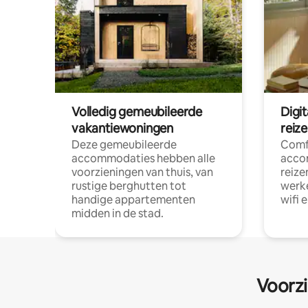
Volledig gemeubileerde
Digi
vakantiewoningen
reiz
Deze gemeubileerde
Comf
accommodaties hebben alle
acco
voorzieningen van thuis, van
reize
rustige berghutten tot
werke
handige appartementen
wifi 
midden in de stad.
Voorzi