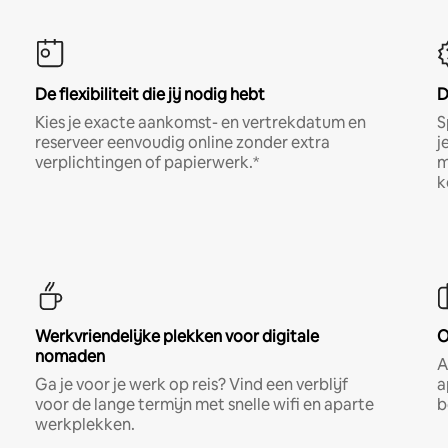
De flexibiliteit die jij nodig hebt
D
Kies je exacte aankomst- en vertrekdatum en
S
reserveer eenvoudig online zonder extra
j
verplichtingen of papierwerk.*
m
k
Werkvriendelijke plekken voor digitale
O
nomaden
A
Ga je voor je werk op reis? Vind een verblijf
a
voor de lange termijn met snelle wifi en aparte
b
werkplekken.