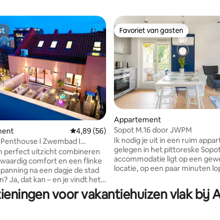
st
Favoriet van gasten
st
Favoriet van gasten
Appartement
Sopot M.16 door JWPM
ment
Gemiddelde beoordeling van 4,89 op 5, 56 r
4,89 (56)
eling van 5 op 5, 6 recensies
Ik nodig je uit in een ruim app
 Penthouse I Zwembad I
gelegen in het pittoreske Sopo
ioning I Kraan van Gdansk
n perfect uitzicht combineren
accommodatie ligt op een gew
aardig comfort en een flinke
locatie, op een paar minuten l
spanning na een dagje de stad
het station Kamienny Potok SK
? Ja, dat kan – en je vindt het
gemakkelijke toegang biedt tot
op de bovenste verdieping van
ieningen voor vakantiehuizen vlak bij
Tri-City. Het prachtige strand e
rne gebouw op Chmielna 63,
Aquapark liggen op 15 min lopen. 
rt niet alleen een luxe is,
appartement heeft twee comf
oodzaak. Dit stijlvolle