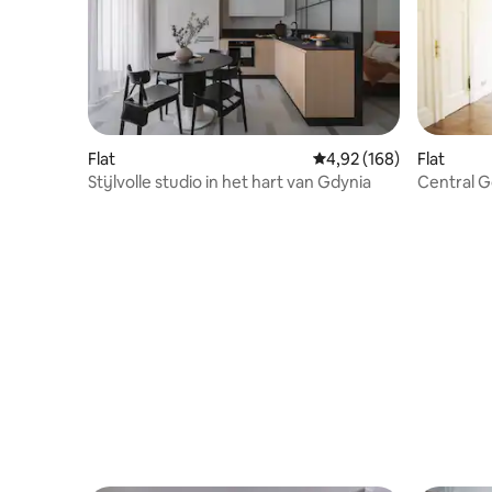
Flat
Gemiddelde beoordeling
4,92 (168)
Flat
Stijlvolle studio in het hart van Gdynia
Central G
slaapkame