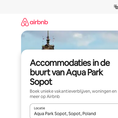
Ga
direct
naar
inhoud
Accommodaties in de
buurt van Aqua Park
Sopot
Boek unieke vakantieverblijven, woningen en
meer op Airbnb
Locatie
Wanneer er resultaten beschikbaar zijn, maak je 