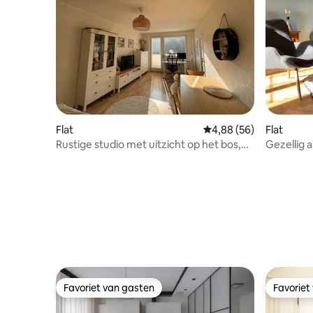
Flat
Gemiddelde beoordelin
4,88 (56)
Flat
Rustige studio met uitzicht op het bos,
Gezellig 
geschikt voor werken op afstand
slaapkame
Favoriet van gasten
Favoriet
Favoriet van gasten
Favoriet