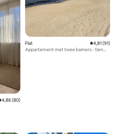
ecensies
Flat
Gemiddelde beoordeli
4,81 (91)
Appartement met twee kamers - tien
minuten lopen naar het strand
Gemiddelde beoordeling van 4,86 op 5, 80 recensies
4,86 (80)