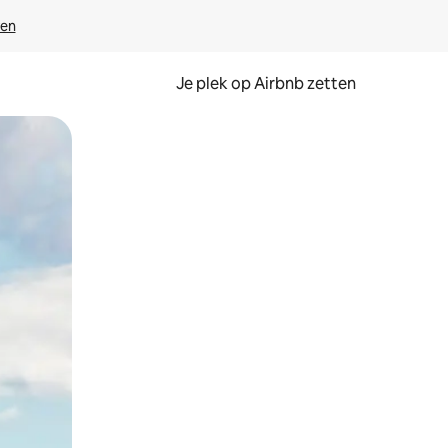
ven
Je plek op Airbnb zetten
en of swipen.