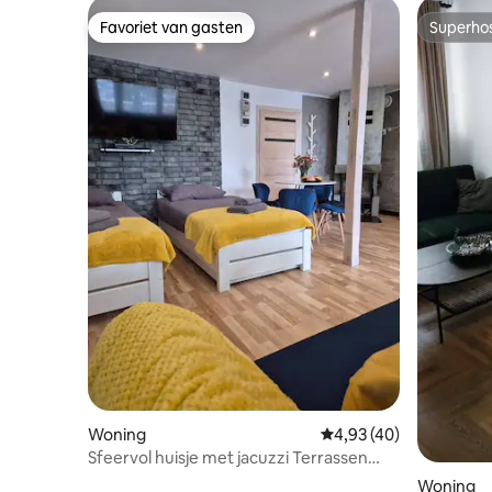
Favoriet van gasten
Superho
Favoriet van gasten
Superho
Woning
Gemiddelde beoordelin
4,93 (40)
Sfeervol huisje met jacuzzi Terrassen
Bieszkowice
Woning