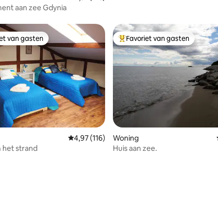
ent aan zee Gdynia
iet van gasten
Favoriet van gasten
iet van gasten
Topfavoriet van gasten
eling van 5 op 5, 3 recensies
Gemiddelde beoordeling van 4,97 op 5, 116 r
4,97 (116)
Woning
n het strand
Huis aan zee.