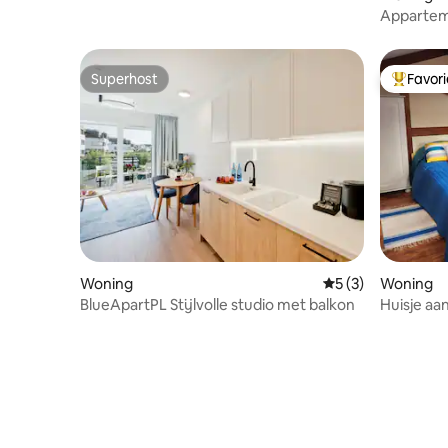
Appartem
Superhost
Favor
Superhost
Topfavor
Woning
Gemiddelde beoord
5 (3)
Woning
BlueApartPL Stijlvolle studio met balkon
Huisje aa