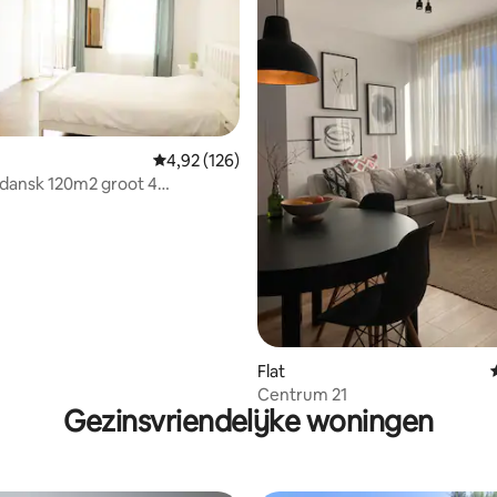
 van 4,92 op 5, 168 recensies
Gemiddelde beoordeling van 4,92 op 5, 126 r
4,92 (126)
dansk 120m2 groot 4
r appartement 10 pers.
Flat
Centrum 21
Gezinsvriendelijke woningen