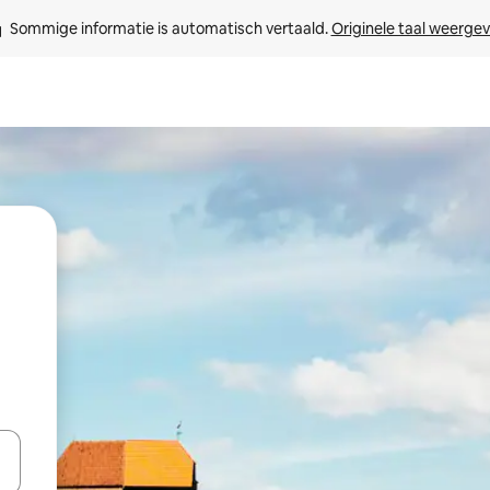
Sommige informatie is automatisch vertaald. 
Originele taal weerge
een keuze met je de pijltjestoetsen omhoog en omlaag, óf door te tikk