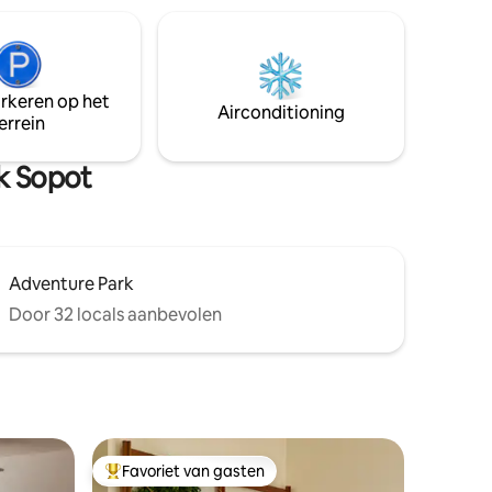
gebouw, is comfortabel ingericht en
met een
ontworpen voor het comfort van 3
, een
personen. Het appartement heeft een
parkeerplaats, waardoor het een
dieren
uitstekende keuze is voor zowel
arkeren op het
Airconditioning
vakanties als zakelijke verblijven.
errein
rk Sopot
Adventure Park
Door 32 locals aanbevolen
Favoriet van gasten
Topfavoriet van gasten