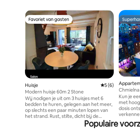
Favoriet van gasten
Superho
Favoriet van gasten
Superho
Apparte
Huisje
Gemiddelde beoord
5 (6)
Chmielna
Modern huisje 60m 2 Stone
Aircondit
Kun je ee
Wij nodigen je uit om 3 huisjes met 6
met hoogw
bedden te huren, gelegen aan het meer,
dosis ont
op slechts een paar minuten lopen van
verkennen
het strand. Rust, stilte, dicht bij de
allemaal 
Populaire voorz
natuur en prachtige uitzichten
het mode
garanderen een geweldige rust. Elk
waar comfo
huisje is uitgerust met een open haard,
maar een n
55 inch