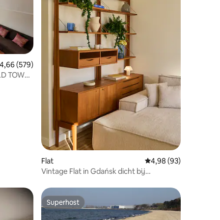
emiddelde beoordeling van 4,66 op 5, 579 recensies
4,66 (579)
LD TOWN
ecensies
Flat
Gemiddelde beoordelin
4,98 (93)
Vintage Flat in Gdańsk dicht bij
scheepswerf
Superhost
Superhost