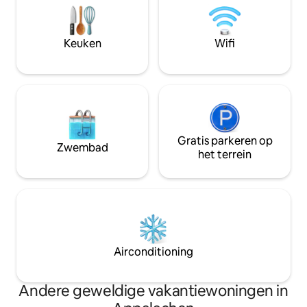
en is ontworpen voor een koppel (2) dat
houtgestookte hot
op zoek is naar een romantisch uitstapje.
een koudwaterbad
Op 8 minuten van het dorp
De woning heeft
Blowing Rock. Kom gerust even
Keuken
Wifi
deze mogelijk niet
wandelen aan de wilde kant
kinderen.
Gratis parkeren op
Zwembad
het terrein
Airconditioning
Andere geweldige vakantiewoningen in