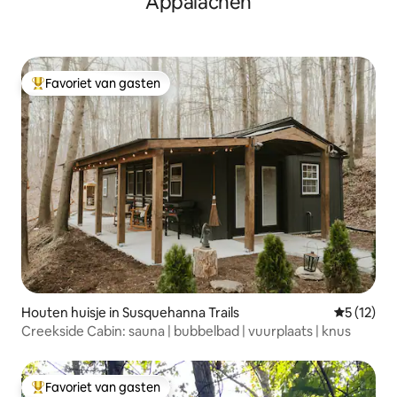
Appalachen
Favoriet van gasten
Topfavoriet van gasten
Houten huisje in Susquehanna Trails
Gemiddeld
5 (12)
Creekside Cabin: sauna | bubbelbad | vuurplaats | knus
Favoriet van gasten
Topfavoriet van gasten