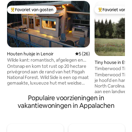
Favoriet van gasten
Favoriet van g
Topfavoriet van gasten
Topfavoriet van 
Houten huisje in Lenoir
Gemiddelde beoordeling van
5 (26)
Wilde kant: romantisch, afgelegen en
Tiny house in Efla
luxueus in Blowing Rock
Ontsnap en kom tot rust op 20 hectare
Timberwood Tiny
privégrond aan de rand van het Pisgah
Timberwood Tiny 
National Forest. Wild Side is een op maat
je hoofd en hart te
gemaakte, luxueuze hut met weidse
North Carolina. De vredige retraite ligt
uitzichten op de bergen, met een
aan een landweg 
romantische hoofdslaapkamer, een
Populaire voorzieningen in
van het centrum v
luxueuze hoofdbadkamer, een rechte
kleine huis van 20
vakantiewoningen in Appalachen
gashaard, hickoryvloeren, Starlink-
bevindt zich op e
internet en een privé-bubbelbad voor
hectare die wordt
verfrissende baden bij zonsondergang.
hoofdhuis. Het heeft Scandinavische
Deze woning is zorgvuldig ingericht met
details, twee bed
het oog op comfort en verbondenheid
veranda, veel natuu