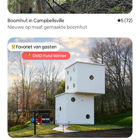
Boomhut in Campbellsville
Gemiddelde
5 (72)
Nieuwe op maat gemaakte boomhut
Favoriet van gasten
Topfavoriet van gasten