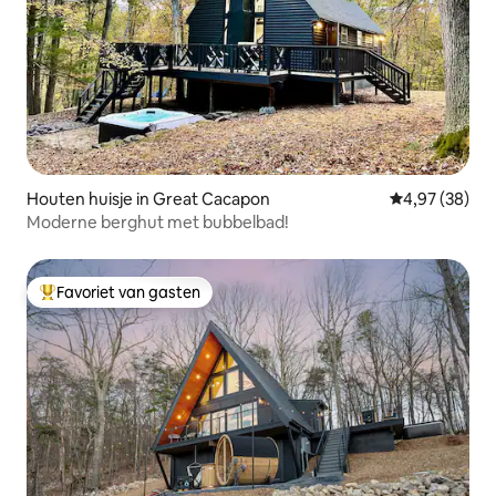
Houten huisje in Great Cacapon
Gemiddelde be
4,97 (38)
Moderne berghut met bubbelbad!
Favoriet van gasten
Topfavoriet van gasten