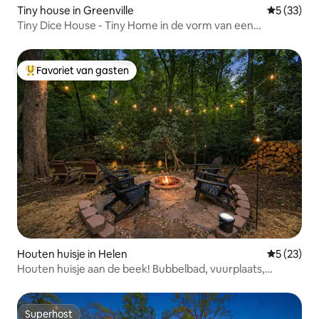
Tiny house in Greenville
Gemiddelde
5 (33)
Tiny Dice House - Tiny Home in de vorm van een
gigantische dobbelsteen
Favoriet van gasten
Topfavoriet van gasten
Houten huisje in Helen
Gemiddelde
5 (23)
Houten huisje aan de beek! Bubbelbad, vuurplaats,
huisdiervriendelijk
Superhost