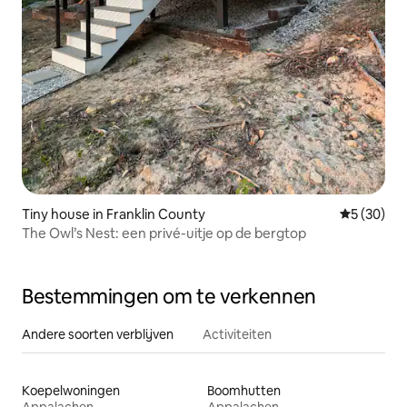
Tiny house in Franklin County
Gemiddelde
5 (30)
The Owl’s Nest: een privé-uitje op de bergtop
Bestemmingen om te verkennen
Andere soorten verblijven
Activiteiten
Koepelwoningen
Boomhutten
Appalachen
Appalachen