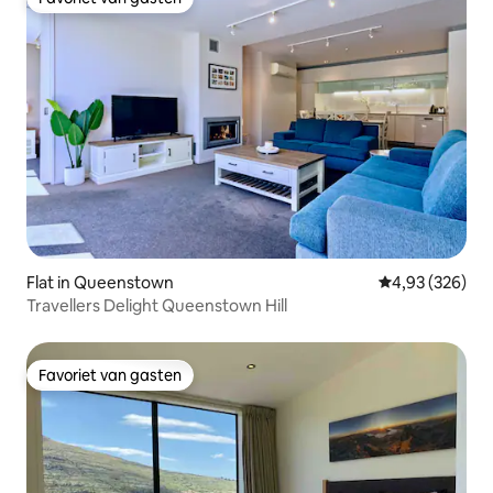
Favoriet van gasten
Flat in Queenstown
Gemiddelde beo
4,93 (326)
Travellers Delight Queenstown Hill
Favoriet van gasten
Favoriet van gasten