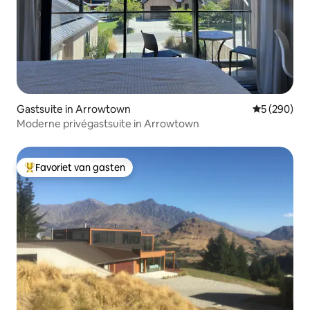
Gastsuite in Arrowtown
Gemiddelde 
5 (290)
Moderne privégastsuite in Arrowtown
Favoriet van gasten
Topfavoriet van gasten