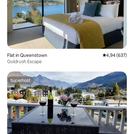
Flat in Queenstown
Gemiddelde beo
4,94 (637)
Goldrush Escape
Superhost
Superhost