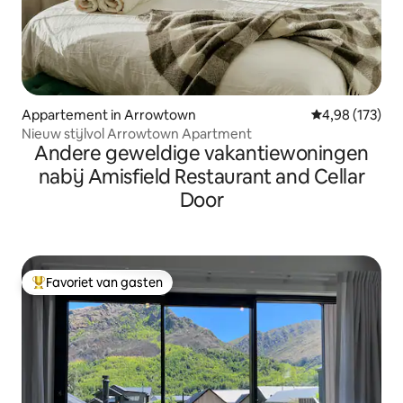
Appartement in Arrowtown
Gemiddelde beo
4,98 (173)
Nieuw stijlvol Arrowtown Apartment
Andere geweldige vakantiewoningen
nabij Amisfield Restaurant and Cellar
Door
Favoriet van gasten
Topfavoriet van gasten