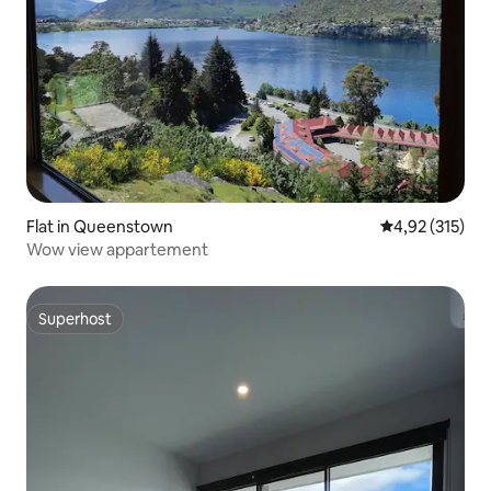
Flat in Queenstown
Gemiddelde beo
4,92 (315)
Wow view appartement
Superhost
Superhost