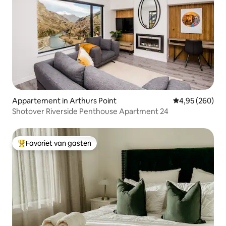
Appartement in Arthurs Point
Gemiddelde beo
4,95 (260)
Shotover Riverside Penthouse Apartment 24
Favoriet van gasten
Topfavoriet van gasten