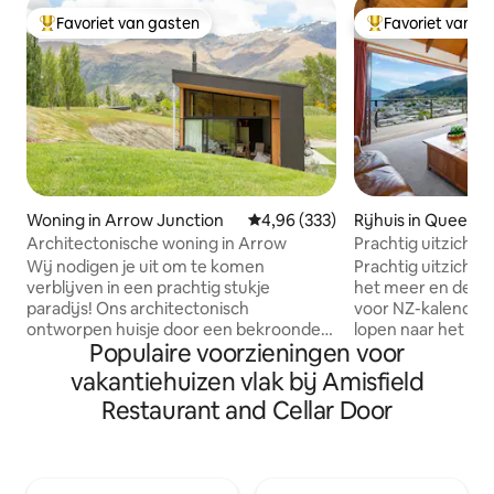
Favoriet van gasten
Favoriet van g
Topfavoriet van gasten
Topfavoriet van 
Woning in Arrow Junction
Gemiddelde beoordeling van 4,9
4,96 (333)
Rijhuis in Queens
Architectonische woning in Arrow
Prachtig uitzicht 
wandelafstand van
Wij nodigen je uit om te komen
Prachtig uitzicht
verblijven in een prachtig stukje
het meer en de Sk
paradijs! Ons architectonisch
voor NZ-kalender!
ontworpen huisje door een bekroonde
lopen naar het CB
Populaire voorzieningen voor
architect Anna-Marie Chin is genesteld
accommodatie bes
tegen prachtige schistrots in een
handige gratis par
vakantiehuizen vlak bij Amisfield
prachtig landschap. Er is 3 hectare grond
terrein. Volledig
Restaurant and Cellar Door
om op te wandelen en het uitzicht vanaf
bubbelbad, kantoo
het land is prachtig! De lounge heeft op
wasserette, droge
het noorden gerichte hoge hoekramen
slaapkamer is voo
voor de hele dag zon en biedt een
upruimte en een ha