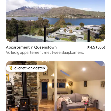
Appartement in Queenstown
Gemiddelde be
4,9 (566)
Volledig appartement met twee slaapkamers.
Favoriet van gasten
Topfavoriet van gasten