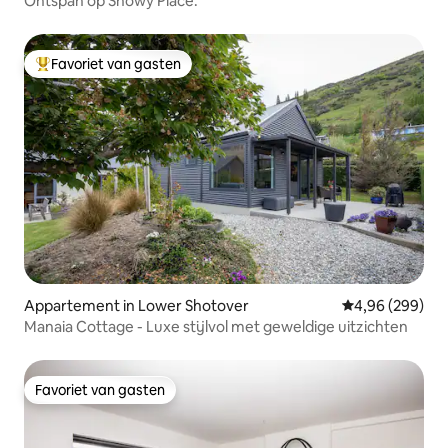
Ontspan op Snowy Place.
Favoriet van gasten
Topfavoriet van gasten
Appartement in Lower Shotover
Gemiddelde beo
4,96 (299)
Manaia Cottage - Luxe stijlvol met geweldige uitzichten
Favoriet van gasten
Favoriet van gasten