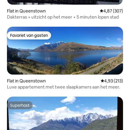
Flat in Queenstown
Gemiddelde beo
4,87 (307)
Dakterras + uitzicht op het meer + 5 minuten lopen stad
Favoriet van gasten
Favoriet van gasten
Flat in Queenstown
Gemiddelde beo
4,93 (213)
Luxe appartement met twee slaapkamers aan het meer.
Superhost
Superhost