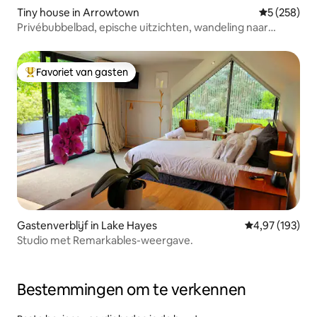
Tiny house in Arrowtown
Gemiddelde 
5 (258)
Privébubbelbad, epische uitzichten, wandeling naar
Arrowtown
Favoriet van gasten
Topfavoriet van gasten
Gastenverblijf in Lake Hayes
Gemiddelde beo
4,97 (193)
Studio met Remarkables-weergave.
Bestemmingen om te verkennen