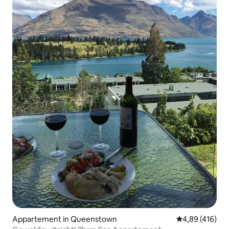
Appartement in Queenstown
Gemiddelde beo
4,89 (416)