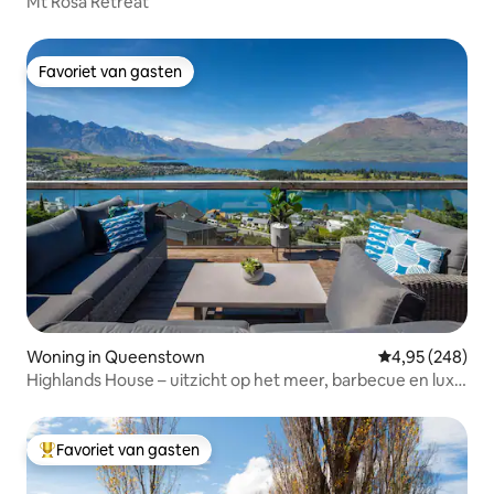
Mt Rosa Retreat
Favoriet van gasten
Favoriet van gasten
Woning in Queenstown
Gemiddelde beo
4,95 (248)
Highlands House – uitzicht op het meer, barbecue en luxe
verblijf
Favoriet van gasten
Topfavoriet van gasten