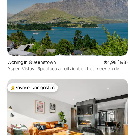
Woning in Queenstown
Gemiddelde beo
4,98 (198)
Aspen Vistas - Spectaculair uitzicht op het meer en de
bergen
Favoriet van gasten
Topfavoriet van gasten