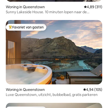
Woning in Queenstown
Gemiddelde beo
4,89 (311)
Sunny Lakeside House. 10 minuten lopen naar de
luchthaven
Favoriet van gasten
Topfavoriet van gasten
Woning in Queenstown
Gemiddelde beo
4,94 (105)
Luxe Queenstown, uitzicht, bubbelbad, gratis parkeren