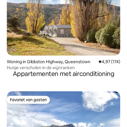
Woning in Gibbston Highway, Queenstown
Gemiddelde beo
4,97 (174)
Huisje verscholen in de wijnranken
Appartementen met airconditioning
Favoriet van gasten
Favoriet van gasten