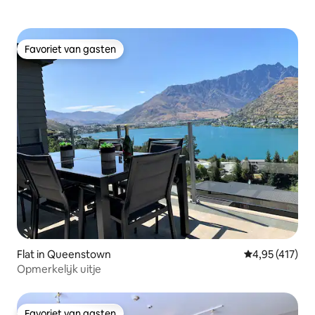
Favoriet van gasten
Favoriet van gasten
Flat in Queenstown
Gemiddelde beo
4,95 (417)
Opmerkelijk uitje
Favoriet van gasten