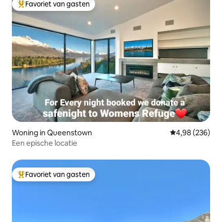
Favoriet van gasten
Topfavoriet van gasten
Woning in Queenstown
Gemiddelde beo
4,98 (236)
Een epische locatie
Favoriet van gasten
Topfavoriet van gasten