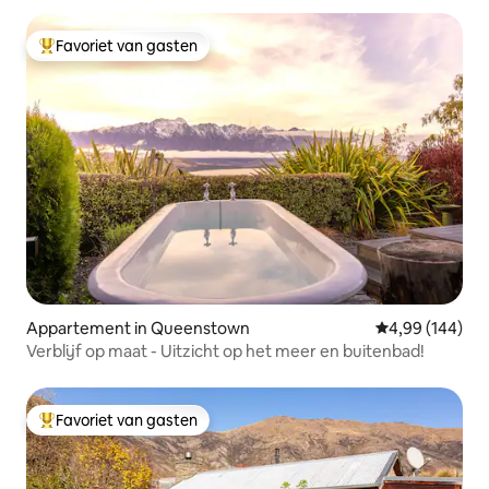
Favoriet van gasten
Topfavoriet van gasten
Appartement in Queenstown
Gemiddelde beo
4,99 (144)
Verblijf op maat - Uitzicht op het meer en buitenbad!
Favoriet van gasten
Topfavoriet van gasten