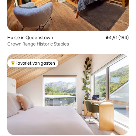
Huisje in Queenstown
Gemiddelde beo
4,91 (194)
Crown Range Historic Stables
Favoriet van gasten
Topfavoriet van gasten