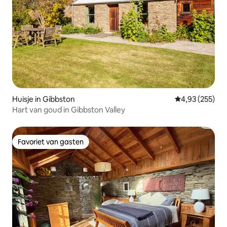
Huisje in Gibbston
Gemiddelde beo
4,93 (255)
Hart van goud in Gibbston Valley
Favoriet van gasten
Favoriet van gasten