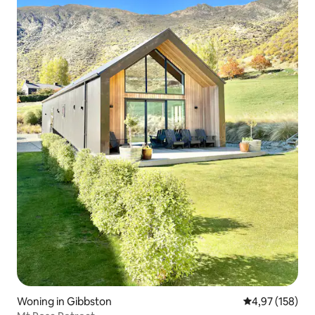
Woning in Gibbston
Gemiddelde beo
4,97 (158)