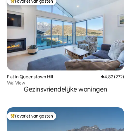
Favoriet van gasten
Topfavoriet van gasten
Flat in Queenstown Hill
Gemiddelde beo
4,82 (272)
Wai View
Gezinsvriendelijke woningen
Favoriet van gasten
Topfavoriet van gasten