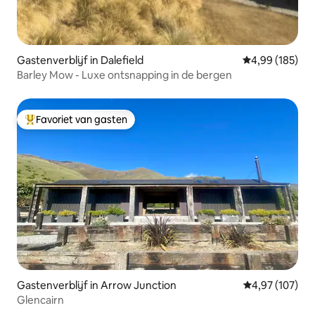
Gastenverblijf in Dalefield
Gemiddelde beo
4,99 (185)
Barley Mow - Luxe ontsnapping in de bergen
Favoriet van gasten
Topfavoriet van gasten
Gastenverblijf in Arrow Junction
Gemiddelde beo
4,97 (107)
Glencairn