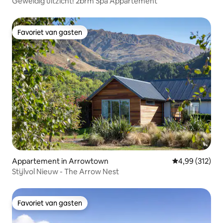
Geweldig uitzicht! 2brm Spa Appartement
Favoriet van gasten
Favoriet van gasten
Appartement in Arrowtown
Gemiddelde beo
4,99 (312)
Stijlvol Nieuw - The Arrow Nest
Favoriet van gasten
Favoriet van gasten