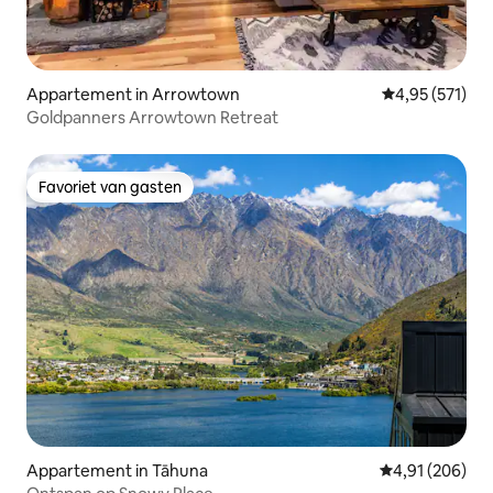
Appartement in Arrowtown
Gemiddelde beo
4,95 (571)
Goldpanners Arrowtown Retreat
Favoriet van gasten
Favoriet van gasten
Appartement in Tāhuna
Gemiddelde beo
4,91 (206)