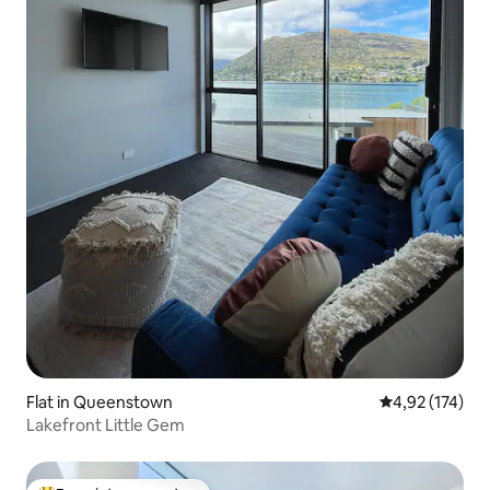
Flat in Queenstown
Gemiddelde beo
4,92 (174)
Lakefront Little Gem