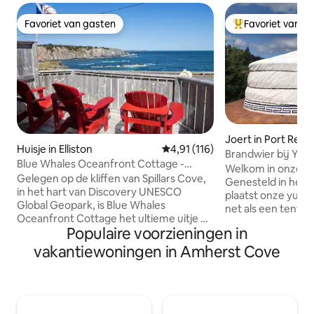
Favoriet van gasten
Favoriet van g
Favoriet van gasten
Topfavoriet van 
Joert in Port Rext
Huisje in Elliston
Gemiddelde beoordeling van 4,9
4,91 (116)
Brandwier bij Yurt
Blue Whales Oceanfront Cottage -
Welkom in onze yu
Spillars Cove, Newfoundland en
Gelegen op de kliffen van Spillars Cove,
Genesteld in het 
Labrador
in het hart van Discovery UNESCO
plaatst onze yurt j
Global Geopark, is Blue Whales
net als een tent,
Oceanfront Cottage het ultieme uitje op
comfortabeler verb
Populaire voorzieningen in
het schiereiland Bonavista. Dit gezellige
uitzicht op de nac
huisje met 2 slaapkamers en 1 badkamer
toono! We zijn op
vakantiewoningen in Amherst Cove
is ontworpen voor ontspanning,
Skerwink Trail, Po
avontuur en alles daartussenin. Vanuit je
Whales Cafe en Fis
raam zie je een adembenemend uitzicht
locatie is perfect
op de oceaan, ijsbergen die voorbij
ontdekken van alle
drijven, walvissen en zeevogels in hun