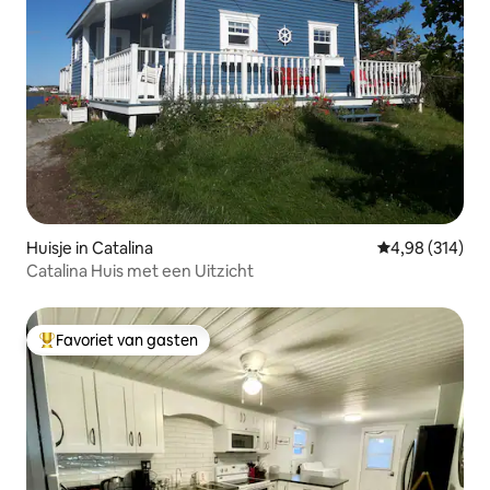
Huisje in Catalina
Gemiddelde beo
4,98 (314)
Catalina Huis met een Uitzicht
Favoriet van gasten
Topfavoriet van gasten