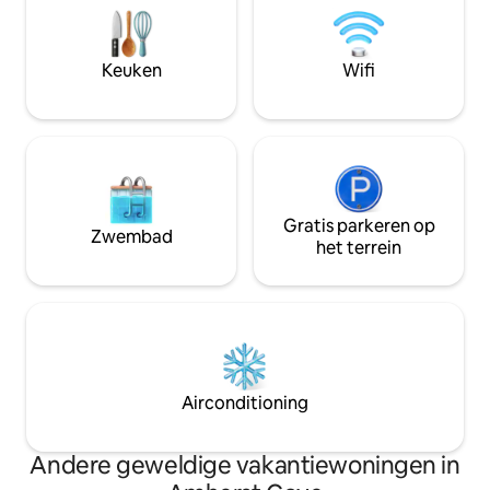
Bonavista te bied
natuurlijke habitat. In de buurt vind je
wandelpaden, boo
wandel- en ATV-paden, schilderachtige
bekijken van pape
winkels, historische
geweldig adembe
Keuken
Wifi
bezienswaardigheden, theaters,
restaurants en nog veel meer!
Gratis parkeren op
Zwembad
het terrein
Airconditioning
Andere geweldige vakantiewoningen in