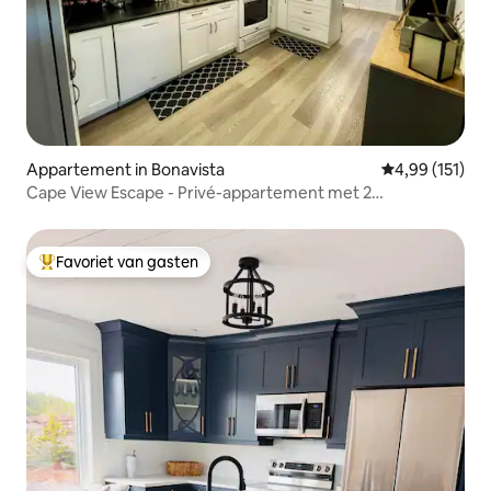
Appartement in Bonavista
Gemiddelde beo
4,99 (151)
Cape View Escape - Privé-appartement met 2
slaapkamers
Favoriet van gasten
Topfavoriet van gasten