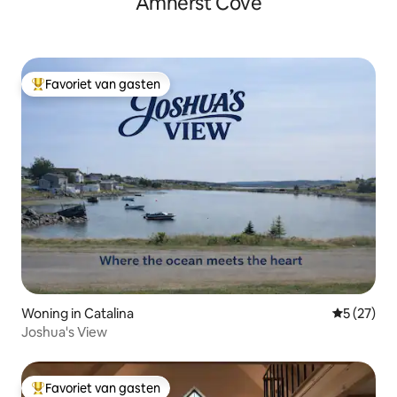
Amherst Cove
Favoriet van gasten
Topfavoriet van gasten
Woning in Catalina
Gemiddelde
5 (27)
Joshua's View
Favoriet van gasten
Topfavoriet van gasten