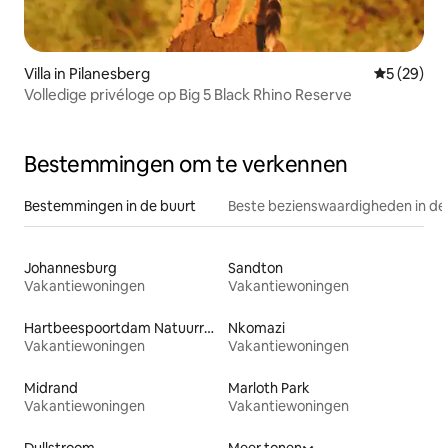
Villa in Pilanesberg
Gemiddelde
5 (29)
Volledige privéloge op Big 5 Black Rhino Reserve
Bestemmingen om te verkennen
Bestemmingen in de buurt
Beste bezienswaardigheden in de
Johannesburg
Sandton
Vakantiewoningen
Vakantiewoningen
Hartbeespoortdam Natuurreservaat
Nkomazi
Vakantiewoningen
Vakantiewoningen
Midrand
Marloth Park
Vakantiewoningen
Vakantiewoningen
Dullstroom
Meer tonen