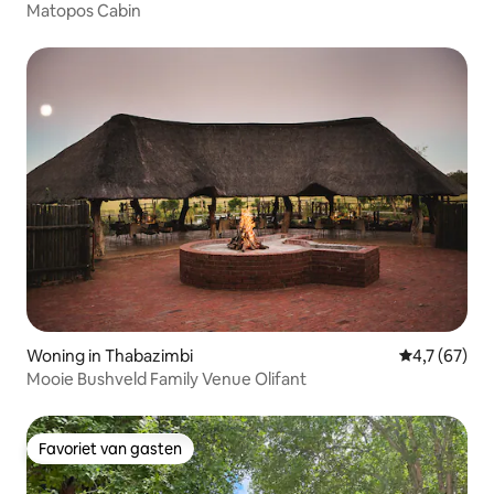
Matopos Cabin
Woning in Thabazimbi
Gemiddelde b
4,7 (67)
Mooie Bushveld Family Venue Olifant
Favoriet van gasten
Favoriet van gasten