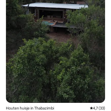
Houten huisje in Thabazimbi
Gemiddelde 
4,7 (33)