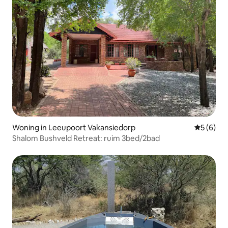
Woning in Leeupoort Vakansiedorp
Gemiddeld
5 (6)
Shalom Bushveld Retreat: ruim 3bed/2bad