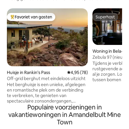
Favoriet van gasten
Superhost
Topfavoriet van gasten
Superhost
Woning in Bela-Be
Zebula 97 (nieuwe
Tijdens je verblijf
rustgevende acco
Huisje in Rankin's Pass
Gemiddelde beoordeling van 4,
4,95 (78)
al je zorgen. Lodge 97 is privé genesteld
Off-grid berghut met eindeloos uitzicht
tussen bomen - va
Het berghuisje is een unieke, afgelegen
vogels en eekhoor
en romantische plek om de verbinding
worden met fruit 
te verbreken, te genieten van
Deze woning is id
spectaculaire zonsondergangen,
koppels of volwas
Populaire voorzieningen in
gevolgd door een avond van
genieten van natuur en 
sterrenkijken. Hoog in het
en fietsen tussen 
vakantiewoningen in Amandelbult Mine
Waterberggebergte werkt dit eco-
populaire activiteiten. Het club
Town
cottage op zonne-energie en is
het landgoed (10 m
afhankelijk van regenwateropvang,
activiteiten zoals 