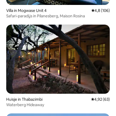
Villa in Mogwase Unit 4
Gemiddelde be
4,8 (106)
Safari-paradijs in Pilanesberg, Maison Rosina
Huisje in Thabazimbi
Gemiddelde be
4,92 (63)
Waterberg Hideaway