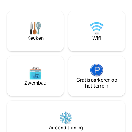
terwijl er lampen op batterijen
zwembad, fitnessruimte, restaurant,
aanwezig zijn voor licht. Het huisje is het
padel.
beste te bereiken met een 4x4 of een
high clearance voertuig; als alternatief
kunnen we ervoor zorgen dat we je bij
de gate halen om je te brengen. Ga met
Keuken
Wifi
ons mee en schakel uit, alleen zeer
beperkte connectiviteit.
Gratis parkeren op
Zwembad
het terrein
Airconditioning