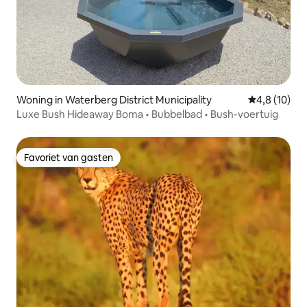
Woning in Waterberg District Municipality
Gemiddelde b
4,8 (10)
Luxe Bush Hideaway Boma • Bubbelbad • Bush-voertuig
Favoriet van gasten
Favoriet van gasten