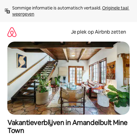
Ga
Sommige informatie is automatisch vertaald. 
Originele taal 
direct
weergeven
naar
inhoud
Je plek op Airbnb zetten
Vakantieverblijven in Amandelbult Mine
Town