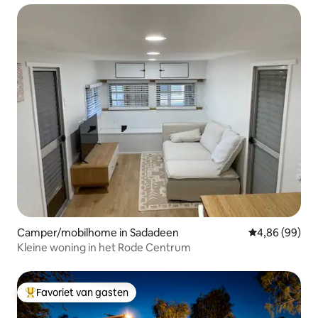
Camper/mobilhome in Sadadeen
Gemiddelde be
4,86 (99)
Kleine woning in het Rode Centrum
Favoriet van gasten
Topfavoriet van gasten