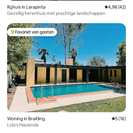
Rijhuis in Larapinta
Gemiddelde be
4,98 (42)
Gezellig herenhuis met prachtige landschappen
Favoriet van gasten
Topfavoriet van gasten
Woning in Braitling
Gemiddelde
5 (16)
Lola's Hacienda