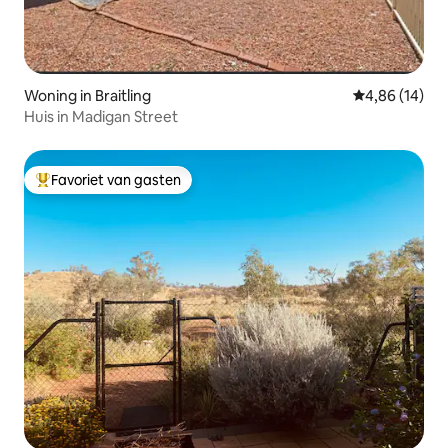
Woning in Braitling
Gemiddelde be
4,86 (14)
Huis in Madigan Street
Favoriet van gasten
Topfavoriet van gasten