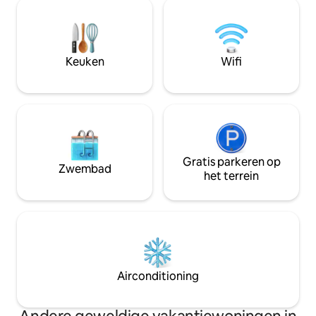
uitgeruste keuken is perfect voor
dagbedden, buite
maaltijdbereiding en de woning is ideaal
15 minuten rijden
gelegen in de buurt van lokale
Alice Springs, tie
bezienswaardigheden, cafés en winkels.
luchthaven, 5 min
We kijken ernaar uit je binnenkort te
Vietnamees resta
Keuken
Wifi
mogen verwelkomen voor een
Sanctuary en Eart
onvergetelijk uitje in Alice Springs!
Gratis parkeren op
Zwembad
het terrein
Airconditioning