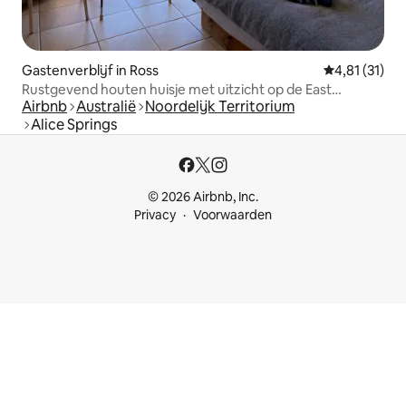
Gastenverblijf in Ross
Gemiddelde b
4,81 (31)
Rustgevend houten huisje met uitzicht op de East
Airbnb
Australië
Noordelijk Territorium
MacDonnell Ranges
Alice Springs
© 2026 Airbnb, Inc.
Privacy
Voorwaarden