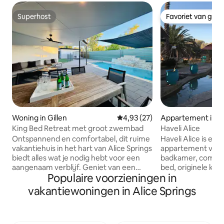
Superhost
Favoriet van gas
Superhost
Favoriet van gas
Woning in Gillen
Gemiddelde beoordeling van 4,
4,93 (27)
Appartement in C
King Bed Retreat met groot zwembad
Haveli Alice
Ontspannend en comfortabel, dit ruime
Haveli Alice is een
vakantiehuis in het hart van Alice Springs
appartement van 
biedt alles wat je nodig hebt voor een
badkamer, comple
aangenaam verblijf. Geniet van een
bed, originele kun
Populaire voorzieningen in
privézwembad, een vuurplaats en
Fi, tv, Netflix, vij
dineren in de buitenlucht. De Master
overvloedig vogel
vakantiewoningen in Alice Springs
Retreat beschikt over een grote
hagedissen, goann
inloopjas en een badkamer in resortstijl
en een kat. Zout
met een Japans bad met tv. De volledig
spa... Jodhpur bl