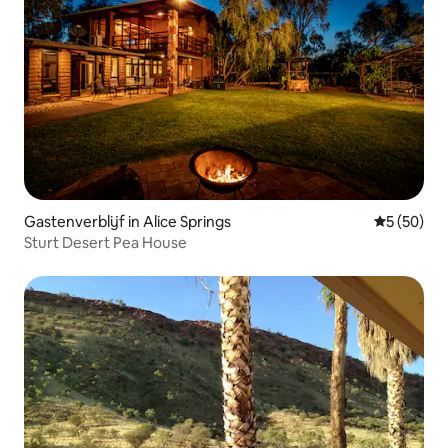
Gastenverblijf in Alice Springs
Gemiddelde
5 (50)
Sturt Desert Pea House