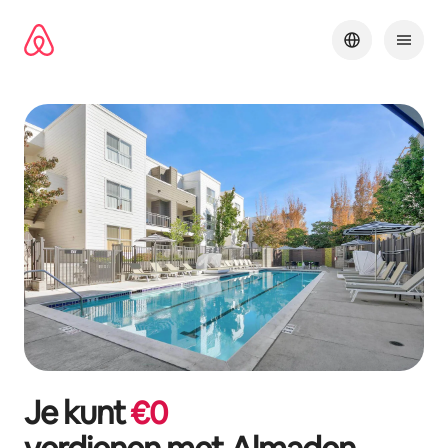
Ga
direct
naar
inhoud
Je kunt
€
0