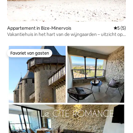
Appartement in Bize-Minervois
Gemiddeld
5 (5)
Vakantiehuis in het hart van de wijngaarden – uitzicht op
de Minervois 1
Favoriet van gasten
Favoriet van gasten