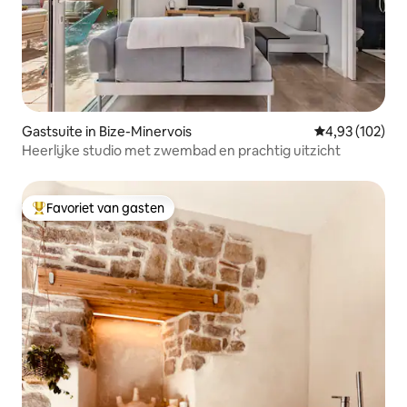
Gastsuite in Bize-Minervois
Gemiddelde beo
4,93 (102)
Heerlijke studio met zwembad en prachtig uitzicht
Favoriet van gasten
Topfavoriet van gasten