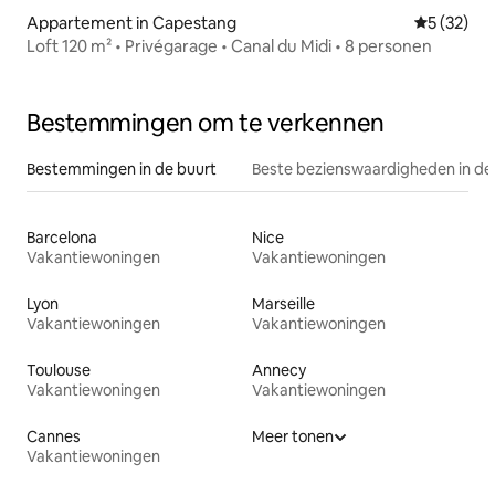
Appartement in Capestang
Gemiddelde
5 (32)
Loft 120 m² • Privégarage • Canal du Midi • 8 personen
Bestemmingen om te verkennen
Bestemmingen in de buurt
Beste bezienswaardigheden in de
Barcelona
Nice
Vakantiewoningen
Vakantiewoningen
Lyon
Marseille
Vakantiewoningen
Vakantiewoningen
Toulouse
Annecy
Vakantiewoningen
Vakantiewoningen
Cannes
Meer tonen
Vakantiewoningen