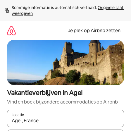
Ga
Sommige informatie is automatisch vertaald. 
Originele taal 
direct
weergeven
naar
inhoud
Je plek op Airbnb zetten
Vakantieverblijven in Agel
Vind en boek bijzondere accommodaties op Airbnb
Locatie
Wanneer er resultaten beschikbaar zijn, maak je een keuze met 