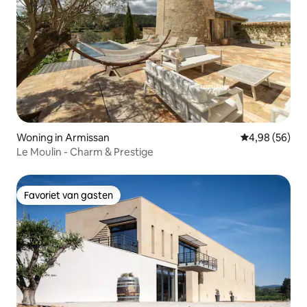
Woning in Armissan
Gemiddelde be
4,98 (56)
Le Moulin - Charm & Prestige
Favoriet van gasten
Favoriet van gasten