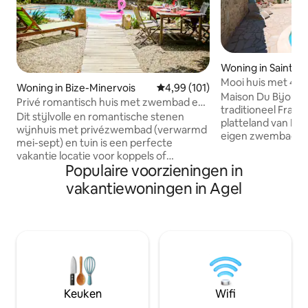
Woning in Saint-J
ervois
Mooi huis met 4 s
Woning in Bize-Minervois
Gemiddelde beoordeling van 4,9
4,99 (101)
zwembad, Minerv
Maison Du Bijou i
Privé romantisch huis met zwembad en
traditioneel Frans 
tuin
Dit stijlvolle en romantische stenen
platteland van Min
wijnhuis met privézwembad (verwarmd
eigen zwembad, 
mei-sept) en tuin is een perfecte
eigen parkeerplaat
vakantie locatie voor koppels of
comfortabel 8 slaa
Populaire voorzieningen in
gezinnen (geschikt voor 1-5 personen).
slaapkamers. Het hu
Beide gites (Le Petit Duc & Le Grand
vakantiewoningen in Agel
schilderachtige do
Duc) bevinden zich in het afgelegen en
slechts een korte r
rustige gehucht La Roueyre, dat is
Chinian. Maison Du Bijou is ideaal
omgeven door een prachtig landschap,
gelegen als u de
wijngaarden en wilde dieren. We zijn
wilt verkennen, d
slechts een paar km. van prachtige
landschap wilt fi
markten, restaurants, wijnhuizen,
ontspannen vakant
historische steden en het Canal du Midi.
vrienden wilt heb
Perfect om te wandelen, fietsen,
Keuken
Wifi
paardrijden, wildlife, & ontspannen bij