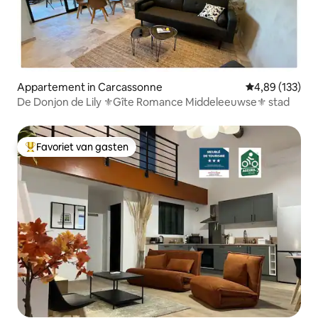
Appartement in Carcassonne
Gemiddelde beo
4,89 (133)
De Donjon de Lily ⚜️Gîte Romance Middeleeuwse⚜️ stad
Favoriet van gasten
Topfavoriet van gasten