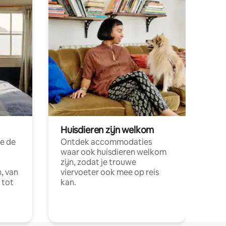
Huisdieren zijn welkom
e de
Ontdek accommodaties
waar ook huisdieren welkom
zijn, zodat je trouwe
, van
viervoeter ook mee op reis
 tot
kan.