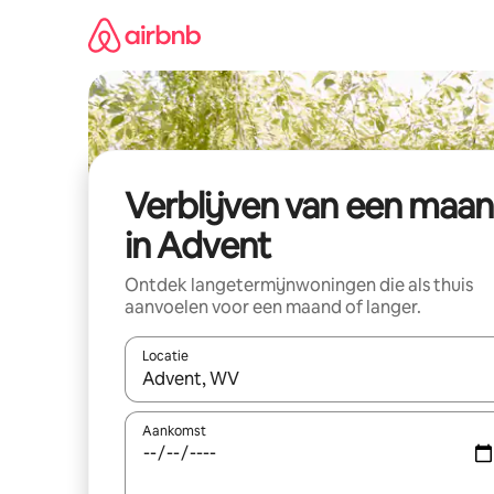
Ga
direct
naar
inhoud
Verblijven van een maa
in Advent
Ontdek langetermijnwoningen die als thuis
aanvoelen voor een maand of langer.
Locatie
Wanneer er resultaten beschikbaar zijn, maak je 
Aankomst