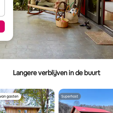
Langere verblijven in de buurt
 van gasten
Superhost
 van gasten
Superhost