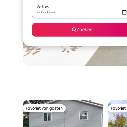
Vertrek
Zoeken
Favoriet van gasten
Favoriet
Favoriet van gasten
Favoriet