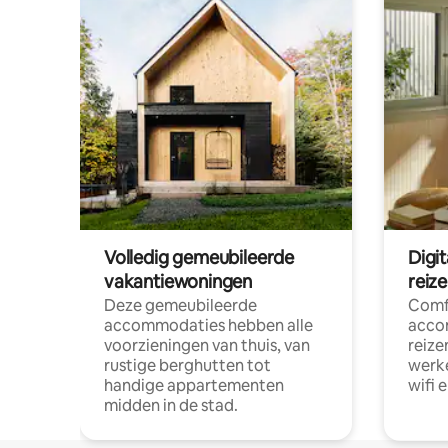
Volledig gemeubileerde
Digi
vakantiewoningen
reiz
Deze gemeubileerde
Comf
accommodaties hebben alle
acco
voorzieningen van thuis, van
reize
rustige berghutten tot
werke
handige appartementen
wifi 
midden in de stad.