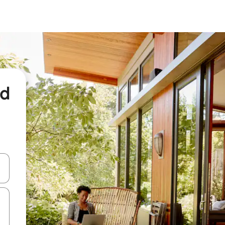
nd
een keuze met je de pijltjestoetsen omhoog en omlaag, óf door te tikk