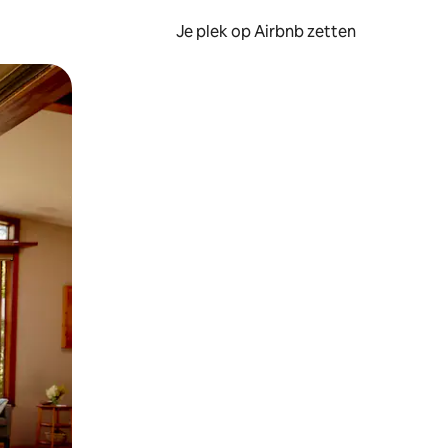
Je plek op Airbnb zetten
en of swipen.