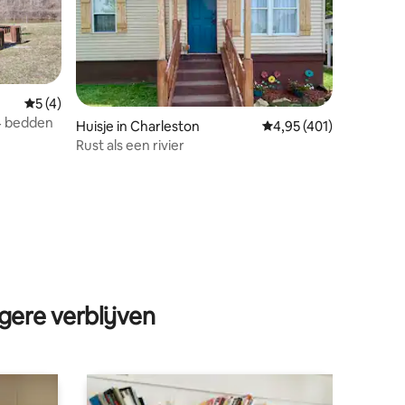
Gemiddelde beoordeling van 5 op 5, 4 recensies
5 (4)
4 bedden
Huisje in Charleston
Gemiddelde beoordelin
4,95 (401)
Rust als een rivier
ecensies
gere verblijven