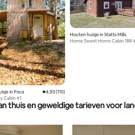
Houten huisje in Statts Mills
Home Sweet Home Cabin 1BR 
ling van 5 op 5, 24 recensies
isje in Poca
Gemiddelde beoordeling van 4,93 op 5, 110 r
4,93 (110)
ey Cabin #1
n thuis en geweldige tarieven voor lan