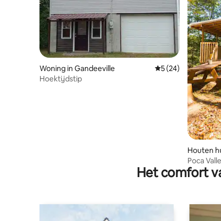
Woning in Gandeeville
Gemiddelde beoorde
5 (24)
Hoektijdstip
Houten hu
Poca Vall
Het comfort va