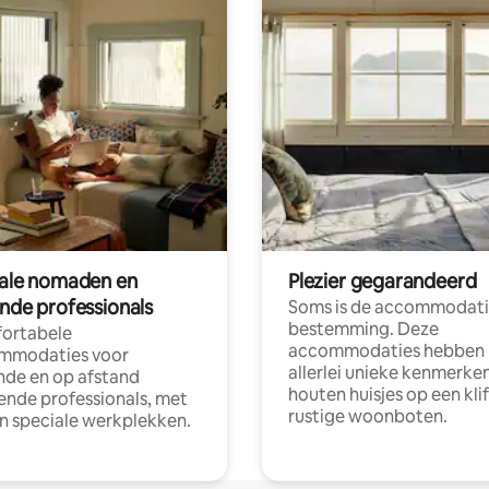
tale nomaden en
Plezier gegarandeerd
ende professionals
Soms is de accommodati
bestemming. Deze
ortabele
accommodaties hebben
mmodaties voor
allerlei unieke kenmerken
nde en op afstand
houten huisjes op een klif
nde professionals, met
rustige woonboten.
en speciale werkplekken.