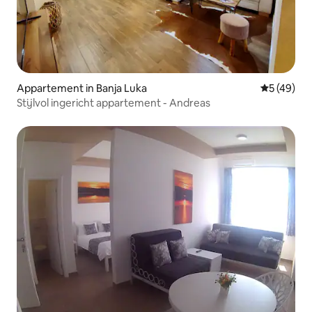
Appartement in Banja Luka
Gemiddelde
5 (49)
Stijlvol ingericht appartement - Andreas