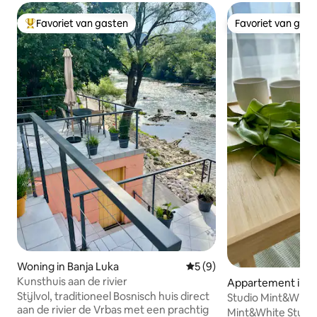
Favoriet van gasten
Favoriet van gas
Topfavoriet van gasten
Favoriet van gas
Woning in Banja Luka
Gemiddelde beoordeling va
5 (9)
Kunsthuis aan de rivier
Appartement in B
Stijlvol, traditioneel Bosnisch huis direct
Studio Mint&White
aan de rivier de Vrbas met een prachtig
Mint&White Studio: