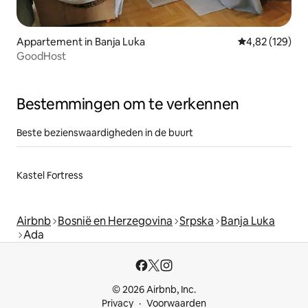
Appartement in Banja Luka
Gemiddelde beo
4,82 (129)
GoodHost
Bestemmingen om te verkennen
Beste bezienswaardigheden in de buurt
Kastel Fortress
Airbnb
Bosnië en Herzegovina
Srpska
Banja Luka
Ada
© 2026 Airbnb, Inc.
Privacy
Voorwaarden