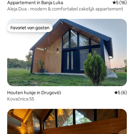
Appartement in Banja Luka
Gemiddelde
5 (16)
Aleja Dua - modern & comfortabel zakelijk appartement
Favoriet van gasten
Favoriet van gasten
Houten huisje in Drugovići
Gemiddeld
5 (6)
Kovačnica 55