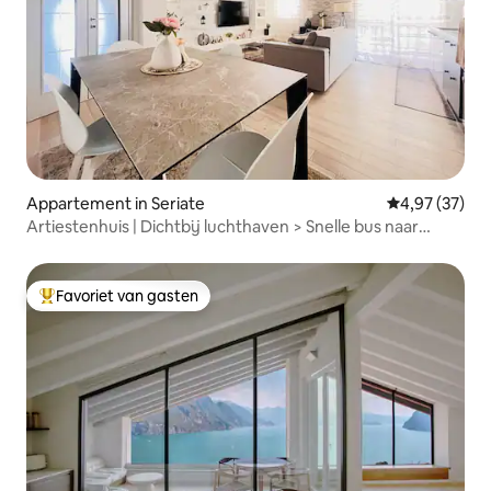
Appartement in Seriate
Gemiddelde be
4,97 (37)
Artiestenhuis | Dichtbij luchthaven > Snelle bus naar
centrum
Favoriet van gasten
Topfavoriet van gasten