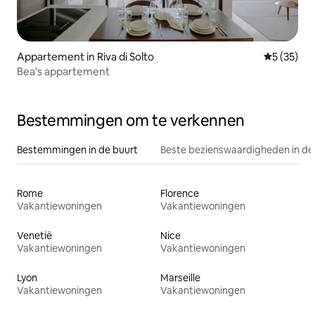
Appartement in Riva di Solto
Gemiddelde
5 (35)
Bea's appartement
Bestemmingen om te verkennen
Bestemmingen in de buurt
Beste bezienswaardigheden in de
Rome
Florence
Vakantiewoningen
Vakantiewoningen
Venetië
Nice
Vakantiewoningen
Vakantiewoningen
Lyon
Marseille
Vakantiewoningen
Vakantiewoningen