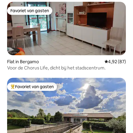
Favoriet van gasten
Favoriet van gasten
Flat in Bergamo
Gemiddelde be
4,92 (87)
Voor de Chorus Life, dicht bij het stadscentrum.
Favoriet van gasten
Topfavoriet van gasten