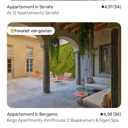
Appartement in Seriate
Gemiddelde be
4,91 (54)
AL12 Apartamento Seriate
Favoriet van gasten
Topfavoriet van gasten
Appartement in Bergamo
Gemiddelde be
4,98 (86)
Rego Apartments-Penthouse 2 Slaapkamers & Eigen Spa