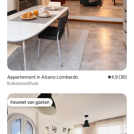
Appartement in Alzano Lombardo
Gemiddelde b
4,9 (30)
Kokosnoothuis
Favoriet van gasten
Favoriet van gasten