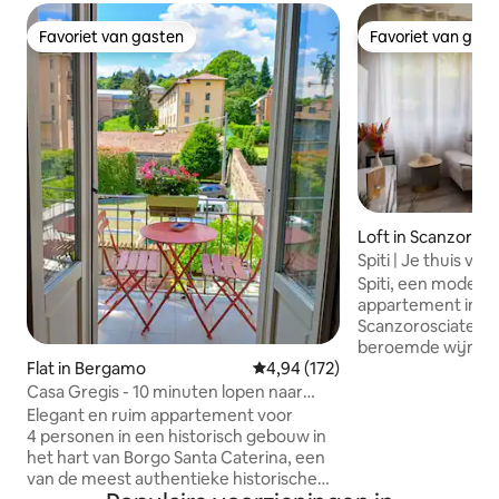
Favoriet van gasten
Favoriet van gas
Favoriet van gasten
Favoriet van gas
Loft in Scanzorosc
Spiti | Je thuis voe
Spiti, een modern 
appartement in 
Scanzorosciate, in
beroemde wijnstr
Flat in Bergamo
Gemiddelde beoordeling van 4,9
4,94 (172)
Scanzo en dicht bij
appartement met
Casa Gregis - 10 minuten lopen naar
beschikt over ee
UpperTown, Bergamo
Elegant en ruim appartement voor
en woonkamer, ee
4 personen in een historisch gebouw in
slaapkamer en ee
het hart van Borgo Santa Caterina, een
elegante douche. 
van de meest authentieke historische
wasmachine en drog