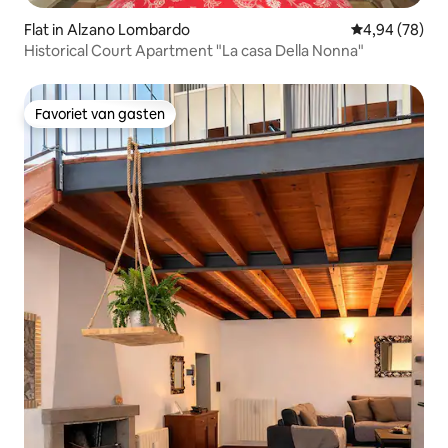
Flat in Alzano Lombardo
Gemiddelde be
4,94 (78)
Historical Court Apartment "La casa Della Nonna"
Favoriet van gasten
Favoriet van gasten