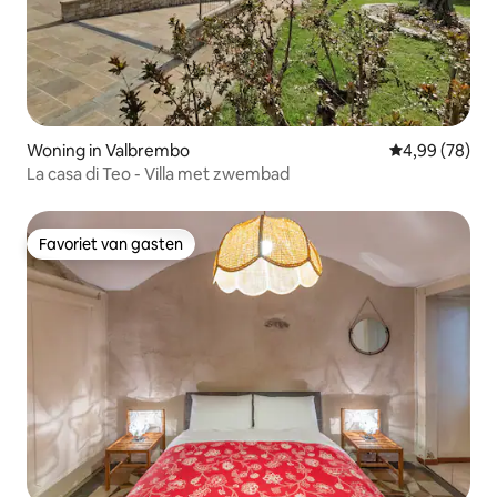
Woning in Valbrembo
Gemiddelde be
4,99 (78)
La casa di Teo - Villa met zwembad
Favoriet van gasten
Favoriet van gasten