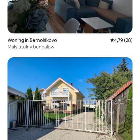
Woning in Bernolákovo
Gemiddelde be
4,79 (28)
Maly utulny bungalow