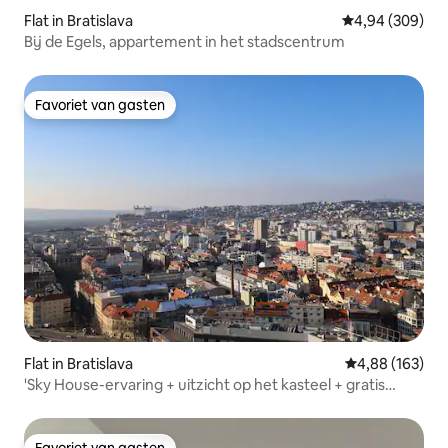
Flat in Bratislava
Gemiddelde beo
4,94 (309)
Bij de Egels, appartement in het stadscentrum
Favoriet van gasten
Favoriet van gasten
Flat in Bratislava
Gemiddelde beo
4,88 (163)
'Sky House-ervaring + uitzicht op het kasteel + gratis
parkeren'
Favoriet van gasten