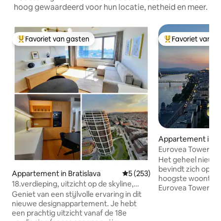
hoog gewaardeerd voor hun locatie, netheid en meer.
Favoriet van gasten
Favoriet van g
Topfavoriet van gasten
Topfavoriet van 
Appartement in Br
Eurovea Tower 21p
Het geheel nieuw
bevindt zich op de
Appartement in Bratislava
Gemiddelde beoordeling van 
5 (253)
hoogste woontoren
18.verdieping, uitzicht op de skyline,
Eurovea Tower, me
open haard en GRATIS PARKEREN
Geniet van een stijlvolle ervaring in dit
Donau en het hist
nieuwe designappartement. Je hebt
direct aan de pop
een prachtig uitzicht vanaf de 18e
langs de Donau me