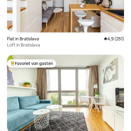
Flat in Bratislava
Gemiddelde be
4,9 (251)
Loft in Bratislava
Favoriet van gasten
Topfavoriet van gasten