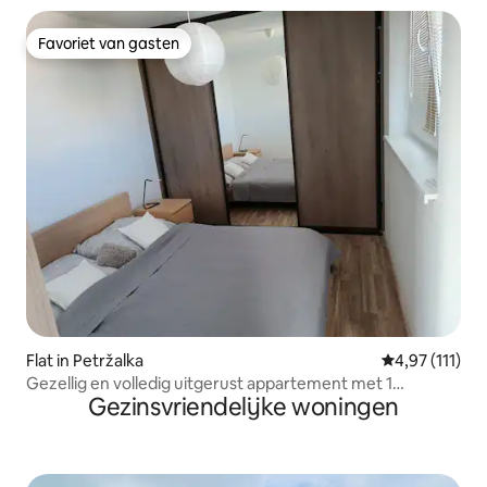
Favoriet van gasten
Favoriet van gasten
Flat in Petržalka
Gemiddelde be
4,97 (111)
Gezellig en volledig uitgerust appartement met 1
Gezinsvriendelijke woningen
slaapkamer en airconditioning