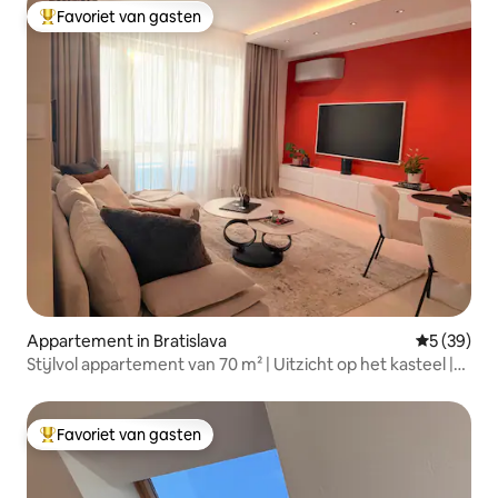
Favoriet van gasten
Topfavoriet van gasten
Appartement in Bratislava
Gemiddelde
5 (39)
Stijlvol appartement van 70 m² | Uitzicht op het kasteel |
Oude stad
Favoriet van gasten
Topfavoriet van gasten