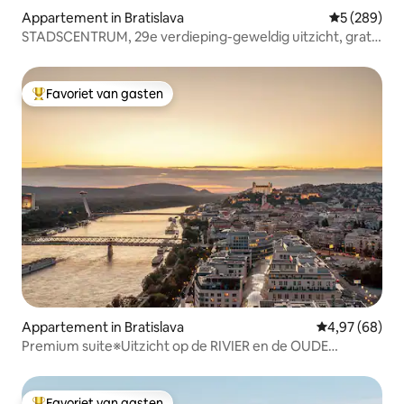
Appartement in Bratislava
Gemiddelde 
5 (289)
STADSCENTRUM, 29e verdieping-geweldig uitzicht, gratis
parkeren
Favoriet van gasten
Topfavoriet van gasten
Appartement in Bratislava
Gemiddelde be
4,97 (68)
Premium suite※Uitzicht op de RIVIER en de OUDE
STAD※GRATIS parkeren
Favoriet van gasten