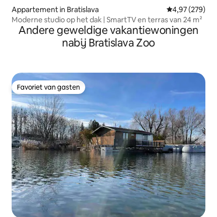
Appartement in Bratislava
Gemiddelde beo
4,97 (279)
Moderne studio op het dak | SmartTV en terras van 24 m²
Andere geweldige vakantiewoningen
nabij Bratislava Zoo
Favoriet van gasten
Favoriet van gasten