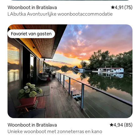
Woonboot in Bratislava
Gemiddelde be
4,91 (75)
LAbutka Avontuurlijke woonbootaccommodatie
Favoriet van gasten
Favoriet van gasten
Woonboot in Bratislava
Gemiddelde be
4,94 (85)
Unieke woonboot met zonneterras en kano