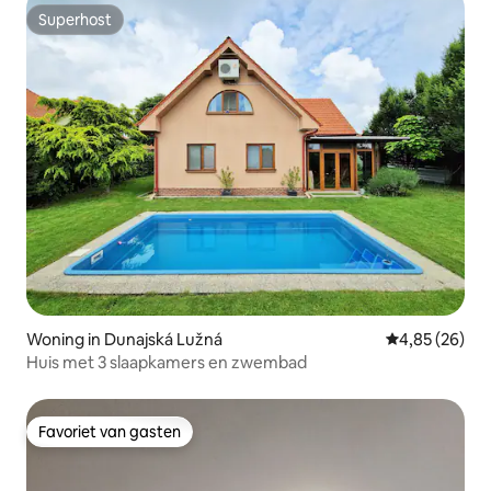
Superhost
Superhost
Woning in Dunajská Lužná
Gemiddelde be
4,85 (26)
Huis met 3 slaapkamers en zwembad
Favoriet van gasten
Favoriet van gasten