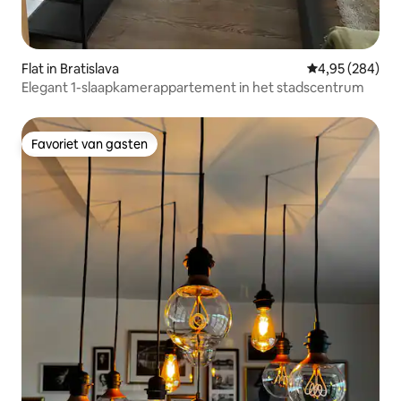
Flat in Bratislava
Gemiddelde beo
4,95 (284)
Elegant 1-slaapkamerappartement in het stadscentrum
Favoriet van gasten
Favoriet van gasten