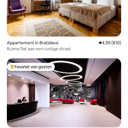
Appartement in Bratislava
Gemiddelde beo
4,95 (610)
Ruime flat aan een rustige straat
Favoriet van gasten
Topfavoriet van gasten