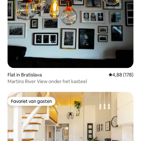
Flat in Bratislava
Gemiddelde beo
4,88 (178)
Martins River View onder het kasteel
Favoriet van gasten
Favoriet van gasten