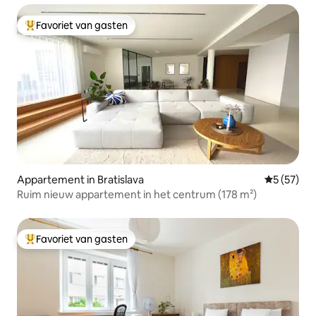
Favoriet van gasten
Topfavoriet van gasten
Appartement in Bratislava
Gemiddelde
5 (57)
Ruim nieuw appartement in het centrum (178 m²)
Favoriet van gasten
Topfavoriet van gasten