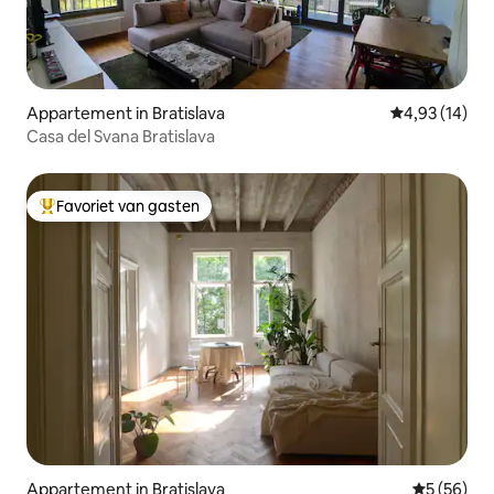
Appartement in Bratislava
Gemiddelde be
4,93 (14)
Casa del Svana Bratislava
Favoriet van gasten
Topfavoriet van gasten
Appartement in Bratislava
Gemiddelde
5 (56)