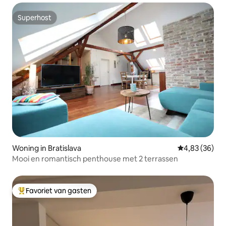
Superhost
Superhost
Woning in Bratislava
Gemiddelde be
4,83 (36)
Mooi en romantisch penthouse met 2 terrassen
Favoriet van gasten
Topfavoriet van gasten