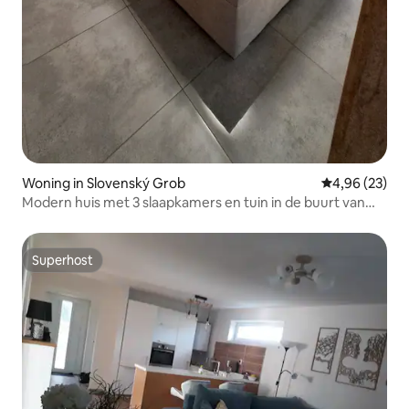
Woning in Slovenský Grob
Gemiddelde be
4,96 (23)
Modern huis met 3 slaapkamers en tuin in de buurt van
Bratislava
Superhost
Superhost