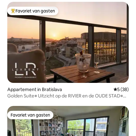
Favoriet van gasten
Topfavoriet van gasten
Appartement in Bratislava
Gemiddelde
5 (38)
Golden Suite※ Uitzicht op de RIVIER en de OUDE STAD※
Gratis parkeren
Favoriet van gasten
Favoriet van gasten