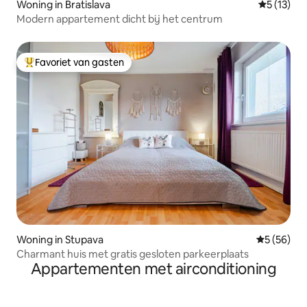
Woning in Bratislava
Gemiddeld
5 (13)
Modern appartement dicht bij het centrum
Favoriet van gasten
Topfavoriet van gasten
Woning in Stupava
Gemiddelde
5 (56)
Charmant huis met gratis gesloten parkeerplaats
Appartementen met airconditioning