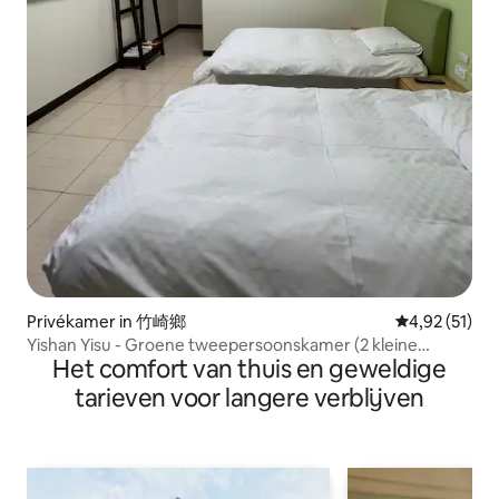
Privékamer in 竹崎鄉
Gemiddelde be
4,92 (51)
Yishan Yisu - Groene tweepersoonskamer (2 kleine
Het comfort van thuis en geweldige
bedden)
tarieven voor langere verblijven