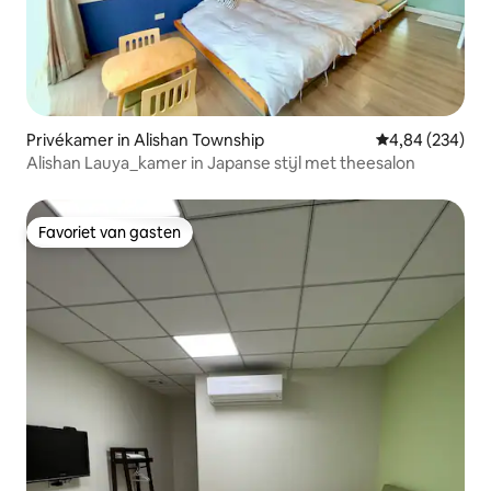
Privékamer in Alishan Township
Gemiddelde beo
4,84 (234)
Alishan Lauya_kamer in Japanse stijl met theesalon
Favoriet van gasten
Favoriet van gasten