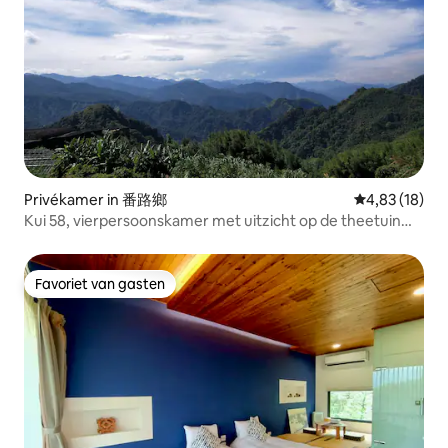
Privékamer in 番路鄉
Gemiddelde be
4,83 (18)
Kui 58, vierpersoonskamer met uitzicht op de theetuin
naast de Alishan snelweg, onafhankelijke badkamer) 5-6
minuten rijden van "Er Yan Ping"
Favoriet van gasten
Favoriet van gasten