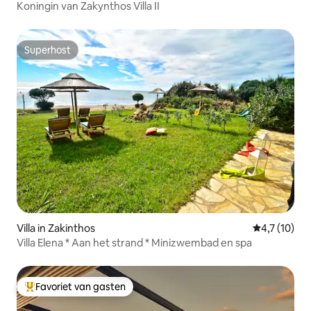
Koningin van Zakynthos Villa II
Superhost
Superhost
Villa in Zakinthos
Gemiddelde 
4,7 (10)
Villa Elena * Aan het strand * Minizwembad en spa
Favoriet van gasten
Topfavoriet van gasten