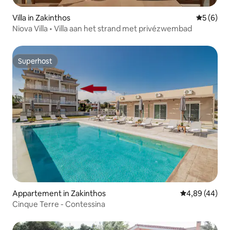
Villa in Zakinthos
Gemiddeld
5 (6)
Niova Villa • Villa aan het strand met privézwembad
Superhost
Superhost
Appartement in Zakinthos
Gemiddelde be
4,89 (44)
Cinque Terre - Contessina