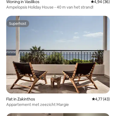
Woning in Vasilikos
Gemiddelde be
4,94 (36)
Ampelopsis Holiday House - 40 m van het strand!
Superhost
Superhost
Flat in Zakinthos
Gemiddelde b
4,77 (43)
Appartement met zeezicht Margie