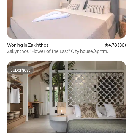
Woning in Zakinthos
Gemiddelde be
4,78 (36)
Zakynthos "Flower of the East" City house/aprtm.
Superhost
Superhost