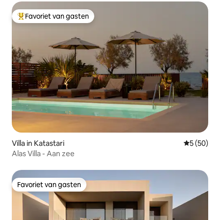
Favoriet van gasten
Topfavoriet van gasten
Villa in Katastari
Gemiddelde
5 (50)
Alas Villa - Aan zee
Favoriet van gasten
Favoriet van gasten