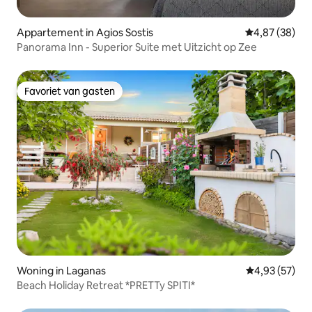
Appartement in Agios Sostis
Gemiddelde be
4,87 (38)
Panorama Inn - Superior Suite met Uitzicht op Zee
Favoriet van gasten
Favoriet van gasten
Woning in Laganas
Gemiddelde be
4,93 (57)
Beach Holiday Retreat *PRETTy SPITI*