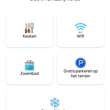
over de rust en stilte van deze plek?
zee, op slechts 14
Bekijk de reacties van onze gasten.
centrum van Zakyn
"Christos House" wacht op je om je mee
gratis wifi in all
te nemen naar de diepten van je ziel en
heeft een flatscre
dromen! We bieden geen diensten,
uitgeruste keuken
maar onvergetelijke ervaringen. We
Zakynthos ligt 17 
heten je van harte welkom.
accommodatie.
Keuken
Wifi
Gratis parkeren op
Zwembad
het terrein