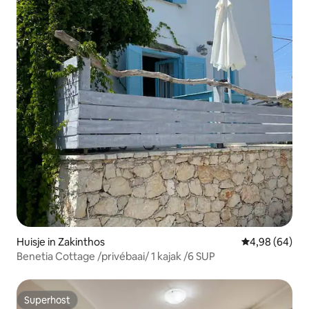
Huisje in Zakinthos
Gemiddelde be
4,98 (64)
Benetia Cottage /privébaai/ 1 kajak /6 SUP
Superhost
Superhost