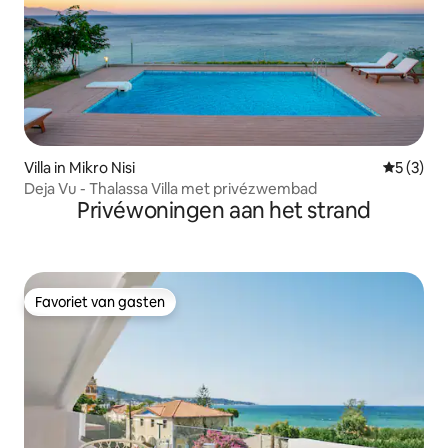
Villa in Mikro Nisi
Gemiddeld
5 (3)
Deja Vu - Thalassa Villa met privézwembad
Privéwoningen aan het strand
Favoriet van gasten
Favoriet van gasten