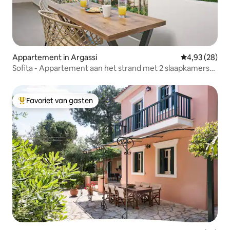
Appartement in Argassi
Gemiddelde be
4,93 (28)
Sofita - Appartement aan het strand met 2 slaapkamers
en zeezicht, b
Favoriet van gasten
Topfavoriet van gasten