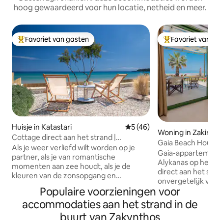
hoog gewaardeerd voor hun locatie, netheid en meer.
Favoriet van gasten
Favoriet van g
Topfavoriet van gasten
Topfavoriet van 
Huisje in Katastari
Gemiddelde beoordeling van
5 (46)
Woning in Zakinth
Cottage direct aan het strand |
Gaia Beach House
Vounarakia Houses
Als je weer verliefd wilt worden op je
Gaia-appartement 
partner, als je van romantische
Alykanas op het ei
momenten aan zee houdt, als je de
direct aan het str
kleuren van de zonsopgang en
onvergetelijk verb
zonsondergang bewondert, als je klaar
Populaire voorzieningen voor
is geschikt voor 
bent om het geluid van de zee je ziel te
of vriendengroep
accommodaties aan het strand in de
laten behandelen, dan ben je hier aan
slaapkamers, een
het juiste adres! Wil je nog meer weten
buurt van Zakynthos
badkamer en een g