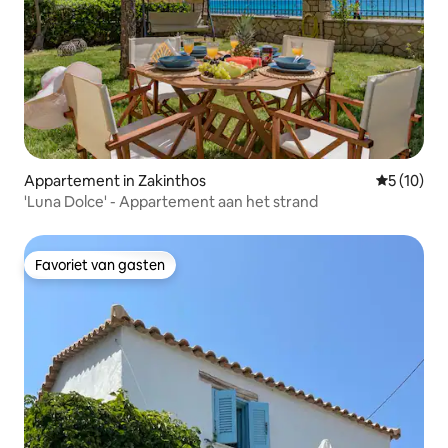
Appartement in Zakinthos
Gemiddelde
5 (10)
'Luna Dolce' - Appartement aan het strand
Favoriet van gasten
Favoriet van gasten