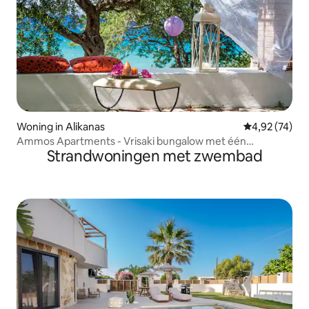
Woning in Alikanas
Gemiddelde be
4,92 (74)
Ammos Apartments - Vrisaki bungalow met één
Strandwoningen met zwembad
slaapkamer