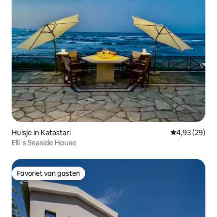
Huisje in Katastari
Gemiddelde be
4,93 (29)
Elli 's Seaside House
Favoriet van gasten
Favoriet van gasten