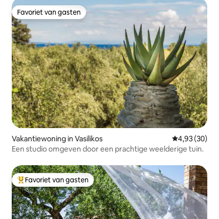
Favoriet van gasten
Favoriet van gasten
Vakantiewoning in Vasilikos
Gemiddelde be
4,93 (30)
Een studio omgeven door een prachtige weelderige tuin.
Favoriet van gasten
Topfavoriet van gasten