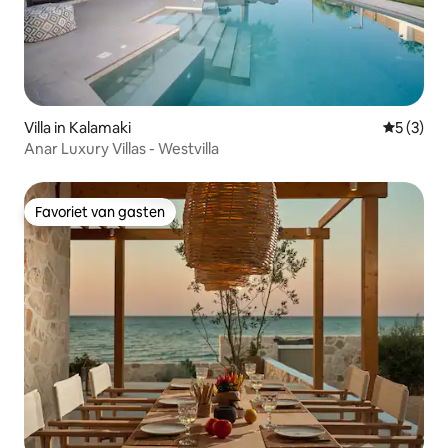
Villa in Kalamaki
Gemiddeld
5 (3)
Anar Luxury Villas - Westvilla
Favoriet van gasten
Favoriet van gasten