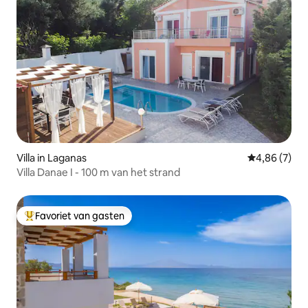
Villa in Laganas
Gemiddelde b
4,86 (7)
Villa Danae I - 100 m van het strand
Favoriet van gasten
Topfavoriet van gasten