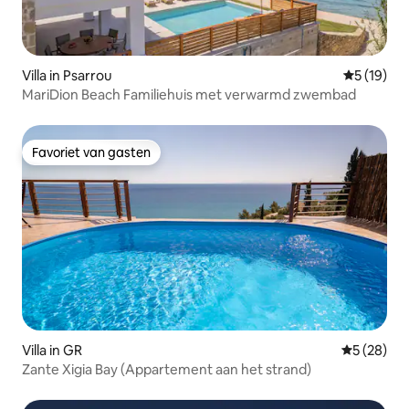
Villa in Psarrou
Gemiddelde
5 (19)
MariDion Beach Familiehuis met verwarmd zwembad
Favoriet van gasten
Favoriet van gasten
Villa in GR
Gemiddelde
5 (28)
Zante Xigia Bay (Appartement aan het strand)