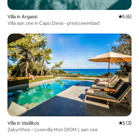
Villa in Argassi
Gemiddeld
5 (6)
Villa aan zee in Capo Davia - privézwembad
Villa in Vasilikos
Gemiddeld
5 (3)
Zakynthos – Luxevilla Mon DIOM I, aan zee