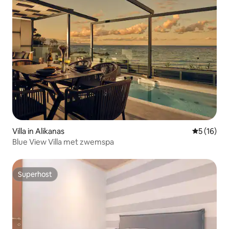
Villa in Alikanas
Gemiddelde
5 (16)
Blue View Villa met zwemspa
Superhost
Superhost