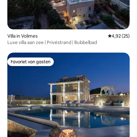
Villa in Volimes
Gemiddelde be
4,92 (25)
Luxe villa aan zee | Privéstrand | Bubbelbad
Favoriet van gasten
Favoriet van gasten