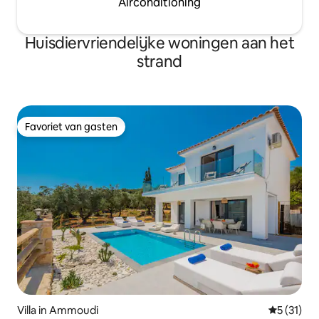
Airconditioning
Huisdiervriendelijke woningen aan het
strand
Favoriet van gasten
Favoriet van gasten
Villa in Ammoudi
Gemiddeld
5 (31)