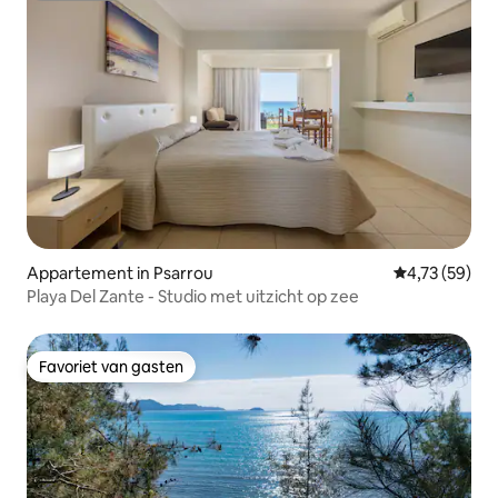
Appartement in Psarrou
Gemiddelde be
4,73 (59)
Playa Del Zante - Studio met uitzicht op zee
Favoriet van gasten
Favoriet van gasten