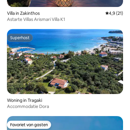
Villa in Zakinthos
Gemiddelde 
4,9 (21)
Astarte Villas Arismari Villa K1
Superhost
Superhost
Woning in Tragaki
Accommodatie Dora
Favoriet van gasten
Favoriet van gasten