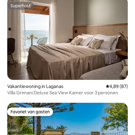
Superhost
Superhost
Vakantiewoning in Laganas
Gemiddelde be
4,89 (87)
Villa Grimani Deluxe Sea View Kamer voor 3 personen
Favoriet van gasten
Favoriet van gasten