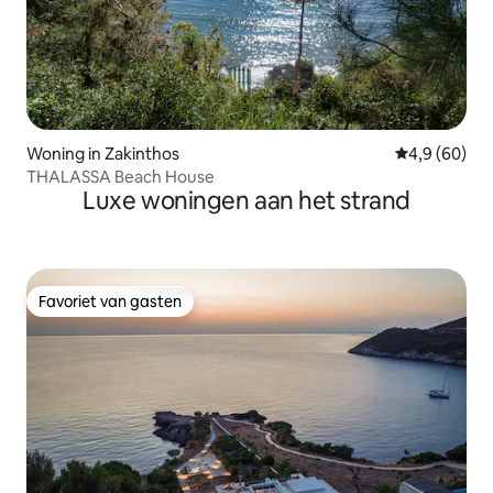
Woning in Zakinthos
Gemiddelde b
4,9 (60)
THALASSA Beach House
Luxe woningen aan het strand
Favoriet van gasten
Favoriet van gasten