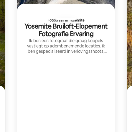
Fotograaf in Yosemite
Yosemite Bruiloft-Elopement
Fotografie Ervaring
Ik ben een fotograaf die graag koppels
vastlegt op adembenemende locaties. Ik
ben gespecialiseerd in verlovingsshoots,
elopements en bruiloften, waarbij ik
tijdloze, soulvolle foto's en onvergetelijke
herinneringen creëer.