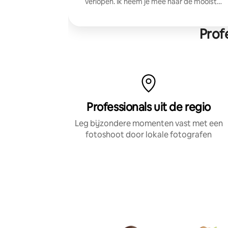
verlopen. Ik neem je mee naar de mooiste
locaties en leg natuurlijke, spontane
momenten vast waarop je je zelfverzekerd
voelt en die je geweldig zult vinden.
Prof
Professionals uit de regio
Leg bijzondere momenten vast met een
fotoshoot door lokale fotografen