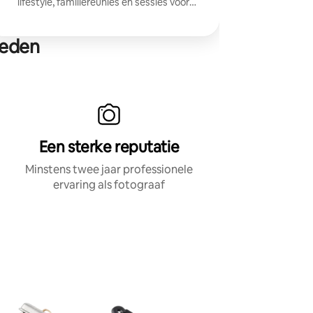
lifestyle, familiereünies en sessies voor
sociale media. Sessies zijn beschikbaar in
de Oakhurst Mountain Community of
Yosemite National Park.
heden
Een sterke reputatie
Minstens twee jaar professionele
ervaring als fotograaf