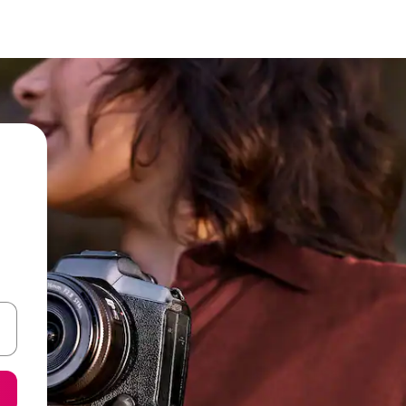
een keuze met je de pijltjestoetsen omhoog en omlaag, óf door te tikk