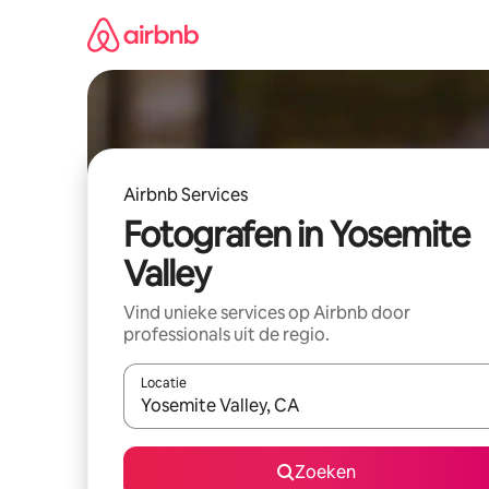
Ga
direct
naar
inhoud
Airbnb Services
Fotografen in Yosemite
Valley
Vind unieke services op Airbnb door
professionals uit de regio.
Locatie
Wanneer er resultaten beschikbaar zijn, maak je 
Zoeken