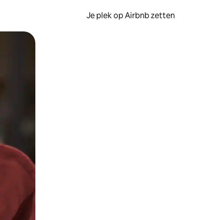
Je plek op Airbnb zetten
en of swipen.