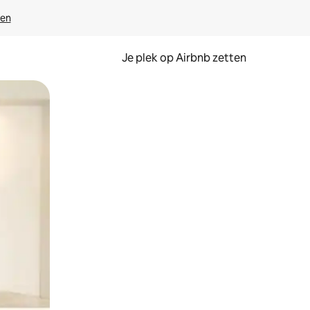
ven
Je plek op Airbnb zetten
en of swipen.