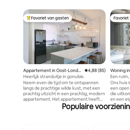
Favoriet van gasten
Favoriet
Topfavoriet van gasten
Favoriet
Appartement in Oost-Londe
Gemiddelde beoordelin
4,88 (85)
Woning i
n
Heerlijk stranduitje in gonubie.
Een ruim, 
huis
Neem even de tijd om te ontspannen
Ons huis i
langs de prachtige wilde kust, met een
een open levenssti
prachtig uitzicht in een prachtig, modern
die uitko
appartement. Het appartement heeft
en een ei
Populaire voorzieni
alles wat je nodig hebt. De masterroom is
off-street 
voorzien van een queensize bed met
slechts e
uitzicht op de oceaan, de tweede
het stran
slaapkamer met twee
veilig en vriendeli
eenpersoonsbedden. Ons balkon met
slaapkame