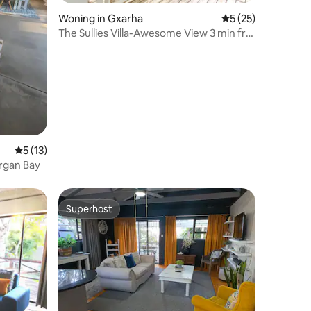
Woning in Gxarha
Gemiddelde beoord
5 (25)
The Sullies Villa-Awesome View 3 min frm
ecensies
beach
Gemiddelde beoordeling van 5 op 5, 13 recensies
5 (13)
organ Bay
Superhost
Superhost
ecensies