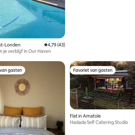
ost-Londen
Gemiddelde beoordeling van 4,79 op 5, 43 r
4,79 (43)
 je verblijf in Our Haven
 van gasten
Favoriet van gasten
 van gasten
Favoriet van gasten
Flat in Amatole
Hadada Self Catering Studio