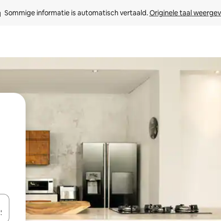
Sommige informatie is automatisch vertaald. 
Originele taal weerge
een keuze met je de pijltjestoetsen omhoog en omlaag, óf door te tikk