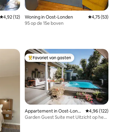
Gemiddelde beoordeling van 4,92 op 5, 12 recensies
4,92 (12)
Woning in Oost-Londen
Gemiddelde beoordeli
4,75 (53)
95 op de 15e boven
Favoriet van gasten
Topfavoriet van gasten
Appartement in Oost-Londe
Gemiddelde beoordeling
4,96 (122)
n
Garden Guest Suite met Uitzicht op het
ecensies
zwembad