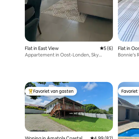
Flat in East View
Gemiddelde beoord
5 (6)
Flat in O
Appartement in Oost-Londen, Sky
Bonnie's 
boven de 18!
Favoriet van gasten
Favoriet
Topfavoriet van gasten
Favoriet
Woning in Amatola Coastal
Gemiddelde beoordelin
4,99 (82)