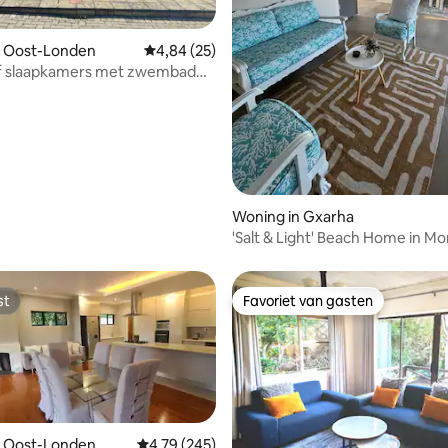
n Oost-Londen
Gemiddelde beoordeling van 4,84 op 5, 25 r
4,84 (25)
jf slaapkamers met zwembad
uimte voor kinderen
Woning in Gxarha
'Salt & Light' Beach Home in M
st
Favoriet van gasten
st
Favoriet van gasten
g van 4,89 op 5, 27 recensies
n Oost-Londen
Gemiddelde beoordeling van 4,79 op 5, 245 r
4,79 (245)