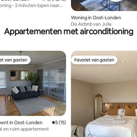
ning - 2 minuten lopen naar
d
Woning in Oost-Londen
De Airbnb van Julia
Appartementen met airconditioning
iet van gasten
Favoriet van gasten
iet van gasten
Favoriet van gasten
 van 4,93 op 5, 139 recensies
ent in Oost-Londen
Gemiddelde beoordeling van 5 op 5, 15 r
5 (15)
vé en ruim appartement