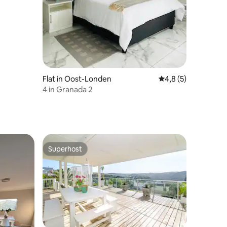
ecensies
Flat in Oost-Londen
Gemiddelde beoorde
4,8 (5)
4 in Granada 2
Superhost
Superhost