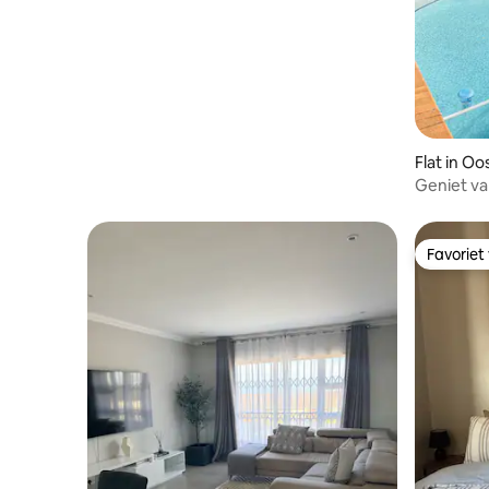
Flat in O
Geniet van
Favoriet
Favoriet