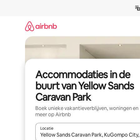
Ga
direct
naar
inhoud
Accommodaties in de
buurt van Yellow Sands
Caravan Park
Boek unieke vakantieverblijven, woningen en
meer op Airbnb
Locatie
Wanneer er resultaten beschikbaar zijn, maak je 