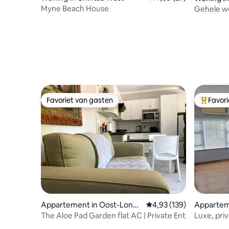
Myne Beach House
Gehele wo
het stran
Favoriet van gasten
Favor
Favoriet van gasten
Topfavor
Appartement in Oost-Londe
Gemiddelde beoordeling
4,93 (139)
Appartem
n
The Aloe Pad Garden flat AC | Private Ent
Luxe, pri