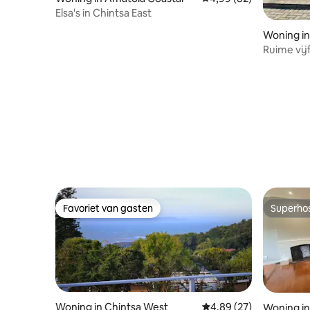
Elsa's in Chintsa East
Woning i
Ruime vi
en speelr
Favoriet van gasten
Superho
Favoriet van gasten
Superho
Woning in Chintsa West
Gemiddelde beoordelin
4,89 (27)
Woning i