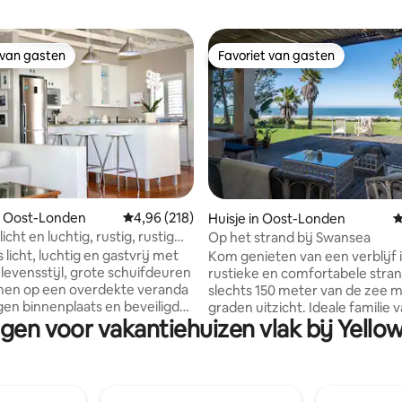
 van gasten
Favoriet van gasten
 van gasten
Favoriet van gasten
g van 4,88 op 5, 85 recensies
n Oost-Londen
Gemiddelde beoordeling van 4,96 op 5, 218 r
4,96 (218)
Huisje in Oost-Londen
G
licht en luchtig, rustig, rustig
Op het strand bij Swansea
s licht, luchtig en gastvrij met
Kom genieten van een verblijf 
jl, grote schuifdeuren
rustieke en comfortabele stran
men op een overdekte veranda
slechts 150 meter van de zee m
gen binnenplaats en beveiligde
graden uitzicht. Ideale familie vakantie
ngen voor vakantiehuizen vlak bij Yello
parkeergelegenheid. Je bent
biedt geweldige rotsvissen, dich
nkele minuten verwijderd van
Yellow Sands strand en het is f
d en de winkels en onze buurt is
surfen en zwemmen. Het huis biedt een
jk. De zonnige grote
open keuken en een woonkame
r heeft een queensize bed en
grote slaapkamer en-suite, tw