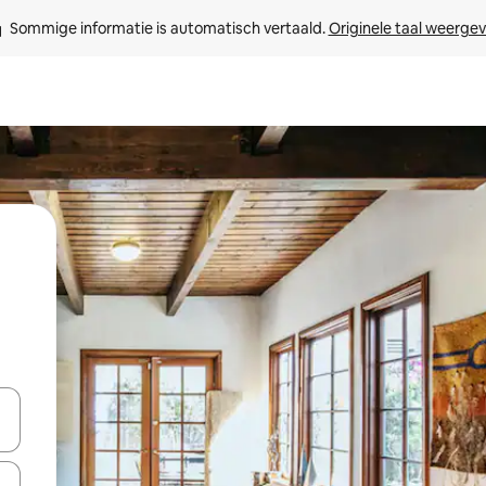
Sommige informatie is automatisch vertaald. 
Originele taal weerge
een keuze met je de pijltjestoetsen omhoog en omlaag, óf door te tikk