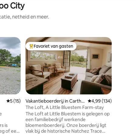
oo City
tie, netheid en meer.
Houten h
Favoriet van gasten
Favor
Topfavoriet van gasten
Topfavo
ty
“Paradijs
Dit mooie
2 bedden
gevoel da
beschikt 
keuken, 
buitenba
houtskool
meer dan
Gemiddelde beoordeling van 5 op 5, 15 recensies
5 (15)
Vakantieboerderij in Cartha
Gemiddelde beoordeling
4,99 (134)
buitende
ge
The Loft, A Little Bluestem Farm-stay
ook een 
e
The Loft at Little Bluestem is gelegen op
slaapkame
een familiebedrijf werkende
kunnen w
s is
bloemenboerderij. Onze boerderij ligt
extra $ 1
eg of een
vlak bij de historische Natchez Trace
achter e