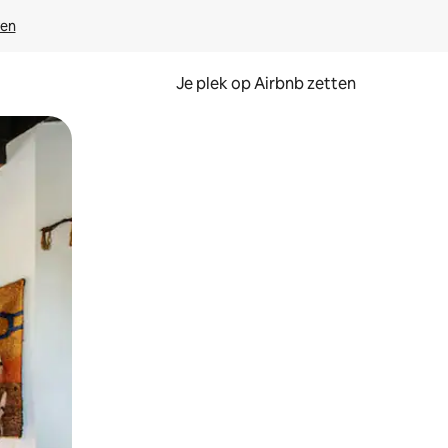
ven
Je plek op Airbnb zetten
en of swipen.