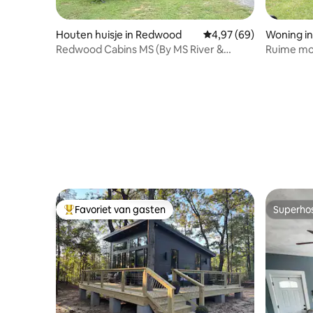
Houten huisje in Redwood
Gemiddelde beoordelin
4,97 (69)
Woning in
Redwood Cabins MS (By MS River &
Ruime mod
Military Park)
juweeltje
Favoriet van gasten
Superho
Topfavoriet van gasten
Superho