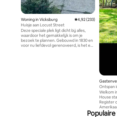
Woning in Vicksburg
Gemiddelde beoordeling
4,92 (233)
Huisje aan Locust Street
Deze speciale plek ligt dicht bij alles,
waardoor het gemakkelijk is om je
bezoek te plannen. Gebouwd in 1830 en
voor nu liefdevol gerenoveerd, is het een
stukje van het verleden van Vicksburg.
Het Old Courthouse museum is
zichtbaar vanaf de achtertuin en het
historische centrum ligt op slechts een
korte wandeling. Er is een brouwerij en
verschillende unieke restaurants op
slechts een paar straten verderop in het
Gastenver
centrum met leuke winkels in de buurt.
Ontspan i
Casino's en het National Military Park
veilig en 
Welkom in
liggen op slechts een klein stukje rijden.
House sta
Heeft een bureau, indien nodig en
Register o
internet aanwezig.
Amerikaan
Populaire
Binnenlan
modern de