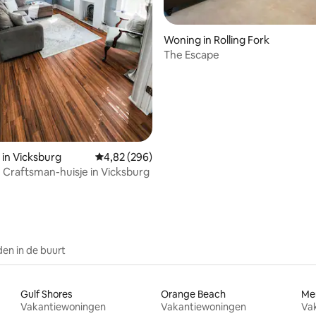
g van 4,95 op 5, 82 recensies
Woning in Rolling Fork
The Escape
in Vicksburg
Gemiddelde beoordeling van 4,82 op 5, 296 r
4,82 (296)
h Craftsman-huisje in Vicksburg
en in de buurt
Gulf Shores
Orange Beach
Me
Vakantiewoningen
Vakantiewoningen
Va