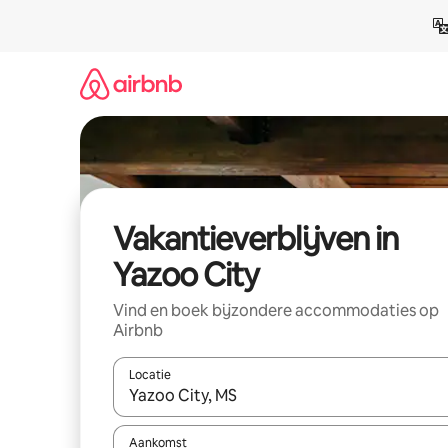
Ga
direct
naar
inhoud
Vakantieverblijven in
Yazoo City
Vind en boek bijzondere accommodaties op
Airbnb
Locatie
Wanneer er resultaten beschikbaar zijn, maak je 
Aankomst