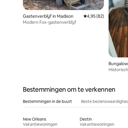
Gastenverblijf in Madison
Gemiddelde beoordelin
4,95 (82)
Modern Fox-gastenverblijf
Bungalow 
Historisc
Bestemmingen om te verkennen
Bestemmingen in de buurt
Beste bezienswaardighed
New Orleans
Destin
Vakantiewoningen
Vakantiewoningen