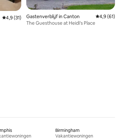
Gastenverblijf in Canton
Gemiddelde beoordel
4,9 (61)
Gemiddelde beoordeling van 4,9 op 5, 31 recensies
4,9 (31)
The Guesthouse at Heidi's Place
ecensies
mphis
Birmingham
kantiewoningen
Vakantiewoningen