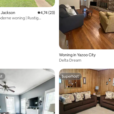
g van 4,97 op 5, 69 recensies
 Jackson
Gemiddelde beoordeling van 4,74 op 5, 23 r
4,74 (23)
erne woning | Rustig
 in Jackson
Woning in Yazoo City
Delta Dream
st
Superhost
st
Superhost