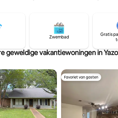
uw. We hebben de originele
dio omgetoverd tot een
, privé-oase, met een uitgebreid
p de natuur en Eastover 's
 Lake. Je staat centraal in alle
temmingen, waaronder
Gratis p
 restaurants, bars en winkels,
Zwembad
t
iekenhuizen, rechtbanken en
 in de omgeving. Lang verblijf
e geweldige vakantiewoningen in Yazo
st
Favoriet van gasten
st
Favoriet van gasten