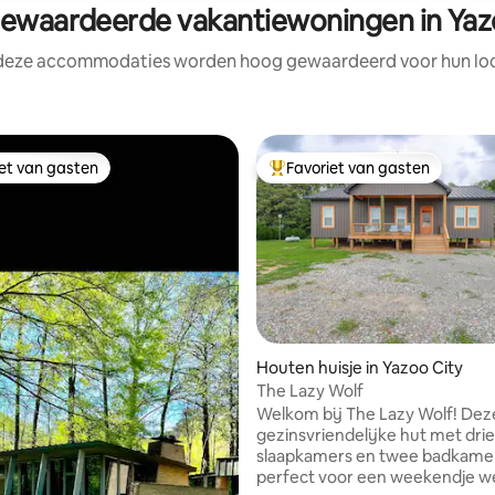
waardeerde vakantiewoningen in Yaz
 deze accommodaties worden hoog gewaardeerd voor hun loca
iet van gasten
Favoriet van gasten
iet van gasten
Topfavoriet van gasten
Houten huisje in Yazoo City
The Lazy Wolf
Welkom bij The Lazy Wolf! Dez
gezinsvriendelijke hut met drie
slaapkamers en twee badkamer
perfect voor een weekendje w