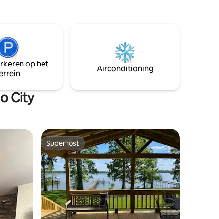
arkeren op het
Airconditioning
errein
o City
Superhost
Superhost