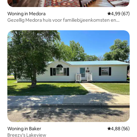
Woning in Medora
Gemiddelde be
4,99 (67)
Gezellig Medora huis voor familiebijeenkomsten en
plezier!!
Woning in Baker
Gemiddelde be
4,88 (56)
Breezy's Lakeview