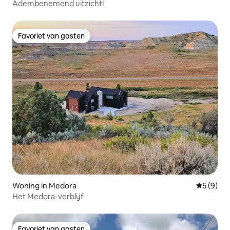
Adembenemend uitzicht!
Favoriet van gasten
Favoriet van gasten
Woning in Medora
Gemiddeld
5 (9)
Het Medora-verblijf
Favoriet van gasten