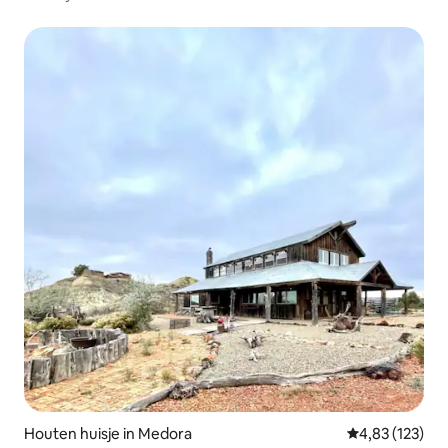
Houten huisje in Medora
Gemiddelde beo
4,83 (123)