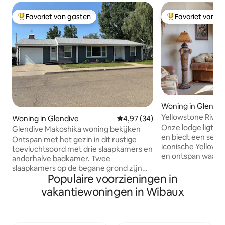
Favoriet van gasten
Favoriet van g
Topfavoriet van gasten
Topfavoriet van 
Woning in Glendiv
Yellowstone River
Woning in Glendive
Gemiddelde beoordeling van 4,
4,97 (34)
Onze lodge ligt in
Glendive Makoshika woning bekijken
en biedt een seree
Ontspan met het gezin in dit rustige
iconische Yellows
toevluchtsoord met drie slaapkamers en
en ontspan waar a
anderhalve badkamer. Twee
samenkomen. Geni
slaapkamers op de begane grond zijn
Montana-ervaring
Populaire voorzieningen in
voorzien van queensize bedden,
je onder in de na
waarvan één met een futon. De kelder
vakantiewoningen in Wibaux
begeleiding op het
heeft een extra slaapkamer (geen
jagen, vissen, kok
uitgangsraam) met een queensize bed
Kom weer in cont
en een half bad. De woning heeft veel
ruimtes en een 