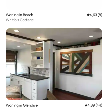
Woning in Beach
Gemiddelde b
4,63 (8)
Whitlo’s Cottage
Woning in Glendive
Gemiddelde be
4,89 (44)