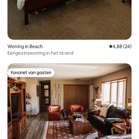
Woning in Beach
Gemiddelde be
4,88 (24)
Eengezinswoning in het strand
Favoriet van gasten
Favoriet van gasten