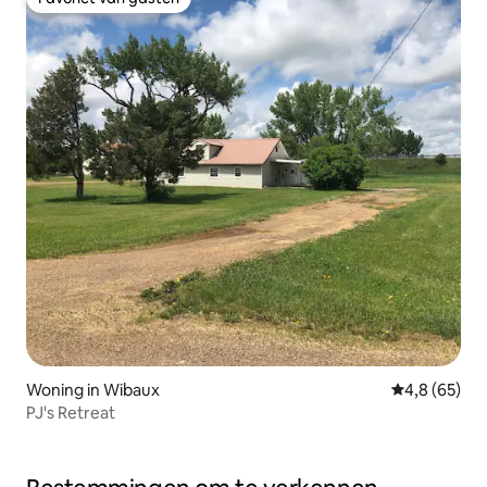
Favoriet van gasten
Woning in Wibaux
Gemiddelde b
4,8 (65)
PJ's Retreat