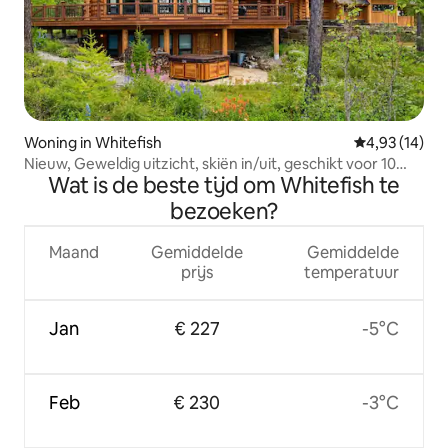
Woning in Whitefish
Gemiddelde be
4,93 (14)
Nieuw, Geweldig uitzicht, skiën in/uit, geschikt voor 10
Wat is de beste tijd om Whitefish te
personen!
bezoeken?
Maand
Gemiddelde
Gemiddelde
prijs
temperatuur
Jan
€ 227
-5°C
Feb
€ 230
-3°C