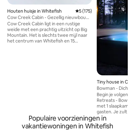
Houten huisje in Whitefish
Gemiddelde beoordeling van 
5 (175)
Cow Creek Cabin - Gezellig nieuwbouw
met uitzicht op de bergen
Cow Creek Cabin ligt in een rustige
weide met een prachtig uitzicht op Big
Mountain. Het is slechts twee mijl naar
het centrum van Whitefish en 15
minuten naar de ski-heuvel. Deze
rustige omgeving in Montana is een
ideale uitvalsbasis voor avonturen in
Whitefish. De hut beschikt over grote
ramen die het uitzicht op de bergen
naar binnen brengen. Een houtkachel
wacht op je terugkeer van een dag op
Tiny house in Colu
de pistes of paden. De keuken is gevuld
Bowman - Dichtbij 
met alles wat je nodig hebt om je eigen
Begin je volgende 
maaltijden te koken. De oled-tv is
Retreats - Bowman
aangesloten op snel Starlink-internet.
met 1 slaapkamer 
gasten. Je zult 
Populaire voorzieningen in
een ongelooflijk u
kamerhoge ramen.
vakantiewoningen in Whitefish
ontworpen toevlu
is centraal gelegen