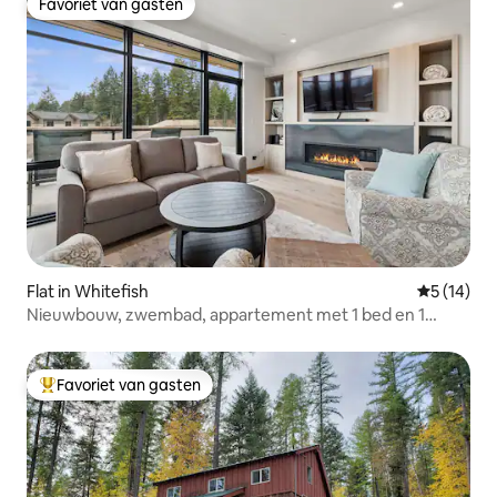
Favoriet van gasten
Favoriet van gasten
Flat in Whitefish
Gemiddelde
5 (14)
Nieuwbouw, zwembad, appartement met 1 bed en 1
badkamer in de steengroeve
Favoriet van gasten
Topfavoriet van gasten