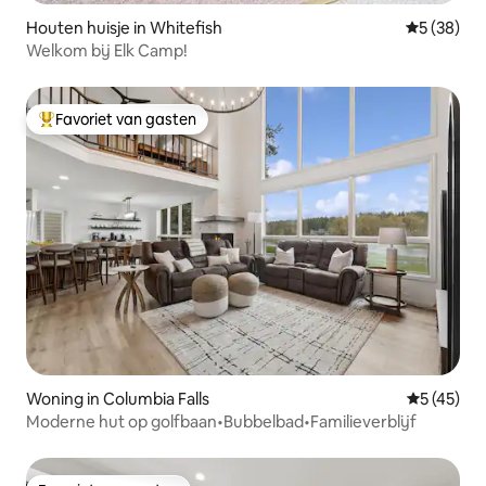
Houten huisje in Whitefish
Gemiddelde
5 (38)
Welkom bij Elk Camp!
Favoriet van gasten
Topfavoriet van gasten
Woning in Columbia Falls
Gemiddelde
5 (45)
Moderne hut op golfbaan•Bubbelbad•Familieverblijf