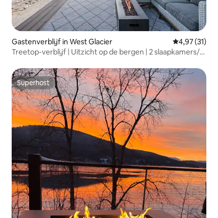
Gastenverblijf in West Glacier
Gemiddelde be
4,97 (31)
Treetop-verblijf | Uitzicht op de bergen | 2 slaapkamers/2
badkamers
Superhost
Superhost