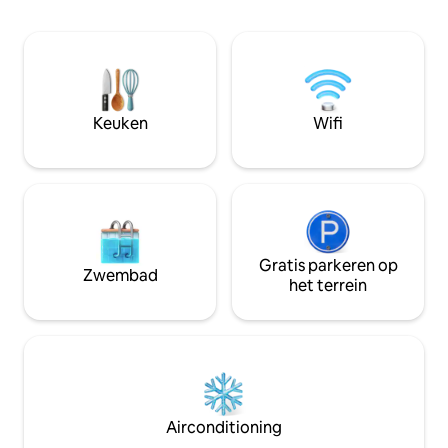
buitenuitje onder 
luchten van Monta
familieplezier, ski
het verkennen van
en andere activiteiten. Gezelli
vuur, ontspan in 
Keuken
Wifi
geniet van de wild
Gratis parkeren op
Zwembad
het terrein
Airconditioning