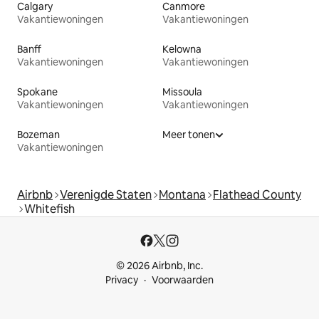
Calgary
Canmore
Vakantiewoningen
Vakantiewoningen
Banff
Kelowna
Vakantiewoningen
Vakantiewoningen
Spokane
Missoula
Vakantiewoningen
Vakantiewoningen
Bozeman
Meer tonen
Vakantiewoningen
Airbnb
Verenigde Staten
Montana
Flathead County
Whitefish
© 2026 Airbnb, Inc.
Privacy
Voorwaarden