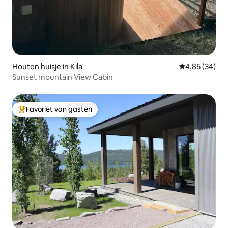
Houten huisje in Kila
Gemiddelde be
4,85 (34)
Sunset mountain View Cabin
Favoriet van gasten
Topfavoriet van gasten