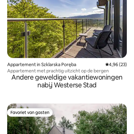
Appartement in Szklarska Poręba
Gemiddelde be
4,96 (23)
Appartement met prachtig uitzicht op de bergen
Andere geweldige vakantiewoningen
nabij Westerse Stad
Favoriet van gasten
Favoriet van gasten