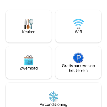
hier allemaal. De perfecte uitvalsbasis
kitchenette is voo
voor bergwandelingen en een
keukengerei. Er is
zomeruitje weg van de drukte. Je kunt
koffiezetapparaat
de helft van het huis huren voor 6
koffiebonen, thee
personen of het hele huis voor 12
Er zijn dekens en
personen. Het huis is volledig uitgerust,
koude nachten.
zodat je kunt genieten van een
Keuken
Wifi
comfortabele en gemakkelijke vakantie.
De toeristenbelasting is ter plaatse te
betalen en bedraagt 3,50 PLN per
persoon per dag.
Gratis parkeren op
Zwembad
het terrein
Airconditioning