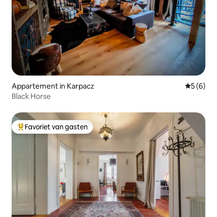
Appartement in Karpacz
Gemiddeld
5 (6)
Black Horse
Favoriet van gasten
Topfavoriet van gasten