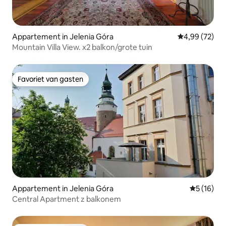
Appartement in Jelenia Góra
Gemiddelde be
4,99 (72)
Mountain Villa View. x2 balkon/grote tuin
Favoriet van gasten
Favoriet van gasten
Appartement in Jelenia Góra
Gemiddelde
5 (16)
Central Apartment z balkonem