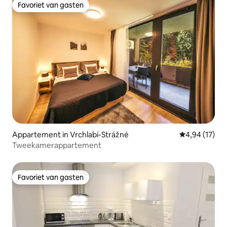
Favoriet van gasten
Favoriet van gasten
Appartement in Vrchlabí-Strážné
Gemiddelde be
4,94 (17)
Tweekamerappartement
Favoriet van gasten
Favoriet van gasten