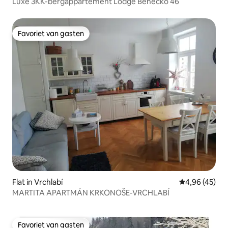
Luxe 3KK-bergappartement Lodge Benecko 46
Favoriet van gasten
Favoriet van gasten
Flat in Vrchlabí
Gemiddelde be
4,96 (45)
MARTITA APARTMÁN KRKONOŠE-VRCHLABÍ
Favoriet van gasten