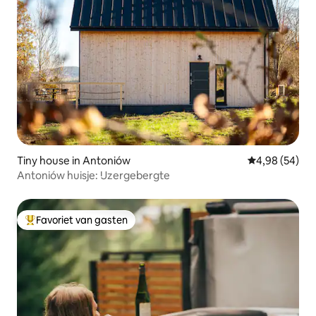
Tiny house in Antoniów
Gemiddelde be
4,98 (54)
Antoniów huisje: IJzergebergte
Favoriet van gasten
Topfavoriet van gasten