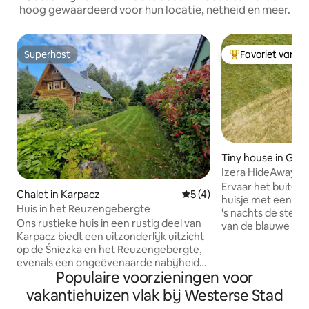
hoog gewaardeerd voor hun locatie, netheid en meer.
Superhost
Favoriet van g
Superhost
Topfavoriet van 
Tiny house in Gaj
Izera HideAway | D
Unieke ervaring
Ervaar het buiteng
Chalet in Karpacz
Gemiddelde beoordeling va
5 (4)
huisje met een vol
Huis in het Reuzengebergte
's nachts de sterr
Ons rustieke huis in een rustig deel van
van de blauwe lucht! Liggend o
Karpacz biedt een uitzonderlijk uitzicht
comfortabel bed 
op de Śnieżka en het Reuzengebergte,
beleef je momenten
evenals een ongeëvenaarde nabijheid
zult herinneren. Izera HideAway zijn
Populaire voorzieningen voor
van de natuur. Ochtendkoffie met
kleine, zelfvoorzie
uitzicht op de bergen, avonden bij de
elektriciteit en 
vakantiehuizen vlak bij Westerse Stad
barbecue in de tuin en rust: je vindt het
bad in een open dou