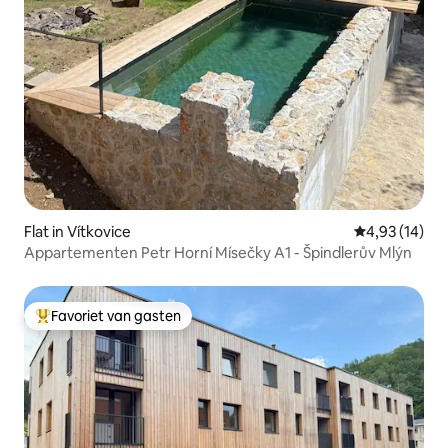
Flat in Vítkovice
Gemiddelde be
4,93 (14)
Appartementen Petr Horní Mísečky A1 - Špindlerův Mlýn
Favoriet van gasten
Topfavoriet van gasten