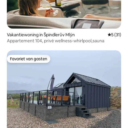
Vakantiewoning in Špindlerův Mlýn
Gemiddeld
5 (31)
Appartement 104, privé wellness-whirlpool,sauna
Favoriet van gasten
Favoriet van gasten