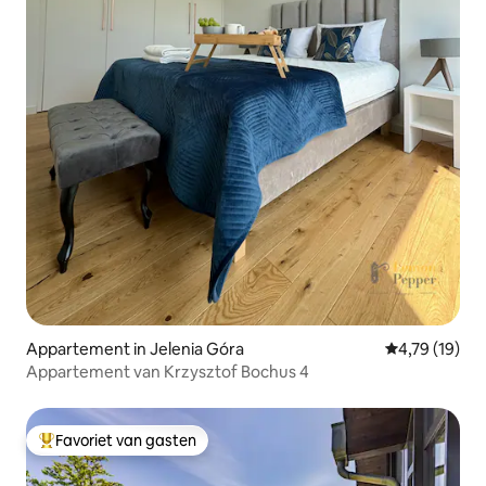
Appartement in Jelenia Góra
Gemiddelde be
4,79 (19)
Appartement van Krzysztof Bochus 4
Favoriet van gasten
Topfavoriet van gasten