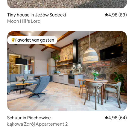
Tiny house in Jeżów Sudecki
Gemiddelde be
4,98 (89)
Moon Hill 's Lord
Favoriet van gasten
Topfavoriet van gasten
Schuur in Piechowice
Gemiddelde be
4,98 (64)
Łąkowa Zdrój Appartement 2