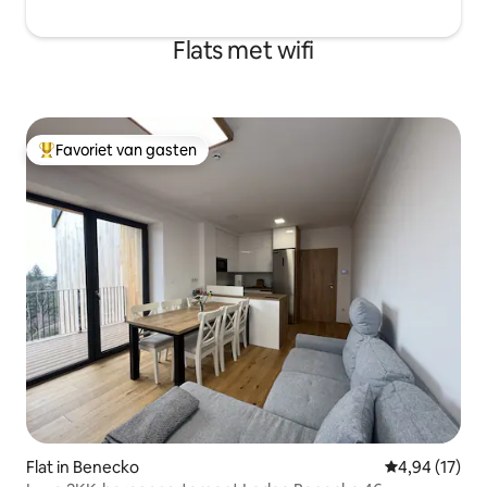
Flats met wifi
Favoriet van gasten
Topfavoriet van gasten
Flat in Benecko
Gemiddelde be
4,94 (17)