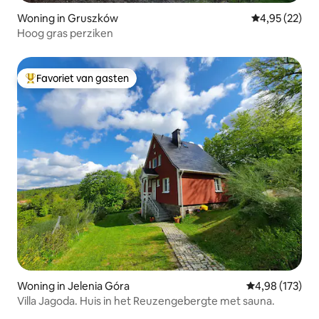
Woning in Gruszków
Gemiddelde be
4,95 (22)
Hoog gras perziken
Favoriet van gasten
Topfavoriet van gasten
Woning in Jelenia Góra
Gemiddelde beo
4,98 (173)
Villa Jagoda. Huis in het Reuzengebergte met sauna.