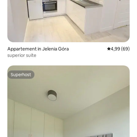
Appartement in Jelenia Góra
Gemiddelde be
4,99 (69)
superior suite
Superhost
Superhost