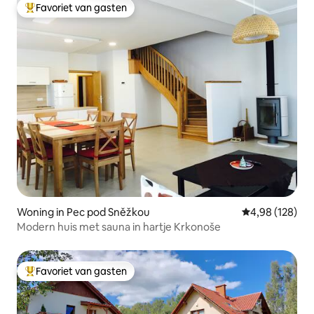
Favoriet van gasten
Topfavoriet van gasten
Woning in Pec pod Sněžkou
Gemiddelde beo
4,98 (128)
Modern huis met sauna in hartje Krkonoše
Favoriet van gasten
Topfavoriet van gasten