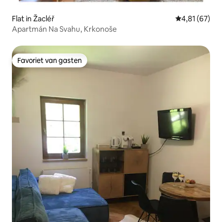
Flat in Žacléř
Gemiddelde be
4,81 (67)
Apartmán Na Svahu, Krkonoše
Favoriet van gasten
Favoriet van gasten