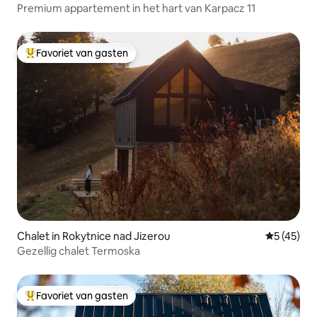
Premium appartement in het hart van Karpacz 11
Favoriet van gasten
Topfavoriet van gasten
Chalet in Rokytnice nad Jizerou
Gemiddelde
5 (45)
Gezellig chalet Termoska
Favoriet van gasten
Topfavoriet van gasten