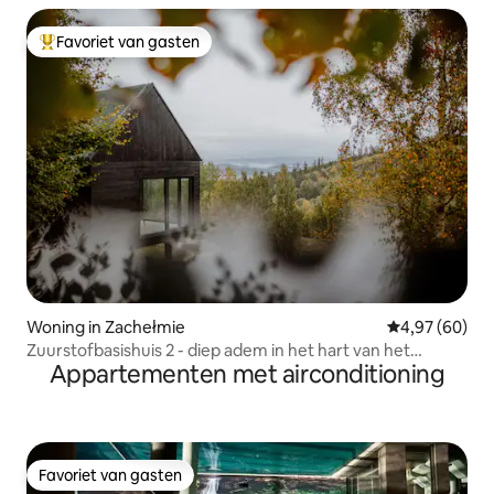
Favoriet van gasten
Topfavoriet van gasten
Woning in Zachełmie
Gemiddelde be
4,97 (60)
Zuurstofbasishuis 2 - diep adem in het hart van het
Appartementen met airconditioning
Reuzengebergte
Favoriet van gasten
Favoriet van gasten