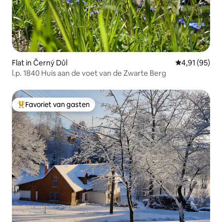
Flat in Černý Důl
Gemiddelde be
4,91 (95)
l.p. 1840 Huis aan de voet van de Zwarte Berg
Favoriet van gasten
Topfavoriet van gasten