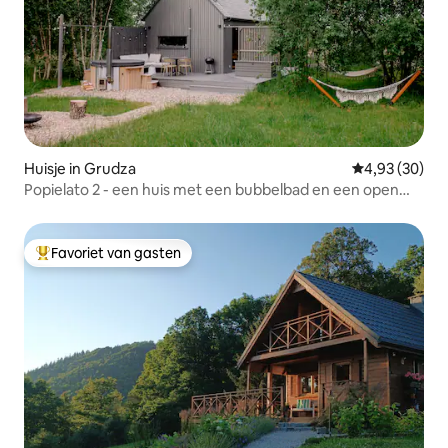
Huisje in Grudza
Gemiddelde be
4,93 (30)
Popielato 2 - een huis met een bubbelbad en een open
haard
Favoriet van gasten
Topfavoriet van gasten