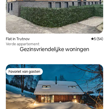
Flat in Trutnov
Gemiddelde
5 (54)
Verde appartement
Gezinsvriendelijke woningen
Favoriet van gasten
Favoriet van gasten