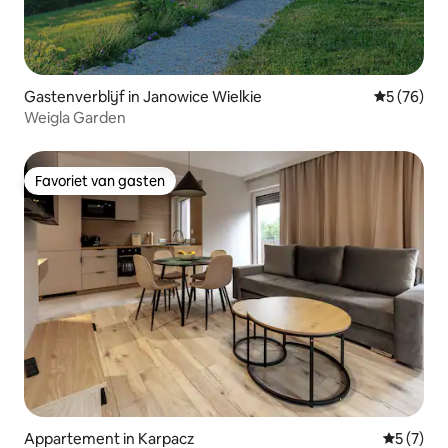
Gastenverblijf in Janowice Wielkie
Gemiddelde
5 (76)
Weigla Garden
Favoriet van gasten
Favoriet van gasten
Appartement in Karpacz
Gemiddeld
5 (7)