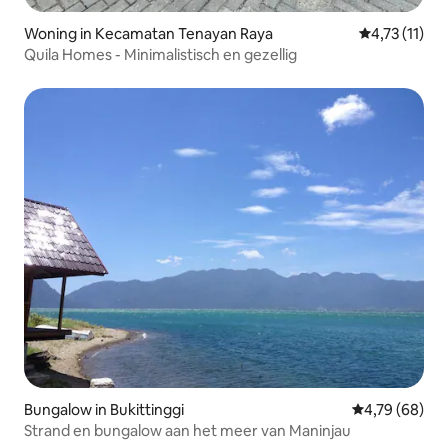
Woning in Kecamatan Tenayan Raya
Gemiddelde b
4,73 (11)
Quila Homes - Minimalistisch en gezellig
Bungalow in Bukittinggi
Gemiddelde be
4,79 (68)
Strand en bungalow aan het meer van Maninjau