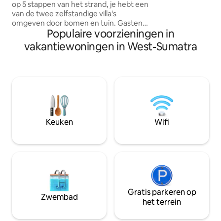
op 5 stappen van het strand, je hebt een
Padang, met gema
van de twee zelfstandige villa's
de stad
omgeven door bomen en tuin. Gasten
Populaire voorzieningen in
genieten van onze toegang tot het
strand en de hut voor het bekijken van
vakantiewoningen in West-Sumatra
de golven en het hebben van koffie of
bbq's, op slechts 5 minuten loopafstand
om te peddelen bij HTs (Lances's Right)
hoofdpauze plus ten minste 5 andere
golven binnen een scooterrit van 10
minuten. Winkelen in het dorp voor
benodigdheden, koken in je eigen
keuken of zelfs uit eten gaan, je hebt de
Keuken
Wifi
vrijheid om je vakantie aan te passen.
Gratis parkeren op
Zwembad
het terrein