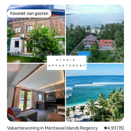
Favoriet van gasten
Favoriet van gasten
Vakantiewoning in Mentawai Islands Regency
Gemiddelde be
4,93 (15)