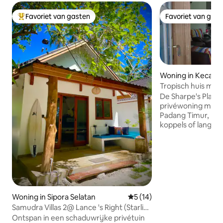
Favoriet van gasten
Favoriet van gas
Topfavoriet van gasten
Favoriet van gas
Woning in Kecama
g Timur
Tropisch huis met 
– The Sharpe's Pla
De Sharpe's Place 
privéwoning met 
Padang Timur, per
koppels of langere
van lichte open r
luchtcirculatie, ee
interieur en snelle
voor werk of strea
wekelijkse en maa
beschikbaar. Er wo
kat op het terrein.
Woning in Sipora Selatan
Gemiddelde beoordeling van
5 (14)
buurt van een ho
Samudra Villas 2@ Lance 's Right (Starlink
je lichte verkeers
WiFi/4G)
Ontspan in een schaduwrijke privétuin
comfortabel en han