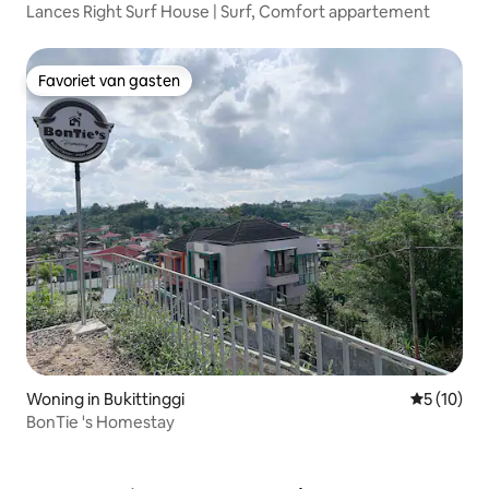
Lances Right Surf House | Surf, Comfort appartement
Favoriet van gasten
Favoriet van gasten
Woning in Bukittinggi
Gemiddelde
5 (10)
BonTie 's Homestay