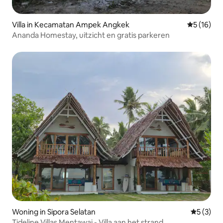
Villa in Kecamatan Ampek Angkek
Gemiddelde
5 (16)
Ananda Homestay, uitzicht en gratis parkeren
Woning in Sipora Selatan
Gemiddeld
5 (3)
Tideline Villas Mentawai - Villa aan het strand