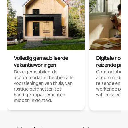
Volledig gemeubileerde
Digitale nom
vakantiewoningen
reizende prof
Deze gemeubileerde
Comfortabele
accommodaties hebben alle
accommodatie
voorzieningen van thuis, van
reizende en op
rustige berghutten tot
werkende profe
handige appartementen
wifi en special
midden in de stad.