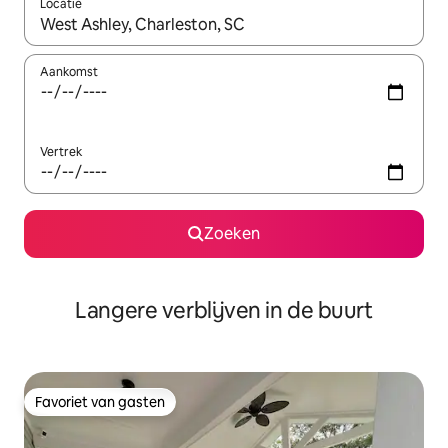
Locatie
Wanneer er resultaten beschikbaar zijn, maak je een keuze met 
Aankomst
Vertrek
Zoeken
Langere verblijven in de buurt
Favoriet van gasten
Favoriet van gasten