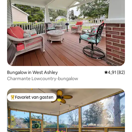
Bungalow in West Ashley
Gemiddelde be
4,91 (82)
Charmante Lowcountry-bungalow
Favoriet van gasten
Topfavoriet van gasten