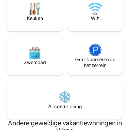
Hochalpenstraße is
enorme weiden en een adembenemend
te bereiken.
panoramisch uitzicht wachten op je in de
zomer. De nabijgelegen Eisriesenwelt
Keuken
Wifi
Werfen, de grootste ijsgrot ter wereld
Gratis parkeren op
Zwembad
het terrein
Airconditioning
Andere geweldige vakantiewoningen in