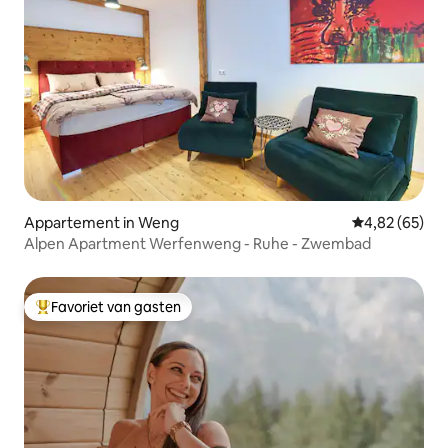
Appartement in Weng
Gemiddelde be
4,82 (65)
Alpen Apartment Werfenweng - Ruhe - Zwembad
Favoriet van gasten
Topfavoriet van gasten