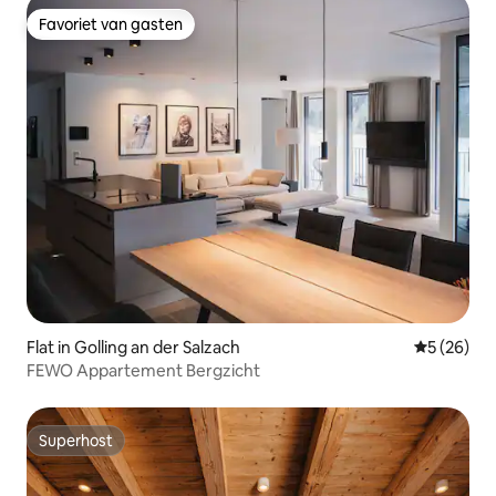
Favoriet van gasten
Favoriet van gasten
Flat in Golling an der Salzach
Gemiddelde
5 (26)
FEWO Appartement Bergzicht
Superhost
Superhost