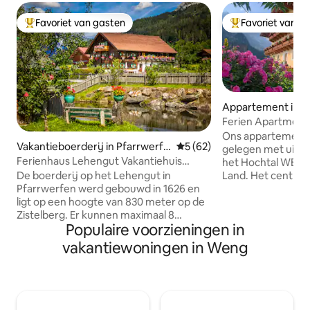
Favoriet van gasten
Favoriet van g
Topfavoriet van gasten
Topfavoriet van 
Appartement in 
Ferien Apartment
Oberlehengut
Ons appartemente
Vakantieboerderij in Pfarrwerfe
Gemiddelde beoordeling van
5 (62)
gelegen met uitzi
n
Ferienhaus Lehengut Vakantiehuis
het Hochtal WER
'Lehengut'
Land. Het centrum en het zwemmeer
De boerderij op het Lehengut in
liggen op 1 km. Res
Pfarrwerfen werd gebouwd in 1626 en
minuten met de aut
ligt op een hoogte van 830 meter op de
minuten met de auto. BERG
Zistelberg. Er kunnen maximaal 8
Populaire voorzieningen in
Werfenweng 2 km
personen verblijven. Het wordt omringd
Ski AMADE en Th
door bergtoppen, groene weiden en
vakantiewoningen in Weng
Veel excursiebest
besneeuwde velden in de winter en
omgeving. Eisries
nodigt uit tot ontspanning. ZOMER:
Hohenwerfen, Eag
kristalhelder bergwater uit onze eigen
Königsee/Berchte
bron, twee kleine meren in de buurt van
45 km. Hallstatt, 
de boerderij, een kabbelende beek,