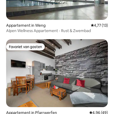
Appartement in Weng
Gemiddelde b
4,77 (13)
Alpen Wellness Appartement - Rust & Zwembad
Favoriet van gasten
Favoriet van gasten
Appartement in Pfarrwerfen
Gemiddelde be
4,96 (49)