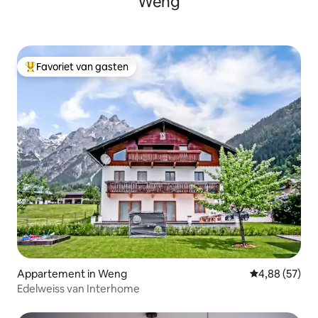
Weng
Favoriet van gasten
Topfavoriet van gasten
Appartement in Weng
Gemiddelde be
4,88 (57)
Edelweiss van Interhome