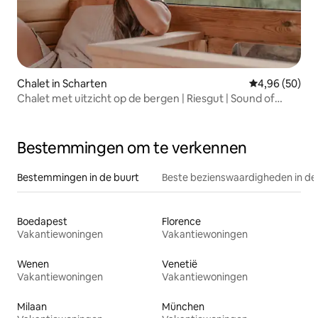
Chalet in Scharten
Gemiddelde be
4,96 (50)
Chalet met uitzicht op de bergen | Riesgut | Sound of
Music
Bestemmingen om te verkennen
Bestemmingen in de buurt
Beste bezienswaardigheden in de
Boedapest
Florence
Vakantiewoningen
Vakantiewoningen
Wenen
Venetië
Vakantiewoningen
Vakantiewoningen
Milaan
München