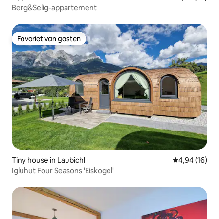
Berg&Selig-appartement
Favoriet van gasten
Favoriet van gasten
Tiny house in Laubichl
Gemiddelde be
4,94 (16)
Igluhut Four Seasons 'Eiskogel'