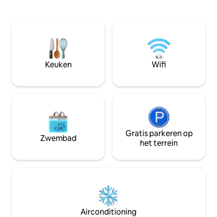
omdat het het huis van een voormalige
volledig uitgerus
boswachter is, is het onverharde bospad
bank en een houtk
daar niet gemakkelijk. Je hebt de juiste
rustgevende warmt
auto nodig met voldoende
ook genieten van 
bodemvrijheid en capaciteit. Veel
berghut in de Wel
succes! In het huis is er mobiele
Deze is toegankeli
ontvangst van 5G. GEEN WIFI, GEEN TV,
appartementen en 
Keuken
Wifi
Niet roken in huis
souterrain.
Gratis parkeren op
Zwembad
het terrein
Airconditioning