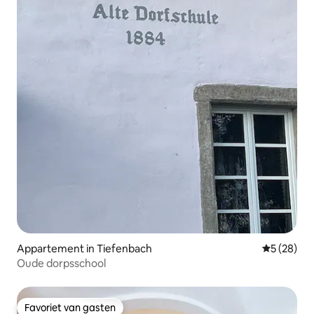
Appartement in Tiefenbach
Gemiddelde
5 (28)
Oude dorpsschool
Favoriet van gasten
Favoriet van gasten