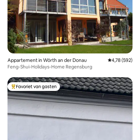
Appartement in Wörth an der Donau
Gemiddelde beo
4,78 (592)
Feng-Shui-Holidays-Home Regensburg
Favoriet van gasten
Topfavoriet van gasten