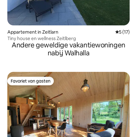
Appartement in Zeitlarn
Gemiddeld
5 (17)
Tiny house en wellness Zeitlberg
Andere geweldige vakantiewoningen
nabij Walhalla
Favoriet van gasten
Favoriet van gasten