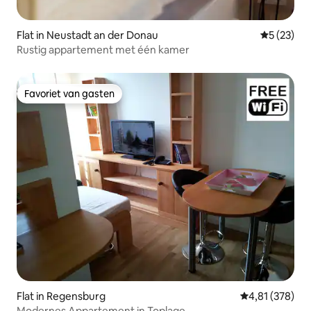
Flat in Neustadt an der Donau
Gemiddelde
5 (23)
Rustig appartement met één kamer
Favoriet van gasten
Favoriet van gasten
Flat in Regensburg
Gemiddelde beo
4,81 (378)
Modernes Appartement in Toplage