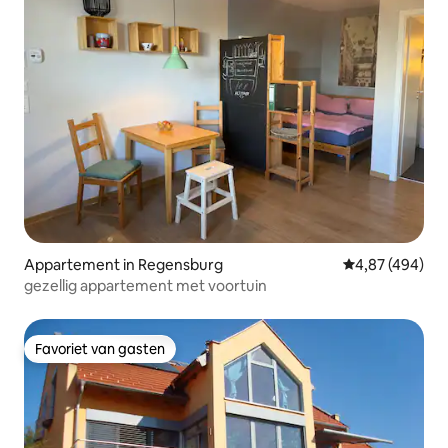
Appartement in Regensburg
Gemiddelde beo
4,87 (494)
gezellig appartement met voortuin
Favoriet van gasten
Favoriet van gasten