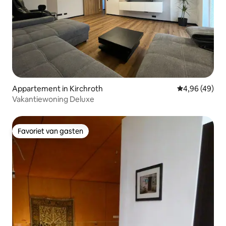
Appartement in Kirchroth
Gemiddelde be
4,96 (49)
Vakantiewoning Deluxe
Favoriet van gasten
Favoriet van gasten