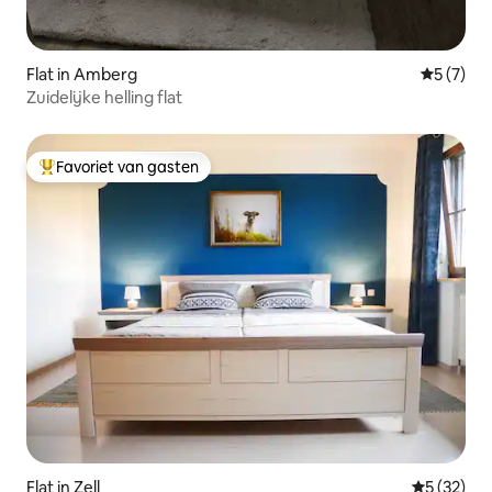
Flat in Amberg
Gemiddeld
5 (7)
Zuidelijke helling flat
Favoriet van gasten
Topfavoriet van gasten
Flat in Zell
Gemiddelde
5 (32)