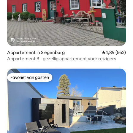
Appartement in Siegenburg
Gemiddelde beo
4,89 (562)
Appartement B - gezellig appartement voor reizigers
Favoriet van gasten
Favoriet van gasten