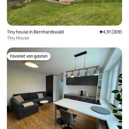
Tiny house in Bernhardswald
Gemiddelde beo
4,91 (309)
Tiny House
Favoriet van gasten
Favoriet van gasten