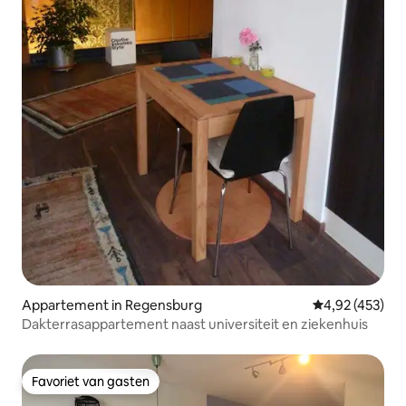
Appartement in Regensburg
Gemiddelde beo
4,92 (453)
Dakterrasappartement naast universiteit en ziekenhuis
Favoriet van gasten
Favoriet van gasten