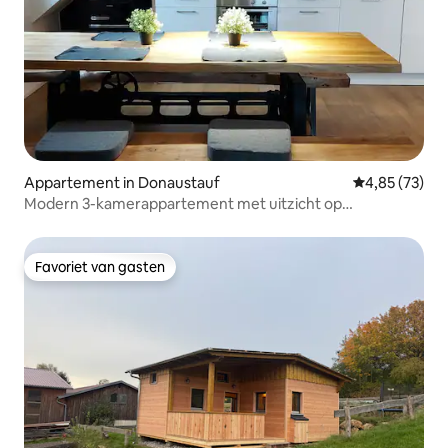
Appartement in Donaustauf
Gemiddelde be
4,85 (73)
Modern 3-kamerappartement met uitzicht op
Regensburg
Favoriet van gasten
Favoriet van gasten