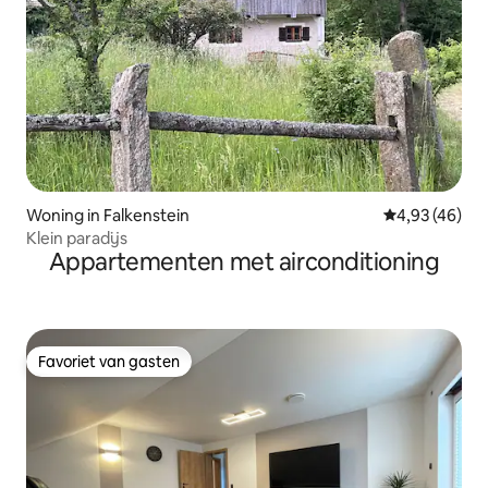
Woning in Falkenstein
Gemiddelde be
4,93 (46)
Klein paradijs
Appartementen met airconditioning
Favoriet van gasten
Favoriet van gasten