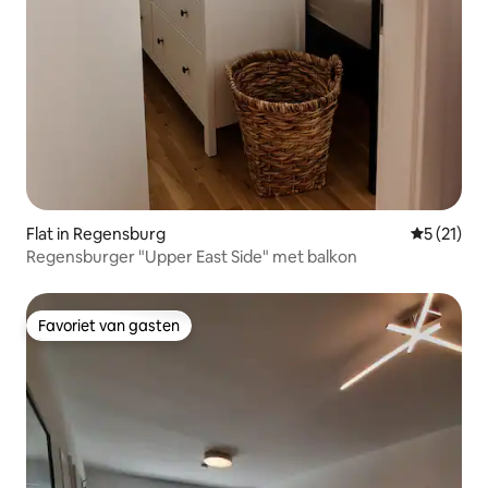
Flat in Regensburg
Gemiddeld
5 (21)
Regensburger "Upper East Side" met balkon
Favoriet van gasten
Favoriet van gasten