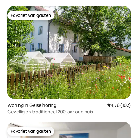
Favoriet van gasten
Favoriet van gasten
Woning in Geiselhöring
Gemiddelde beo
4,76 (102)
Gezellig en traditioneel 200 jaar oud huis
Favoriet van gasten
Favoriet van gasten