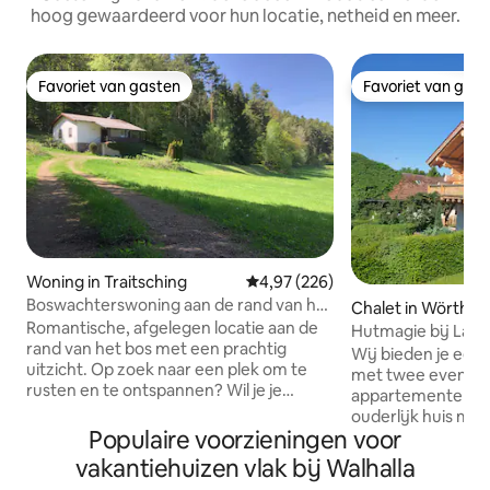
hoog gewaardeerd voor hun locatie, netheid en meer.
Favoriet van gasten
Favoriet van gas
Favoriet van gasten
Favoriet van gas
Woning in Traitsching
Gemiddelde beoordeling van 4,9
4,97 (226)
Boswachterswoning aan de rand van het
Chalet in Wörth a
bos met uitzicht op het Beierse Woud
Romantische, afgelegen locatie aan de
au
Hutmagie bij Lau
rand van het bos met een prachtig
Wij bieden je een 
uitzicht. Op zoek naar een plek om te
met twee even uitgeruste, gezellige
rusten en te ontspannen? Wil je je
appartementen in 
terugtrekken en je dag beginnen met
ouderlijk huis met
frisse boslucht? In ons huis aan de rand
Populaire voorzieningen voor
sfeer. Deze twee appartementen zijn
van het bos geven we je de ruimte en
geschikt voor max
vakantiehuizen vlak bij Walhalla
vrijheid voor groene gedachten. Maar
Ze hebben een w