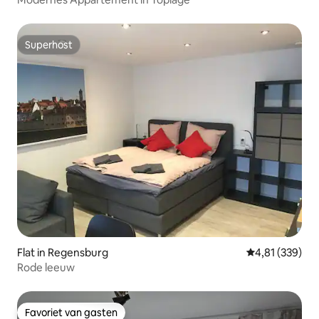
Superhost
Superhost
Flat in Regensburg
Gemiddelde beo
4,81 (339)
Rode leeuw
Favoriet van gasten
Favoriet van gasten