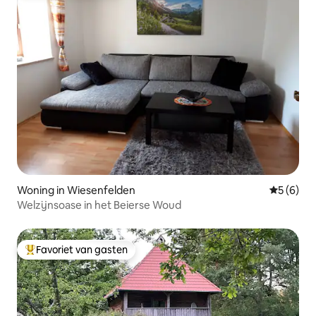
Woning in Wiesenfelden
Gemiddeld
5 (6)
Welzijnsoase in het Beierse Woud
Favoriet van gasten
Topfavoriet van gasten