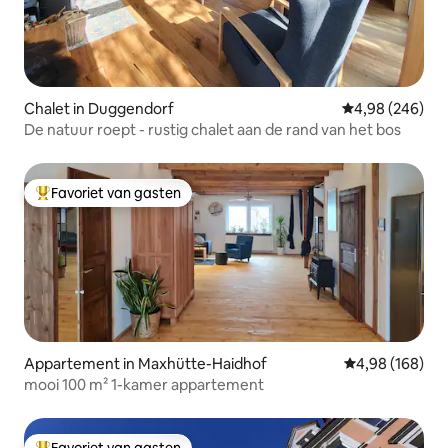
Chalet in Duggendorf
Gemiddelde beo
4,98 (246)
De natuur roept - rustig chalet aan de rand van het bos
Favoriet van gasten
Topfavoriet van gasten
Appartement in Maxhütte-Haidhof
Gemiddelde beo
4,98 (168)
mooi 100 m² 1-kamer appartement