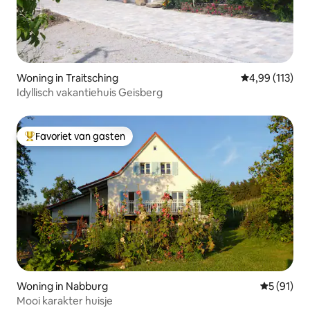
Woning in Traitsching
Gemiddelde beo
4,99 (113)
Idyllisch vakantiehuis Geisberg
Favoriet van gasten
Topfavoriet van gasten
Woning in Nabburg
Gemiddelde
5 (91)
Mooi karakter huisje