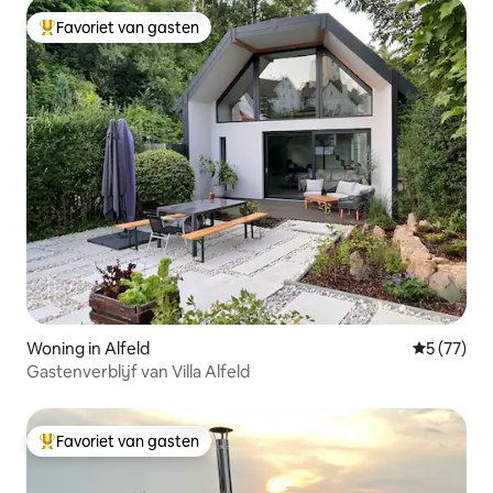
Favoriet van gasten
Topfavoriet van gasten
Woning in Alfeld
Gemiddelde
5 (77)
Gastenverblijf van Villa Alfeld
Favoriet van gasten
Topfavoriet van gasten