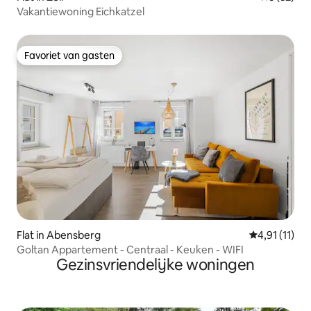
Vakantiewoning Eichkatzel
Favoriet van gasten
Favoriet van gasten
Flat in Abensberg
Gemiddelde b
4,91 (11)
Goltan Appartement - Centraal - Keuken - WIFI
Gezinsvriendelijke woningen