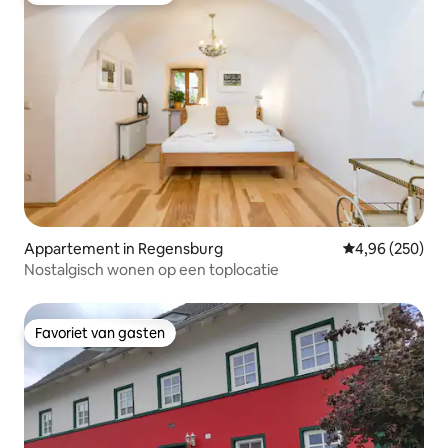
Appartement in Regensburg
Gemiddelde beo
4,96 (250)
Nostalgisch wonen op een toplocatie
Favoriet van gasten
Favoriet van gasten