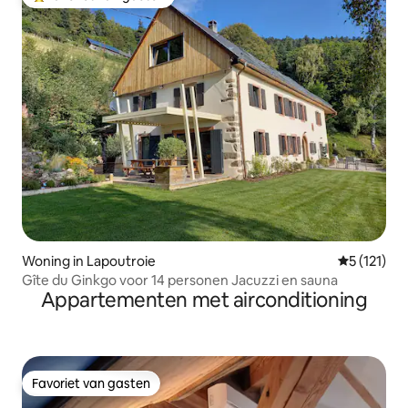
Topfavoriet van gasten
Woning in Lapoutroie
Gemiddelde
5 (121)
Gîte du Ginkgo voor 14 personen Jacuzzi en sauna
Appartementen met airconditioning
Favoriet van gasten
Favoriet van gasten