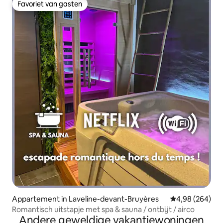
Favoriet van gasten
Favoriet van gasten
Appartement in Laveline-devant-Bruyères
Gemiddelde beo
4,98 (264)
Romantisch uitstapje met spa & sauna / ontbijt / airco
Andere geweldige vakantiewoningen