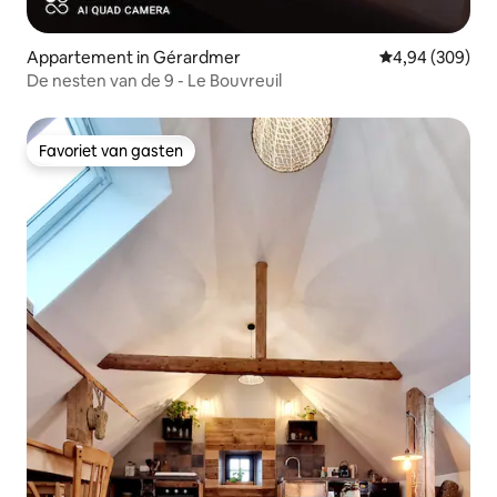
Appartement in Gérardmer
Gemiddelde beo
4,94 (309)
De nesten van de 9 - Le Bouvreuil
Favoriet van gasten
Favoriet van gasten