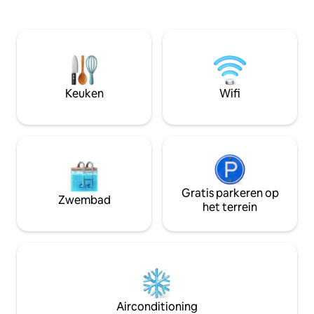
boerderij en in het hart van het alpaca-
Biologische winke
park, kom je batterijen opladen op een
km afstand. Gelegen tussen de Elzas en
plek die zo harmonieus is als esthetisch.
de Hautes Vogezen
Bij het vallen van de avond, comfortabel
van 12/50 km, zij
gelegen in je bed, bewonder je het
en culturele activi
fascinerende spektakel van de
glinsterende sterren en tril je naar de
Keuken
Wifi
geluiden van de natuur.
Gratis parkeren op
Zwembad
het terrein
Airconditioning