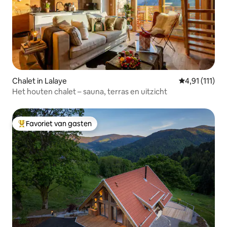
Chalet in Lalaye
Gemiddelde be
4,91 (111)
Het houten chalet – sauna, terras en uitzicht
Favoriet van gasten
Topfavoriet van gasten