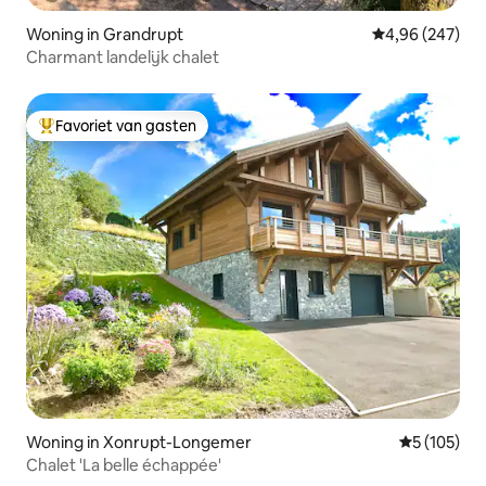
Woning in Grandrupt
Gemiddelde beo
4,96 (247)
Charmant landelijk chalet
Favoriet van gasten
Topfavoriet van gasten
Woning in Xonrupt-Longemer
Gemiddelde 
5 (105)
Chalet 'La belle échappée'