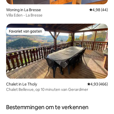
Woning in La Bresse
Gemiddelde be
4,98 (44)
Villa Eden - La Bresse
Favoriet van gasten
Favoriet van gasten
Chalet in Le Tholy
Gemiddelde beo
4,93 (466)
Chalet Bellevue, op 10 minuten van Gerardmer
Bestemmingen om te verkennen