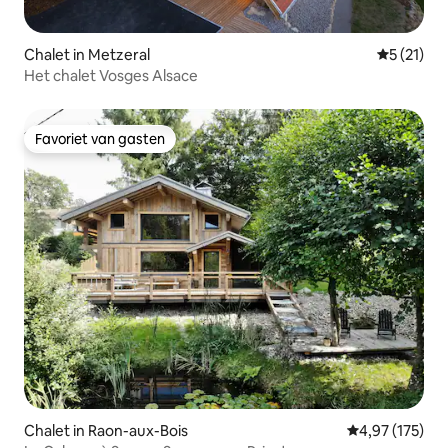
Chalet in Metzeral
Gemiddeld
5 (21)
Het chalet Vosges Alsace
Favoriet van gasten
Favoriet van gasten
Chalet in Raon-aux-Bois
Gemiddelde beo
4,97 (175)