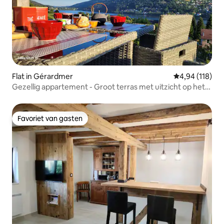
Flat in Gérardmer
Gemiddelde beo
4,94 (118)
Gezellig appartement - Groot terras met uitzicht op het
meer
Favoriet van gasten
Favoriet van gasten