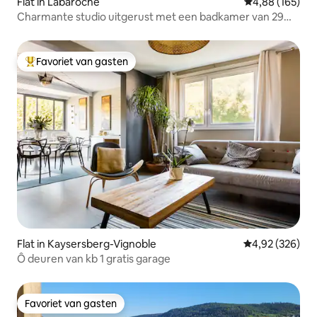
Flat in Labaroche
Gemiddelde beo
4,88 (165)
Charmante studio uitgerust met een badkamer van 29
m2
Favoriet van gasten
Topfavoriet van gasten
Flat in Kaysersberg-Vignoble
Gemiddelde beo
4,92 (326)
Ô deuren van kb 1 gratis garage
Favoriet van gasten
Favoriet van gasten