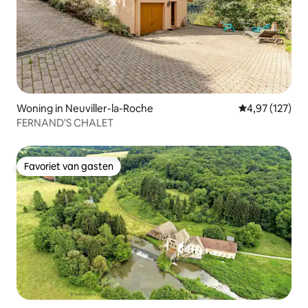
Woning in Neuviller-la-Roche
Gemiddelde beo
4,97 (127)
FERNAND'S CHALET
Favoriet van gasten
Favoriet van gasten