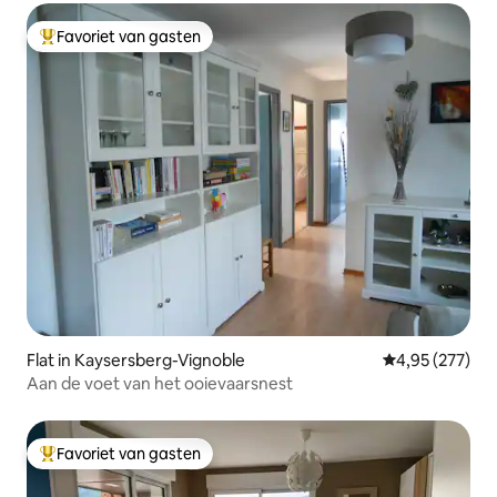
Favoriet van gasten
Topfavoriet van gasten
Flat in Kaysersberg-Vignoble
Gemiddelde beo
4,95 (277)
Aan de voet van het ooievaarsnest
Favoriet van gasten
Topfavoriet van gasten