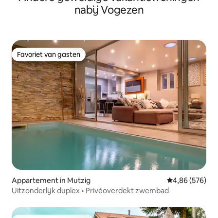
nabij Vogezen
Favoriet van gasten
Favoriet van gasten
Appartement in Mutzig
Gemiddelde beo
4,86 (576)
Uitzonderlijk duplex • Privéoverdekt zwembad