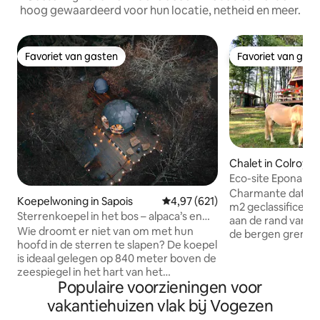
hoog gewaardeerd voor hun locatie, netheid en meer.
Favoriet van gasten
Favoriet van gas
Favoriet van gasten
Favoriet van gas
Chalet in Colroy-
Eco-site Epona 'L
van de Vogezen
Charmante datsja 
Koepelwoning in Sapois
Gemiddelde beoordeling van 4,9
4,97 (621)
m2 geclassificeer
Sterrenkoepel in het bos – alpaca’s en
aan de rand van he
natuur in Gérardmer
Wie droomt er niet van om met hun
de bergen grenzen
hoofd in de sterren te slapen? De koepel
hectare huisbaze
is ideaal gelegen op 840 meter boven de
schapen, lage tuin
zeespiegel in het hart van het
moestuin. Verplichting vanaf 1
Populaire voorzieningen voor
Vogezenbos, geïsoleerd van elke
november: Sneeu
buurman, voor optimale rust. Gelegen
seizoenen of kett
vakantiehuizen vlak bij Vogezen
op een houten terras, onderaan onze
Cabanon, barbecue