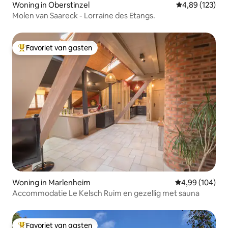
Woning in Oberstinzel
Gemiddelde beo
4,89 (123)
Molen van Saareck - Lorraine des Etangs.
Favoriet van gasten
Topfavoriet van gasten
Woning in Marlenheim
Gemiddelde beo
4,99 (104)
Accommodatie Le Kelsch Ruim en gezellig met sauna
Favoriet van gasten