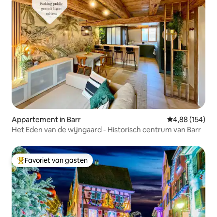
Appartement in Barr
Gemiddelde beo
4,88 (154)
Het Eden van de wijngaard - Historisch centrum van Barr
Favoriet van gasten
Topfavoriet van gasten