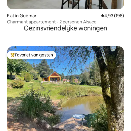
Flat in Guémar
Gemiddelde beo
4,93 (198)
Charmant appartement - 2 personen Alsace
Gezinsvriendelijke woningen
Favoriet van gasten
Topfavoriet van gasten