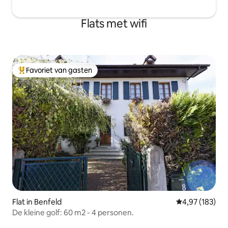
Flats met wifi
Favoriet van gasten
Topfavoriet van gasten
Flat in Benfeld
Gemiddelde beo
4,97 (183)
De kleine golf: 60 m2 - 4 personen.