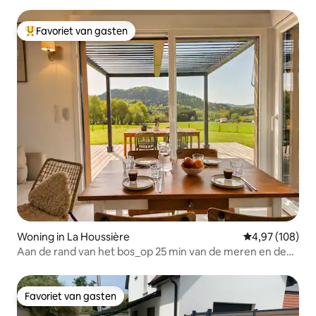
Favoriet van gasten
Topfavoriet van gasten
Woning in La Houssière
Gemiddelde beo
4,97 (108)
Aan de rand van het bos_op 25 min van de meren en de
Hoge Vogezen
Favoriet van gasten
Favoriet van gasten