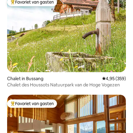
Favoriet van gasten
Topfavoriet van gasten
Chalet in Bussang
Gemiddelde beo
4,95 (359)
Chalet des Houssots Natuurpark van de Hoge Vogezen
Favoriet van gasten
Topfavoriet van gasten