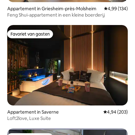
Appartement in Griesheim-près-Molsheim
Gemiddelde beo
4,99 (134)
Feng Shui-appartement in een kleine boerderij
Favoriet van gasten
Favoriet van gasten
Appartement in Saverne
Gemiddelde beo
4,94 (203)
Loft2love, Luxe Suite