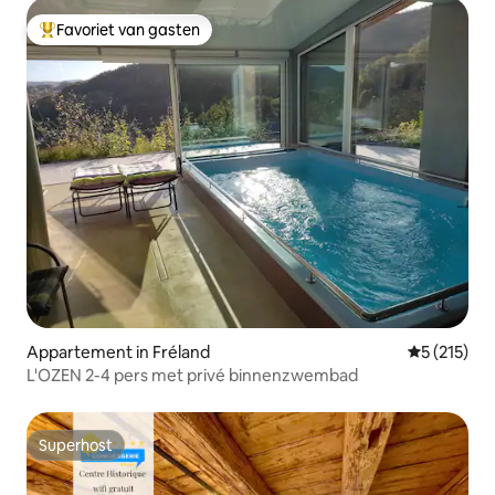
Favoriet van gasten
Topfavoriet van gasten
Appartement in Fréland
Gemiddelde 
5 (215)
L'OZEN 2-4 pers met privé binnenzwembad
Superhost
Superhost