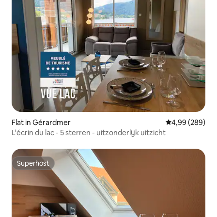
Flat in Gérardmer
Gemiddelde beo
4,99 (289)
L'écrin du lac - 5 sterren - uitzonderlijk uitzicht
Superhost
Superhost