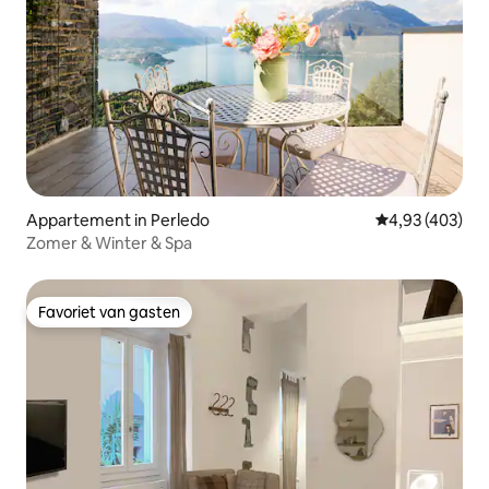
Appartement in Perledo
Gemiddelde beo
4,93 (403)
Zomer & Winter & Spa
Favoriet van gasten
Favoriet van gasten