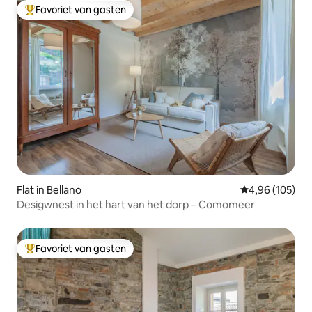
grafsteen op ter nagedachtenis aan
Favoriet van gasten
Topfavoriet van gasten
hem. In het kleine kerkhof van Blevio is
het mogelijk om het graf van Giuditta
Pasta te bezoeken die stierf in 1865.
Flat in Bellano
Gemiddelde beo
4,96 (105)
Desigwnest in het hart van het dorp – Comomeer
Favoriet van gasten
Topfavoriet van gasten