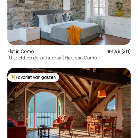
Flat in Como
Gemiddelde beo
4,98 (211)
[Uitzicht op de kathedraal] Hart van Como
Favoriet van gasten
Topfavoriet van gasten