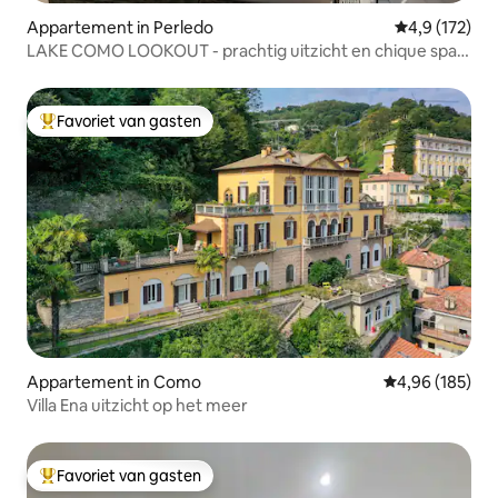
Appartement in Perledo
Gemiddelde be
4,9 (172)
LAKE COMO LOOKOUT - prachtig uitzicht en chique spa
★★★
Favoriet van gasten
Topfavoriet van gasten
Appartement in Como
Gemiddelde beo
4,96 (185)
Villa Ena uitzicht op het meer
Favoriet van gasten
Topfavoriet van gasten