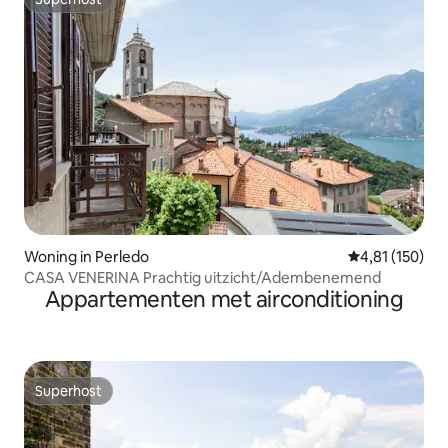
Superhost
Woning in Perledo
Gemiddelde beo
4,81 (150)
CASA VENERINA Prachtig uitzicht/Adembenemend
Appartementen met airconditioning
Superhost
Superhost