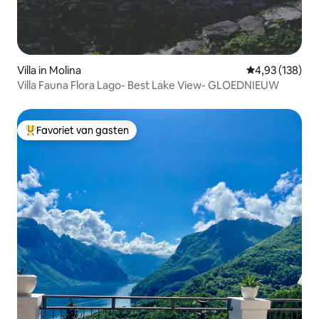
Villa in Molina
Gemiddelde beo
4,93 (138)
Villa Fauna Flora Lago- Best Lake View- GLOEDNIEUW
Favoriet van gasten
Topfavoriet van gasten