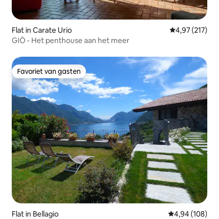
Flat in Carate Urio
Gemiddelde beo
4,97 (217)
GIÒ - Het penthouse aan het meer
Favoriet van gasten
Favoriet van gasten
Flat in Bellagio
Gemiddelde beo
4,94 (108)