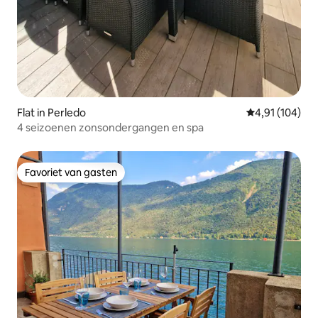
Flat in Perledo
Gemiddelde beo
4,91 (104)
4 seizoenen zonsondergangen en spa
Favoriet van gasten
Favoriet van gasten