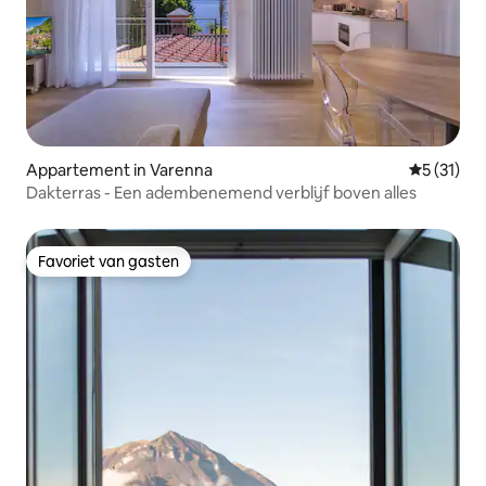
Appartement in Varenna
Gemiddeld
5 (31)
Dakterras - Een adembenemend verblijf boven alles
Favoriet van gasten
Favoriet van gasten