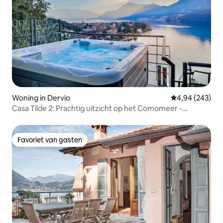
Woning in Dervio
Gemiddelde beo
4,94 (243)
Casa Tilde 2: Prachtig uitzicht op het Comomeer -
Bubbelbad
Favoriet van gasten
Favoriet van gasten