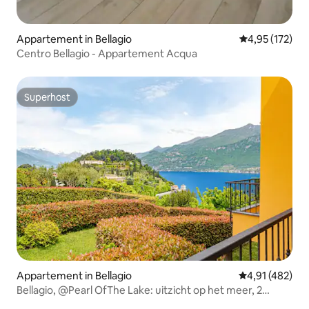
Appartement in Bellagio
Gemiddelde beo
4,95 (172)
Centro Bellagio - Appartement Acqua
Superhost
Superhost
Appartement in Bellagio
Gemiddelde beo
4,91 (482)
Bellagio, @Pearl OfThe Lake: uitzicht op het meer, 2
slaapkamers, 2 badkamers