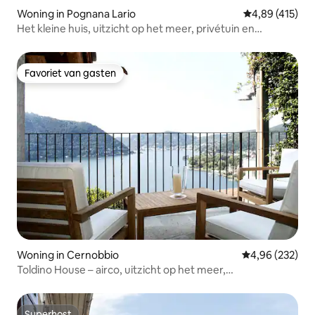
Woning in Pognana Lario
Gemiddelde beo
4,89 (415)
Het kleine huis, uitzicht op het meer, privétuin en
parkeren
Favoriet van gasten
Favoriet van gasten
Woning in Cernobbio
Gemiddelde beo
4,96 (232)
Toldino House – airco, uitzicht op het meer,
milieuvriendelijk
Superhost