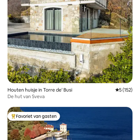
Houten huisje in Torre de' Busi
Gemiddelde 
5 (152)
De hut van Sveva
Favoriet van gasten
Topfavoriet van gasten