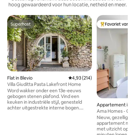
hoog gewaardeerd voor hun locatie, netheid en meer.
Superhost
Favoriet van g
Superhost
Topfavoriet van 
Flat in Blevio
Gemiddelde beoordeling van 4,9
4,93 (214)
Villa Giuditta Pasta Lakefront Home
Word wakker onder een 13e-eeuws
gebogen stenen plafond. Vind een
keuken in industriële stijl, genesteld
Appartement in Be
achter uitgestrekte interne bogen.
Ama Homes - Gar
Drink een prachtig uitzicht op een meer
Nieuw, gezellig e
en bergen vanuit een schaduwrijke
appartement met 
hangmat. Stap rechtstreeks in het
met uitzicht op h
Comomeer vanaf zonnige
minuten lopen va