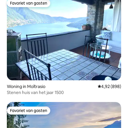
Favoriet van gasten
Favoriet van gasten
Woning in Moltrasio
Gemiddelde beo
4,92 (898)
Stenen huis van het jaar 1500
Favoriet van gasten
Favoriet van gasten