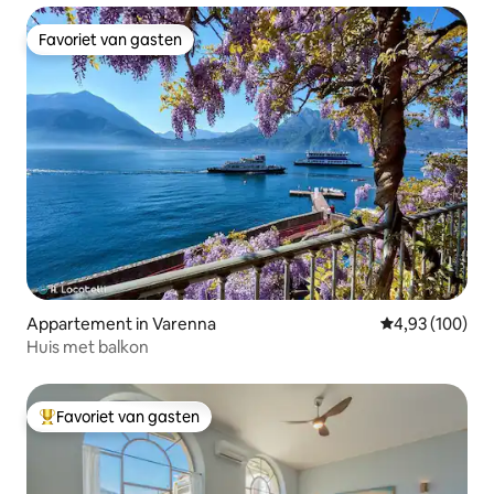
Favoriet van gasten
Favoriet van gasten
Appartement in Varenna
Gemiddelde beo
4,93 (100)
Huis met balkon
Favoriet van gasten
Topfavoriet van gasten