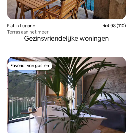
Flat in Lugano
Gemiddelde beo
4,98 (110)
Terras aan het meer
Gezinsvriendelijke woningen
Favoriet van gasten
Favoriet van gasten