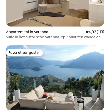
Appartement in Varenna
Gemiddelde be
4,92 (113)
Suite in het historische Varenna, op 2 minuten wandelen
van het Comomeer
Favoriet van gasten
Favoriet van gasten