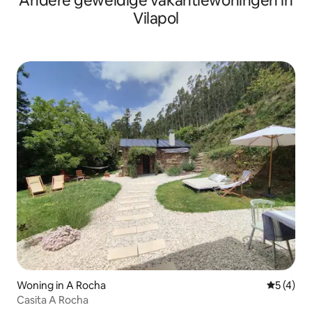
Andere geweldige vakantiewoningen in
Vilapol
Woning in A Rocha
Gemiddeld
5 (4)
Casita A Rocha