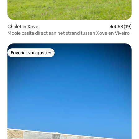
Chalet in Xove
Gemiddelde be
4,63 (19)
Mooie casita direct aan het strand tussen Xove en Viveiro
Favoriet van gasten
Favoriet van gasten