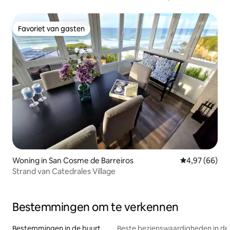
Favoriet van gasten
Favoriet van gasten
Woning in San Cosme de Barreiros
Gemiddelde be
4,97 (66)
Strand van Catedrales Village
Bestemmingen om te verkennen
Bestemmingen in de buurt
Beste bezienswaardigheden in de