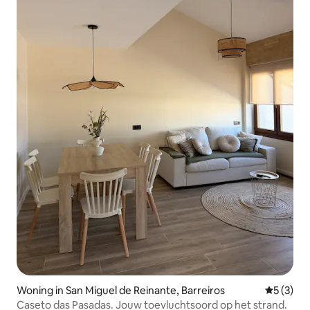
Woning in San Miguel de Reinante, Barreiros
Gemiddeld
5 (3)
Caseto das Pasadas. Jouw toevluchtsoord op het strand.