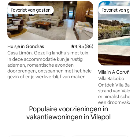
Favoriet van gasten
Favoriet van gas
Favoriet van gasten
Favoriet van gas
Huisje in Gondrás
Gemiddelde beoordeling van 4,
4,95 (86)
Casa Limón. Gezellig landhuis met tuin.
In deze accommodatie kun je rustig
ademen, romantische avonden
doorbrengen, ontspannen met het hele
Villa in A Coruña
gezin of er je werkverblijf van maken.
Villa Balcobo
Eén verdieping met een bed van 160 cm
Ontdek Villa Balco
en twee eenpersoons stapelbedden in
strand van Valcov
dezelfde kamer Het heeft een
minimalistische vi
houtgestookte open haard,
een droomvakanti
vloerverwarming, een massagesofa met
Populaire voorzieningen in
alle comfort om va
gewichtloosheid en alles wat je nodig
aangename herinne
vakantiewoningen in Vilapol
hebt om een paar gezellige en rustige
villa heeft een 
dagen door te brengen. Je hebt koffie,
mei tot oktober)
thee en een breed scala aan infusies.
keuken met een k
Met de mogelijkheid van meer kamers