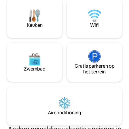
suiteslaapkamer 
(vraag naar de prijs), maximaal 9
kleedkamer (en ee
personen in totaal
de oceaan en het 
aparte slaapkamer
onbeperkt uitzich
Keuken
Wifi
het aangename co
terras.
Gratis parkeren op
Zwembad
het terrein
Airconditioning