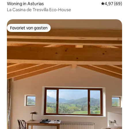
Woning in Asturias
Gemiddelde be
4,97 (69)
La Casina de Tresvilla Eco-House
Favoriet van gasten
Favoriet van gasten