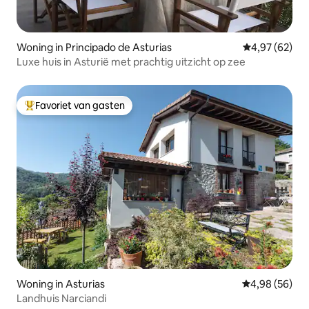
Woning in Principado de Asturias
Gemiddelde be
4,97 (62)
Luxe huis in Asturië met prachtig uitzicht op zee
Favoriet van gasten
Topfavoriet van gasten
Woning in Asturias
Gemiddelde be
4,98 (56)
Landhuis Narciandi