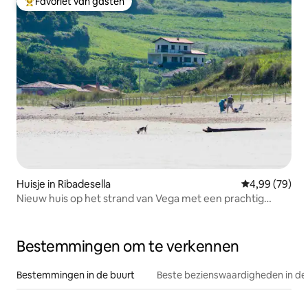
Favoriet van gasten
Topfavoriet van gasten
Huisje in Ribadesella
Gemiddelde be
4,99 (79)
Nieuw huis op het strand van Vega met een prachtig
uitzicht.
Bestemmingen om te verkennen
Bestemmingen in de buurt
Beste bezienswaardigheden in de