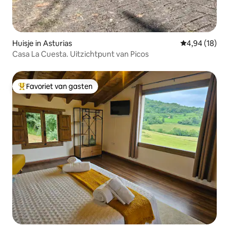
Huisje in Asturias
Gemiddelde be
4,94 (18)
Casa La Cuesta. Uitzichtpunt van Picos
Favoriet van gasten
Topfavoriet van gasten