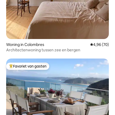
Woning in Colombres
Gemiddelde be
4,96 (70)
Architectenwoning tussen zee en bergen
Favoriet van gasten
Topfavoriet van gasten