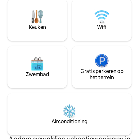
bergen. Volledig uitgerust. Perfect om
aangenaam verblij
te ontspannen of inspiratie op te doen.
Barbecue en spee
Pure natuur in een prachtig nationaal
genieten van de t
park. Minimumverblijf: 1 week.
het strand op sle
Inchecken/uitchecken: zaterdag. Geen
Keuken
Wifi
afstand.
dagelijkse schoonmaak.
Gratis parkeren op
Zwembad
het terrein
Airconditioning