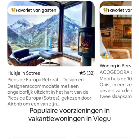
Favoriet van gasten
Favoriet van g
Topfavoriet van gasten
Topfavoriet van 
Woning in Pervís
ACOGEDORA CASA 
Huisje in Sotres
Gemiddelde beoordeling van
5 (32)
de Onis
Mooi huis op 10 m
Picos de Europa Retreat - Design en
Onís , In een zeer
geweldig uitzicht
Designeraccommodatie met een
oevers van de rivie
ongelooflijk uitzicht in het hart van de
twee slaapkamers
Picos de Europa (Sotres), gekozen door
bedden van 90 en
Airbnb om een van zijn
bed van 35. een 
Populaire voorzieningen in
reclamecampagnes te filmen. Ideaal om
toilet en woonka
te ontspannen, op afstand te werken of
vakantiewoningen in Viegu
,keuken uitgerust met ker
bergpaden te verkennen die direct voor
kookplaat, oven, 
de deur beginnen. Gloednieuw, uniek
vaatwasser, strijk
huis met een spectaculair uitzicht op de
droger en alles wat nodig is om een