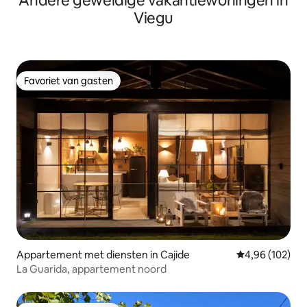
Andere geweldige vakantiewoningen in
Viegu
Favoriet van gasten
Favoriet van gasten
Appartement met diensten in Cajide
Gemiddelde beo
4,96 (102)
La Guarida, appartement noord