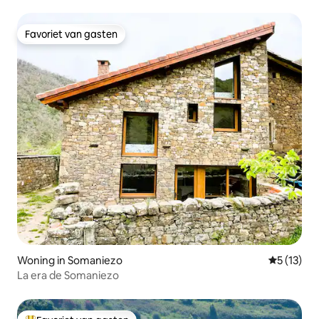
Favoriet van gasten
Favoriet van gasten
Woning in Somaniezo
Gemiddeld
5 (13)
La era de Somaniezo