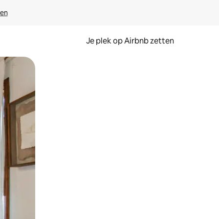
ven
Je plek op Airbnb zetten
en of swipen.