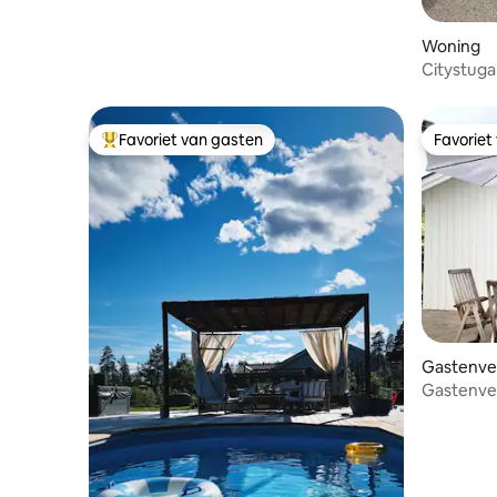
Woning
Citystug
Favoriet van gasten
Favoriet
Topfavoriet van gasten
Favoriet
Gastenver
Gastenver