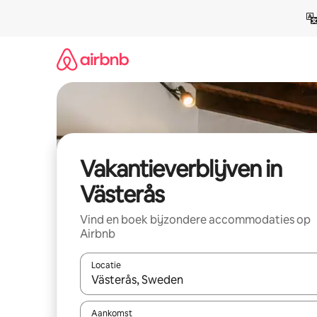
Ga
direct
naar
inhoud
Vakantieverblijven in
Västerås
Vind en boek bijzondere accommodaties op
Airbnb
Locatie
Wanneer er resultaten beschikbaar zijn, maak je 
Aankomst