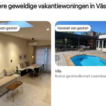
re geweldige vakantiewoningen in Väs
 van gasten
Favoriet van gasten
 van gasten
Favoriet van gasten
ling van 5 op 5, 28 recensies
Villa
Ruime gezinsvilla met zwemba
heerlijk terras