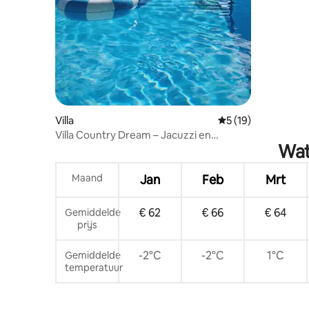
Villa
Gemiddelde beoorde
5 (19)
Villa Country Dream – Jacuzzi en
Wat
verwarmd zwembad
Maand
Jan
Feb
Mrt
€ 62
€ 66
€ 64
Gemiddelde
prijs
-2°C
-2°C
1°C
Gemiddelde
temperatuur