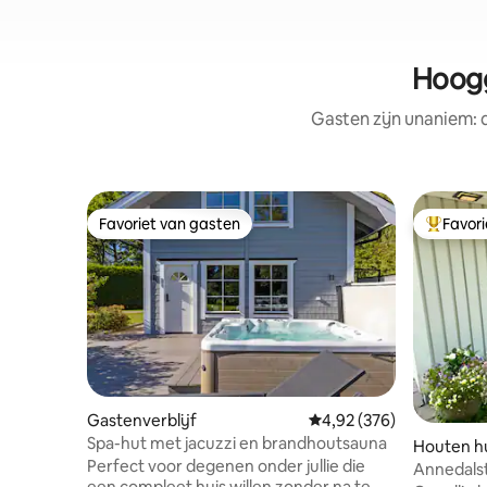
Hoogg
Gasten zijn unaniem:
Favoriet van gasten
Favor
Favoriet van gasten
Topfavor
Gastenverblijf
Gemiddelde beoordeling
4,92 (376)
Spa-hut met jacuzzi en brandhoutsauna
Houten hu
Perfect voor degenen onder jullie die
Annedals
een compleet huis willen zonder na te