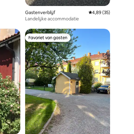
ecensies
Gastenverblijf
Gemiddelde beoordelin
4,89 (35)
Landelijke accommodatie
Favoriet van gasten
Favoriet van gasten
ecensies