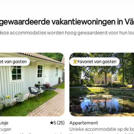
ewaardeerde vakantiewoningen in Vä
 deze accommodaties worden hoog gewaardeerd voor hun loca
iet van gasten
Favoriet van gasten
iet van gasten
Topfavoriet van gasten
 van 4,92 op 5, 376 recensies
isje
Gemiddelde beoordeling van 5 op 5, 25 r
5 (25)
Appartement
tugan
Unieke accommodatie op de bo