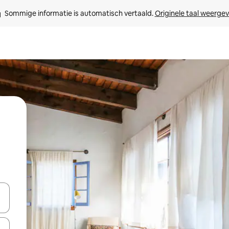
Sommige informatie is automatisch vertaald. 
Originele taal weerge
een keuze met je de pijltjestoetsen omhoog en omlaag, óf door te tikk