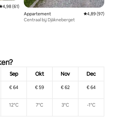
Gemiddelde beoordeling van 4,98 op 5, 61 recensies
4,98 (61)
Appartement
Gemiddelde beoordelin
4,89 (97)
Centraal bij Djäkneberget
ken?
Sep
Okt
Nov
Dec
€ 64
€ 59
€ 62
€ 64
12°C
7°C
3°C
-1°C