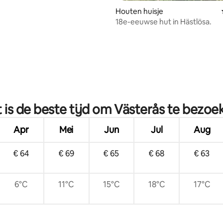
Houten huisje
18e-eeuwse hut in Hästlösa.
ling van 5 op 5, 19 recensies
 is de beste tijd om Västerås te bezoe
Apr
Mei
Jun
Jul
Aug
€ 64
€ 69
€ 65
€ 68
€ 63
6°C
11°C
15°C
18°C
17°C