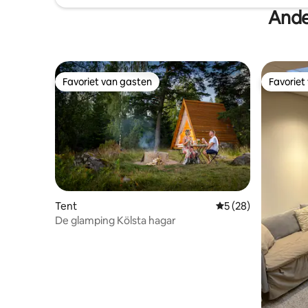
Ande
Favoriet van gasten
Favoriet
Favoriet van gasten
Favoriet
Tent
Gemiddelde beoorde
5 (28)
De glamping Kölsta hagar